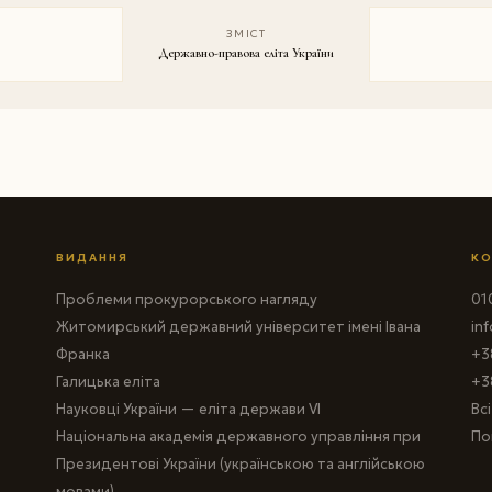
ЗМІСТ
Державно-правова еліта України
ВИДАННЯ
КО
Проблеми прокурорського нагляду
010
Житомирський державний університет імені Івана
in
Франка
+3
Галицька еліта
+3
Науковці України — еліта держави VI
Вс
Національна академія державного управління при
По
Президентові України (українською та англійською
мовами)