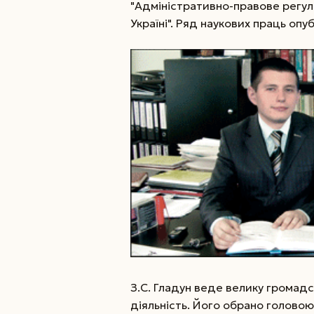
"Адміністративно-правове регул
Україні". Ряд наукових праць опу
З.С. Гладун веде велику громад
діяльність. Його обрано головою