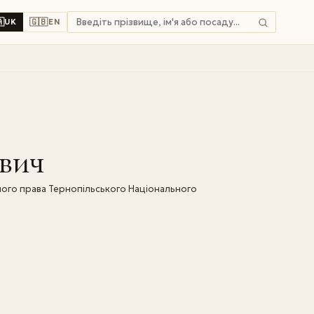

🇬🇧
UK
EN
вич
ного права Тернопільського Національного