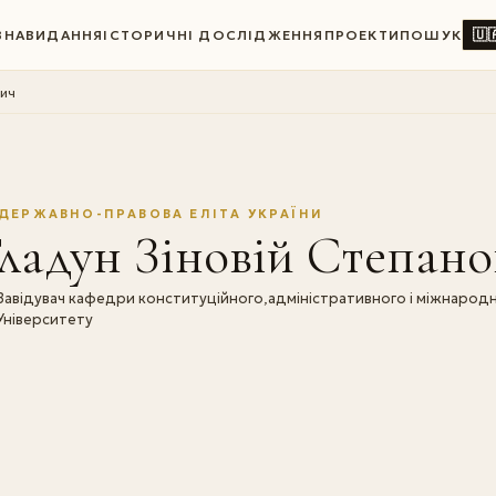
🇺
ВНА
ВИДАННЯ
ІСТОРИЧНІ ДОСЛІДЖЕННЯ
ПРОЕКТИ
ПОШУК
вич
ДЕРЖАВНО-ПРАВОВА ЕЛІТА УКРАЇНИ
ладун Зiновiй Степано
Завідувач кафедри конституційного,адміністративного і міжнарод
Університету