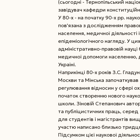
(сьогодні - Тернопільський націо
завідувач кафедри конституційн
У 80-х - на початку 90-х рр. наук
пов'язана з дослідженням правов
населення, медичної діяльності 
епідеміологічного нагляду. У ци
адміністративно-правовій науці
медичної допомоги населенню, д
Україні.
Наприкінці 80-х років З.С. Гладу
Москви та Мінська започаткував
регулювання відносин у сфері о
початок створенню нового науково
школи. Зіновій Степанович авто
та публіцистичних праць, серед я
для студентів і магістрантів ви
участю написано близько тридця
Підсумком цієї наукової діяльно