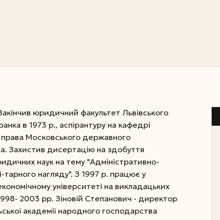
. Закінчив юридичний факультет Львівського
ранка в 1973 р., аспірантуру на кафедрі
о права Московського державного
ва. Захистив дисертацію на здобуття
идичних наук на тему "Адміністративно-
-тарного нагляду". З 1997 р. працює у
економічному університеті на викладацьких
1998- 2003 рр. Зіновій Степанович - директор
ської академії народного господарства