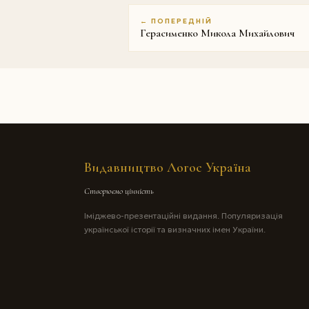
← ПОПЕРЕДНІЙ
Герасименко Микола Михайлович
Видавництво Логос Україна
Створюємо цінність
Іміджево-презентаційні видання. Популяризація
української історії та визначних імен України.