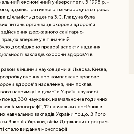
наль-ний економічний університет). З 1998 р. -
ого, адміністративного і міжнародного права.
ова діяльність доцента З.С. Гладуна була
их питань організації охорони здоров'я
і здійснення державного санітарно-
х працях вперше у вітчизняній
 було досліджено правові аспекти надання
іяльності закладів охорони здоров'я в
н разом з іншими науковцями зі Львова, Києва,
 розробку вчення про комплексне правове
хорони здоров'я населення, чим поклав
го напрямку і відомої в Україні наукової
р понад 330 наукових, навчально-методичних
ких 4 монографії, 12 навчальних посібників
щих навчальних закладів України тощо. З його
ти Законів України, вісім Державних програм.
сті стало видання монографії