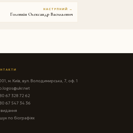
НАСТУПНИЙ →
Головкiн Олександр Васильович
НТАКТИ
01, м. Київ, вул. Володимирська, 7, оф. 1
fo.logos@ukr.net
80 67 328 72 62
80 67 547 34 36
і видання
шук по біографіях