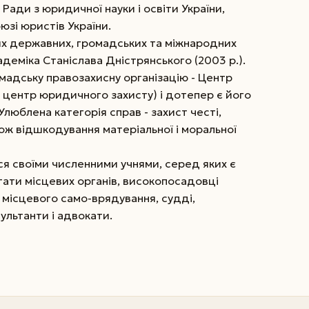
н Ради з юридичної науки і освіти України,
юзі юристів України.
х державних, громадських та міжнародних
адеміка Станіслава Дністрянського (2003 р.).
ромадську правозахисну організацію - Центр
й центр юридичного захисту) і дотепер є його
Улюблена категорія справ - захист честі,
також відшкодування матеріальної і моральної
ся своїми численними учнями, серед яких є
тати місцевих органів, високопосадовці
і місцевого само-врядування, судді,
ультанти і адвокати.