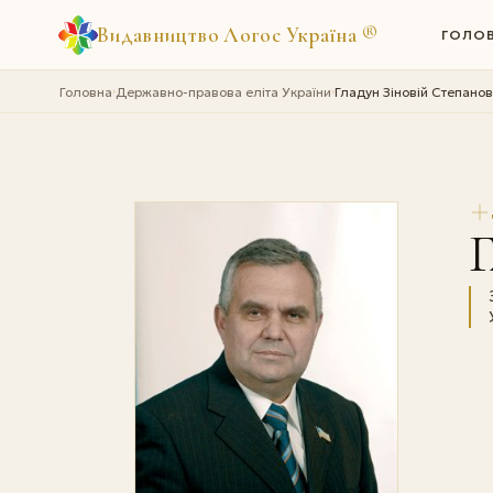
Видавництво Логос Україна
®
ГОЛО
Головна
Державно-правова еліта України
Гладун Зiновiй Степано
›
›
Г