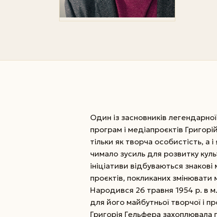
Один із засновників легендарної
програм і медіа­проєктів Григор
тільки як творча особистість, а 
чимало зусиль для розвитку куль
ініціативи відбуваються знакові 
проєктів, покликаних змінювати
Народився 26 травня 1954 р. в м
для його майбутньої творчої і пр
Григорія Гельфера захоплювала гр