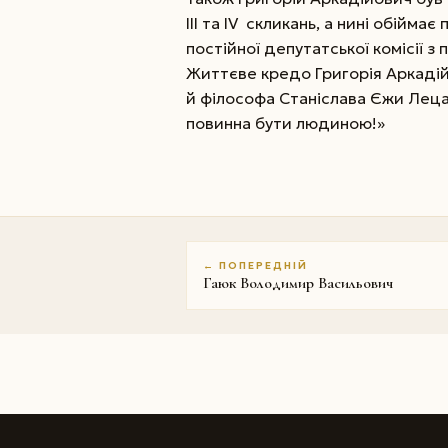
III та IV скликань, а нині обійма
постійної депутатської комісії з 
Життєве кредо Григорія Аркаді
й філософа Станіслава Єжи Леца
повинна бути людиною!»
← ПОПЕРЕДНІЙ
Гаюк Володимир Васильович