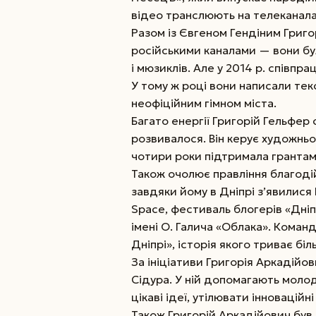
відео транслюють на телеканала
Разом із Євгеном Гендіним Григ
російськими каналами — вони бу
і мюзиклів. Але у 2014 р. співпр
У тому ж році вони написали тек
неофіційним гімном міста.
Багато енергії Григорій Гельфер
розвивалося. Він керує художньо
чотири роки підтримала грантами
Також очолює правління благоді
завдяки йому в Дніпрі з’явилис
Space, фестиваль блогерів «Дніп
імені О. Галича «Облака». Кома
Дніпрі», історія якого триває біл
За ініціативи Григорія Аркадійо
Сідура. У ній допомагають молод
цікаві ідеї, утілювати інновацій
Також Григорій Аркадійович був 