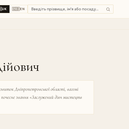

🇬🇧
UK
EN
дійович
озвиток Дніпропетровської області, вагомі
но почесне звання «Заслужений діяч мистецтв