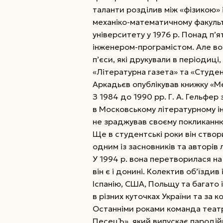
таланти розділив між «фізи­кою» 
механіко-математичному факуль
університету у 1976 р. Понад п’
інженером-програмістом. Але в
п’єси, які друкували в періодиці
«Літературна газета» та «Студе
Аркадьєв опублікував книжку «М
З 1984 до 1990 рр. Г. А. Гельфе
в Московському літературному інс
не зраджував своєму покликанн
Ще в студентські роки він створи
одним із засновників та авторів
У 1994 р. вона перетворилася на
він є і донині. Колектив об’їздив
Іспанію, США, Польщу та багато 
в різних куточках України та за 
Останніми роками команда теат
ПесецЪ», який випускає пародійні 