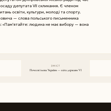
є посаду депутата VII скликання. Є членом
питань освіти, культури, молоді та спорту.
йовича — слова польського письменника
: «Пам’ятайте: людина не має вибору — вона
ЗМІСТ
Почесні імена України — еліта держави VI