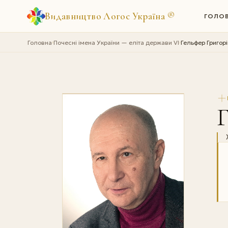
Видавництво Логос Україна
®
ГОЛО
Головна
Почесні імена України — еліта держави VI
Гельфер Григор
›
›
Г