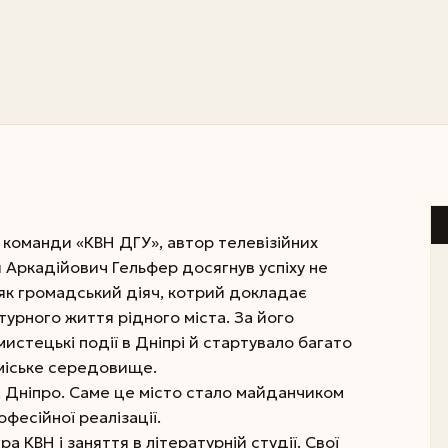
 команди «КВН ДГУ», автор телевізійних
ій Аркадійович Гельфер досягнув успіху не
і як громадський діяч, котрий докладає
турного життя рідного міста. За його
мистецькі події в Дніпрі й стартувало багато
 міське середовище.
. Дніпро. Саме це місто стало майданчиком
офесійної реалізації.
а КВН і заняття в літературній студії. Свої