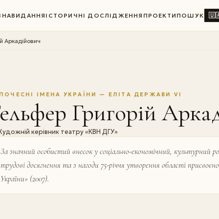
🇺
ВНА
ВИДАННЯ
ІСТОРИЧНІ ДОСЛІДЖЕННЯ
ПРОЕКТИ
ПОШУК
ій Аркадійович
ПОЧЕСНІ ІМЕНА УКРАЇНИ — ЕЛІТА ДЕРЖАВИ VI
ельфер Григорій Арка
Художній керівник театру «КВН ДГУ»
За значний особистий внесок у соціально-економічний, культурний р
трудові досягнення та з нагоди 75-річчя утворення області присвоє
Украї­ни» (2007).