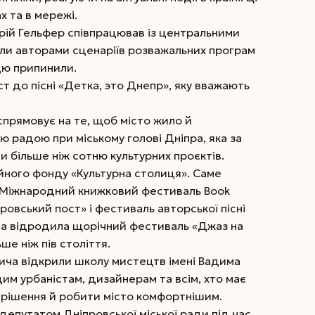
х та в мережі.
орій Гельфер співпрацював із центральними
ли авторами сценаріїв розважальних програм
ацю припинили.
ст до пісні «Детка, это Днепр», яку вважають
 спрямовує на те, щоб місто жило й
ю радою при міському голові ­Дніпра, яка за
 більше ніж сотню культурних проєктів.
йного фонду «Культурна столиця». Саме
я Міжнародний книжковий фестиваль Book
ровський пост» і фестиваль авторської пісні
нда відродила щорічний фестиваль «Джаз на
ьше ніж пів століття.
вича відкрили школу мистецтв імені Вадима
им урбаністам, дизайнерам та всім, хто має
ні рішення й робити місто комфортнішим.
депутатом Дніпровської міської ради під час