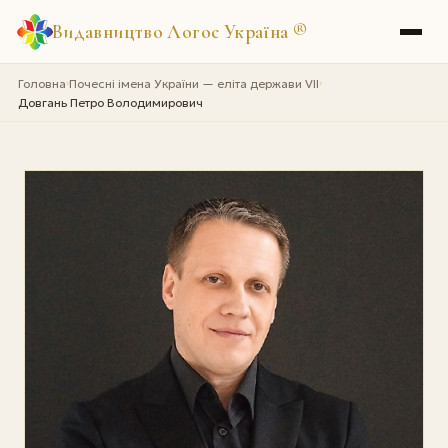
Видавництво Логос Україна
®
Головна
Почесні імена України — еліта держави VII
›
›
Довгань Петро Володимирович