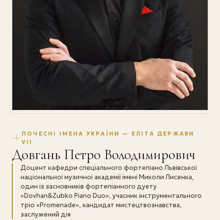
ПОЧЕСНІ ІМЕНА УКРАЇНИ — ЕЛІТА ДЕРЖАВИ
VII
Довгань Петро Володимирович
Доцент кафедри спеціального фортепіано Львівської
національної музичної академії імені Миколи Лисенка,
один із засновників фортепіанного дуету
«Dovhan&Zubko Piano Duo», учасник інструментального
тріо «Promenade», кандидат мистецтвознавства,
заслужений дія