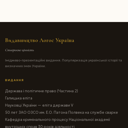
Видавництво Логос Україна
Створюємо цінність
Іміджево-презентаційні видання. Популяризація української історії та
визначних імен України.
ВИДАННЯ
Держава і політичне право (Частина 2)
Галицька еліта
Науковці України — еліта держави V
50 лет ЗАО ОЗСО им. Е.О. Патона Полвека на службе сварке
Кафедра кримінального процесу Національної академії
внутрішніх справ 30 років діяльності