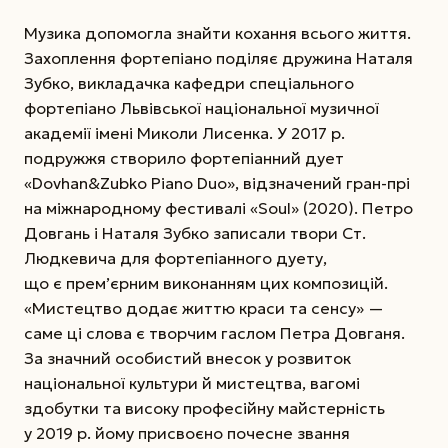
Музика допомогла знайти кохання всього життя.
Захоплення фортепіано поділяє дружина Наталя
Зубко, викладачка кафедри спеціального
фортепіано Львівської національної музичної
академії імені Миколи Лисенка. У 2017 р.
подружжя створило фортепіанний дует
«Dovhan&Zubko Piano Duo», відзначений гран-прі
на міжнародному фестивалі «Soul» (2020). Петро
Довгань і Наталя Зубко записали твори Ст.
Людкевича для фортепіанного дуету,
що є прем’єрним виконанням цих композицій.
«Мистецтво додає життю краси та сенсу» —
саме ці слова є творчим гаслом Петра Довганя.
За значний особистий внесок у розвиток
національної культури й мистецтва, вагомі
здобутки та високу професійну майстерність
у 2019 р. йому присвоєно почесне звання