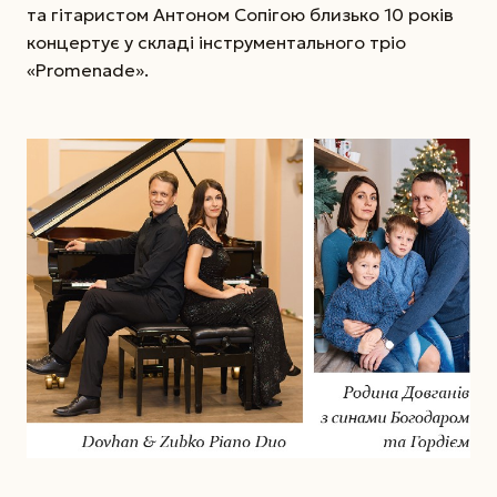
та гітаристом Антоном Сопігою близько 10 років
концертує у складі інструментального тріо
«Promenade».