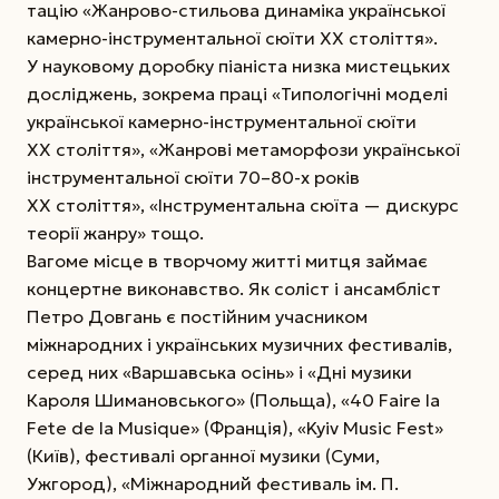
тацію «Жанрово-стильова динаміка української
камерно-інструментальної сюїти ХХ століття».
У науковому доробку піаніста низка мистецьких
досліджень, зокрема праці «Типологічні моделі
української камерно-інструментальної сюїти
ХХ століття», «Жанрові метаморфози української
інструментальної сюїти 70–80-х років
ХХ століття», «Інструментальна сюїта — дискурс
теорії жанру» тощо.
Вагоме місце в творчому житті митця займає
концертне виконавство. Як соліст і ансамбліст
Петро Довгань є постійним учасником
міжнародних і українських музичних
фестивалів,
серед них «Варшавська осінь» і «Дні музики
Кароля Шимановського» (Польща), «40 Faire la
Fete de la Musique» (Франція), «Kyiv Music Fest»
(Київ), фестивалі органної музики (Суми,
Ужгород), «Міжнародний фестиваль ім. П.