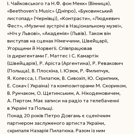
І. Чайковського та Н.Ф. фон Мекк» (Вінниця),
«Beethoven’s Music» (Дніпро), «Буковинський
листопад» (Чернівці), «Контрасти», «Людкевич
Фест», «Музичні зустрічі в Національному музеї»,
«Ніч у Львові», «Академія» (Львів). Також він
виступав на сценах Німеччини, Швейцарії,
Угорщини й Норвегії. Співпрацював
із диригентами Г. Маттес і С. Камартін
(Швейцарія), Р. Аріста (Аргентина), Р. Ревакович
(Польща), В. Плоскіна, І. Юзюк, Р. Филипчук,
Я. Колесса, І. Пилатюк, В. Сивохіп, Ю. Скрипник,
Е. Сокач ( Україна) та композиторами М. Скориком,
В. Рунчаком, О. Щетинським, А. Нікодемовичем,
А. Пяртом. Має записи на радіо та телебаченні
в Україні та Польщі.
Понад 20 років Петро Довгань є сценічним
партнером заслуженого артиста України,
скрипаля Назарія Пилатюка. Разом із ним