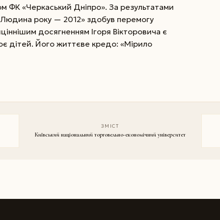
м ФК «Черкаський Дніпро». За результатами
«Лю­дина року — 2012» здобув перемогу
айціннішим досягненням Ігоря Вікторовича є
є дітей. Його життєве кредо: «Мірило
ЗМІСТ
Київський національний торговельно-економічний університет