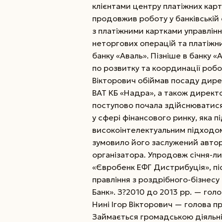
клієнтами центру платіжних кар
продовжив роботу у банківській
з платіжними картками управлін
неторгових операцій та платіжн
банку «Аваль». Пізніше в банку 
по розвитку та координації робот
Вікторович обіймав посаду дир
ВАТ КБ «Надра», а також директ
поступово почала здійснюватися
у сфері фінансового ринку, яка 
високоінтелектуальним підходом 
зумовило його заслужений автор
організатора. Упродовж січня-л
«Євробенк ЕФГ Дистрибуція», пі
правління з роздрібного-бізнесу
Банк». З?2010 до 2013 рр. — голо
Нині Ігор Вікторович — голова п
Займається громадською діяльні