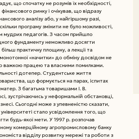
гадує, що спочатку не розумів їх необхідності,
інансового ринку і очікував, що відразу
ансового аналізу або, у найгіршому разі,
Оскільки програму змінити не було можливості,
ом мудрих педагогів. З часом прийшло
міцного фундаменту неможливо досягти
ільш практичну площину, а лекції та
монотонної «начитки» до обміну досвідом не
го важкою працею та власними помилками.
альності дотепер. Студентське життя
овариства, що формується на парах, іспитах
а-матер. З багатьма товаришами І. В.
сі, зустрічаючись у неформальній обстановці,
ізнесі. Сьогодні може з упевненістю сказати,
університеті стало усвідомлення того, що
гти будь-якої мети.
У 1997 р. розпочав
рному комерційному агропромисловому банку
кономіста відділу розвитку мережі та роботи з