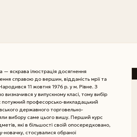
а — яскрава ілюстрація досягнення
лення справою до вершин, відданість мрії та
ародився 11 жовтня 1976 р. у м. Рівне. З
 визначився у випускному класі, тому вибір
м: потужний професорсько-викладацький
иївського державного торговельно-
яли вибору саме цього вишу. Перший курс
метів, які в більшості своїй опосередковано,
у-новачку, стосувалися обраної