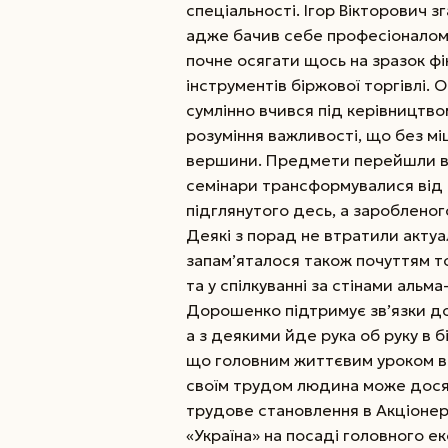
спеціальності. Ігор Вікторович з
адже бачив себе професіоналом ф
почне осягати щось на зразок фін
інструментів біржової торгівлі. 
сумлінно вчився під керівництв
розуміння важливості, що без 
вершини. Предмети перейшли в б
семінари трансформувалися від 
підглянутого десь, а зароблено
Деякі з порад не втратили акту
запам’яталося також почуттям т
та у спілкуванні за стінами альм
Дорошенко підтримує зв’язки до
а з деякими йде рука об руку в б
що головним життєвим уроком в 
своїм трудом людина може дося
трудове становлення в Акціоне
«Україна» на посаді головного е