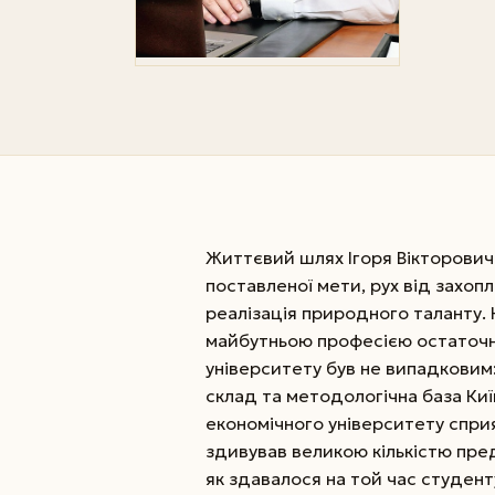
Життєвий шлях Ігоря Вікторович
поставленої мети, рух від захоп
реалізація природного таланту. Н
майбутньою професією остаточно
університету був не випадкови
склад та методологічна ба­за К
економічного університету спри
здивував великою кількістю пред
як здавалося на той час студент