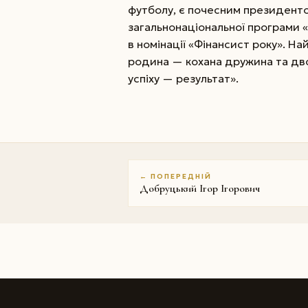
футболу, є почесним президенто
загальнонаціональної програми 
в номінації «Фінансист року». Н
родина — кохана дружина та дво
успіху — результат».
← ПОПЕРЕДНІЙ
Добруцький Ігор Ігорович