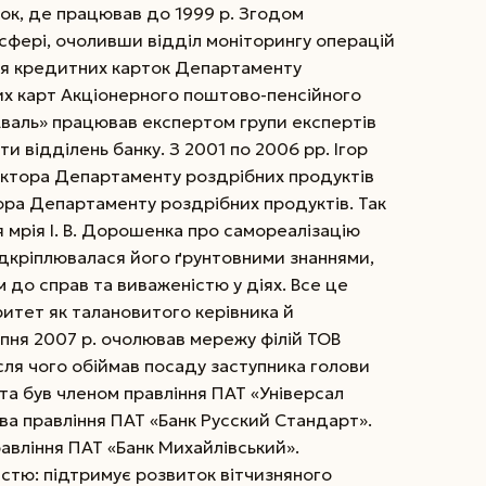
ток, де працював до 1999 р. Згодом
 сфері, очоливши відділ моніторингу операцій
ня кредитних карток Департаменту
их карт Акціо­нерного поштово-пенсійного
«Аваль» працював експертом групи експертів
и відділень банку. З 2001 по 2006 рр. Ігор
ектора Департаменту роздрібних продуктів
ора Департаменту роздрібних продуктів. Так
 мрія І. В. Дорошенка про самореалізацію
підкріплювалася його ґрунтовними знаннями,
до справ та виваженістю у діях. Все це
итет як талановитого керівника й
ипня 2007 р. очолював мережу філій ТОВ
сля чого обіймав посаду заступника голови
 та був членом правління ПАТ «Універсал
ва правління ПАТ «Банк Рус­ский Стандарт».
равління ПАТ «Банк Михайлівський».
стю: підтримує розвиток вітчизняного