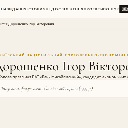
🇺
ВНА
ВИДАННЯ
ІСТОРИЧНІ ДОСЛІДЖЕННЯ
ПРОЕКТИ
ПОШУК
итет
Дорошенко Ігор Вікторович
›
КИЇВСЬКИЙ НАЦІОНАЛЬНИЙ ТОРГОВЕЛЬНО-ЕКОНОМІЧН
орошенко Ігор Віктор
Голова правління ПАТ «Банк Михайлівський», кандидат економічних 
Випускник факультету банківської справи (1993 р.)