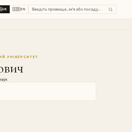

🇬🇧
UK
EN
ИЙ УНІВЕРСИТЕТ
ович
наук