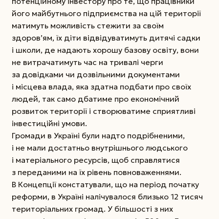
потенційному інвестору про те, що працівники
його майбутнього підприємства на цій території
матимуть можливість стежити за своїм
здоров’ям, їх діти відвідуватимуть дитячі садки
і школи, де надають хорошу базову освіту, вони
не витрачатимуть час на тривалі черги
за довідками чи дозвільними документами
і місцева влада, яка здатна подбати про своїх
людей, так само дбатиме про економічний
розвиток території і створюватиме сприятливі
інвестиційні умови.
Громади в Україні були надто подрібненими,
і не мали достатньо внутрішнього людського
і матеріального ресурсів, щоб справлятися
з переданими на їх рівень повноваженнями.
В Концепції констатували, що на період початку
реформи, в Україні налічувалося близько 12 тисяч
територіальних громад. У більшості з них