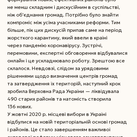
не менш складним і дискусійним в суспільстві,
ніж об’єднання громад. Потрібно було знайти
компроміс між усіма учасниками реформи. Тим
більше, пік цих дискусій припав саме на період
жорсткого карантину, який ввели в країні
через пандемію коронавірусу. Зустрічі,
перемовини, експертні обговорення відбувалися
онлайн і це ускладнювало роботу. Зрештою все
склалося. Невдовзі, слідом за урядовими
рішеннями щодо визначення центрів громад
та затвердження їх територій, наступний крок
зробила Верховна Рада України — ліквідувала
490 старих районів та натомість створила
136 нових.
У жовтні 2020 р. місцеві вибори в Україні
відбулися на новій територіальній основі громад
і районів. Це стало завершенням важливої
складової реформи місцевого самоврядування.