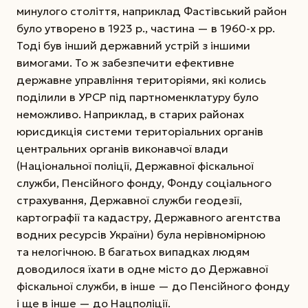
минулого століття, наприклад Фастівський район
було утворено в 1923 р., частина — в 1960-х рр.
Тоді був інший державний устрій з іншими
вимогами. То ж забезпечити ефективне
державне управління територіями, які колись
поділили в УРСР під партноменклатуру було
неможливо. Наприклад, в старих районах
юрисдикція системи територіальних органів
центральних органів виконавчої влади
(Національної поліції, Державної фіскальної
служби, Пенсійного фонду, Фонду соціального
страхування, Державної служби гео­дезії,
картографії та кадастру, Державного агентства
водних ресурсів України) була нерівномірною
та нелогічною. В багатьох випадках людям
доводилося їхати в одне місто до Державної
фіскальної служби, в інше — до Пенсійного фонду
і ще в інше — до Нацполіції.