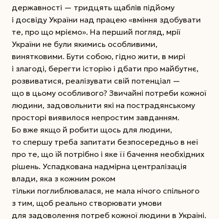
державності — тридцять щаблів підйому
і досвіду України над працею «вміння здобувати
те, про що мріємо». На перший погляд, мрії
України не були якимись особливими,
винятковими. Бути собою, гідно жити, в мирі
і злагоді, берегти історію і дбати про майбутнє,
розвиватися, реалізувати свій потенціал —
що в цьому особливого? Звичайні потреби кожної
людини, задовольнити які на пострадянському
просторі виявилося непростим завданням.
Бо вже якщо й робити щось для людини,
то спершу треба запитати безпосередньо в неї
про те, що їй потрібно і яке її бачення необхідних
рішень. Успадкована надмірна централізація
влади, яка з кожним роком
тільки поглиблювалася, не мала нічого спільного
з тим, щоб реально створювати умови
для задоволення потреб кожної людини в Україні.