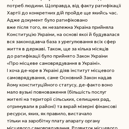
потреб людини. Щоправда, від факту ратифікації
Хартії до конкретних дій пройде ще якийсь час.
Адже документ було ратифіковано
вже після того, як незалежна Україна прийняла
Конституцію Украї­ни, на основі якої й будувалася
вся законодавча база з урегулювання всіх сфер
життя в державі. Також, ще за кілька місяців
до ратифікації було ­прийнято Закон України
«Про місцеве самоврядування в Україні».
І хоча де-юре в Україні діяв інститут місцевого
самоврядування, саме Основний Закон надав
йому конституційного статусу, де-факто воно
мало вузькі повноваження (більшість послуг
жителі на території сільських, селищних рад,
отримували в районі) та вкрай мізерні фінансові
ресурси, яких, як правило, вистачало
тільки на заробітну плату апарату органу
місцевого самоврядування. Розвиток місцевого