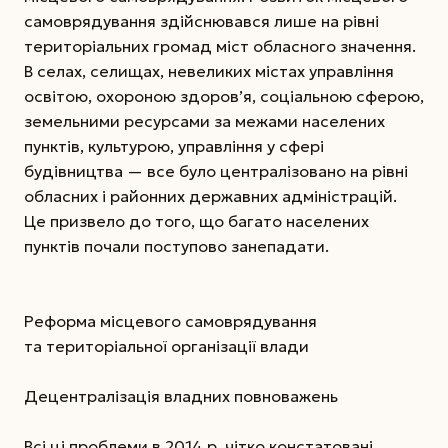
самоврядування здійснювався лише на рівні
територіальних громад міст обласного значення.
В селах, селищах, невеликих містах управління
освітою, охороною здоров’я, соціальною сферою,
земельними ресурсами за межами населених
пунктів, культурою, управління у сфері
будівництва — все було централізовано на рівні
обласних і районних державних адміністрацій.
Це призвело до того, що багато населених
пунктів почали поступово занепадати.
Реформа місцевого самоврядування
та територіальної організації влади
Децентралізація владних повноважень
Всі ці проблеми в 2014 р. чітко констатовані