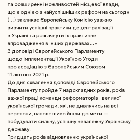
та розширенні можливостей місцевої влади,
що є однією з найуспішніших реформ на сьогодні
(…) закликає Європейську Комісію уважно
вивчити успішні практики децентралізації
в Україні та розглянути їх практичне
впровадження в інших державах…»
З доповіді Європейського Парламенту
щодо імплементації Україною Угоди
про асоціацію з Європейським Союзом
11 лютого 2021 р.
До дня схвалення доповіді Європейського
Парламенту пройде 7 надскладних років, років
важкої праці команди реформаторів і великої
української громади, які, не дивлячись на всі
перепони, наполегливо йшли до мети —
побудувати сильну, успішну незалежну Українську
державу.
Тридцать років відновленню української