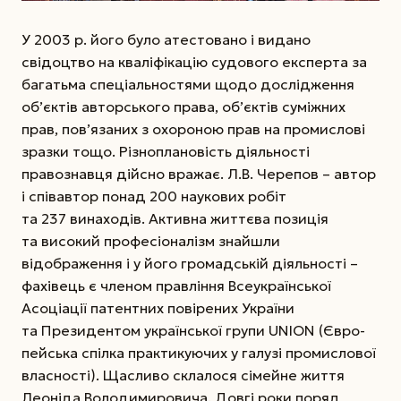
У 2003 р. його було атестовано і видано
свідоцтво на кваліфікацію судового експерта за
багатьма спеціальностями щодо дослідження
об’єктів авторського права, об’єктів суміжних
прав, пов’язаних з охороною прав на промислові
зразки тощо. Різноплановість діяльності
правознавця дійсно вражає. Л.В. Черепов – автор
і співавтор понад 200 наукових робіт
та 237 винаходів. Активна життєва позиція
та високий професіоналізм знайшли
відображення і у його громадській діяльності –
фахівець є членом правління Всеукраїнської
Асоціації патентних повірених України
та Президентом української групи UNION (Євро­
пейська спілка практикуючих у галузі промислової
власності). Щасливо склалося сімейне життя
Лео­ніда Володи­ми­ро­вича. Довгі роки поряд