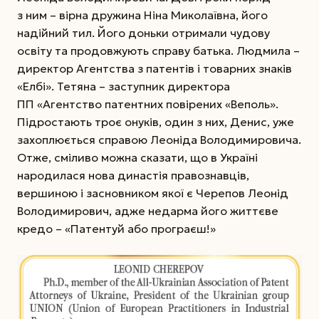
з ним – вірна дружина Ніна Микола­ївна, його
надійний тил. Його доньки отримали чудову
освіту та продовжують справу батька. Людмила –
директор Агентства з патентів і товарних знаків
«Елбі». Тетяна – заступник директора
ПП «Агентство патент­них повірених «Веполь».
Підростають троє онуків, один з них, Денис, уже
захоплюється справою Леоніда Володимировича.
Отже, сміливо можна сказати, що в Україні
народилася нова династія правознавців,
вершиною і засновником якої є Черепов Леонід
Володимирович, адже недарма його ­життєве
кредо – «Патентуй або програєш!»