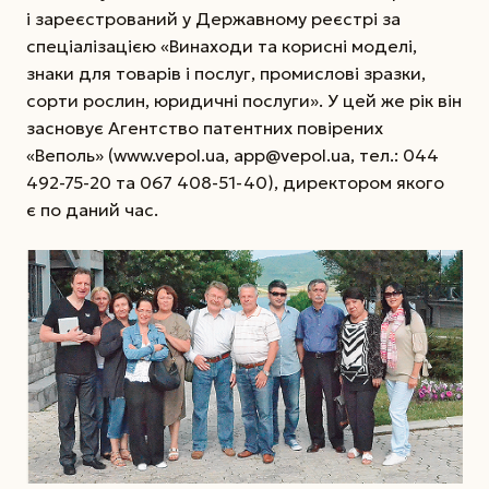
і зареєстрований у Державному реєстрі за
спеціалізацією «Винаходи та корисні моделі,
знаки для товарів і послуг, промислові зразки,
сорти рослин, юридичні послуги». У цей же рік він
засновує Агентство патентних повірених
«Веполь» (www.vepol.ua, app@vepol.ua­, тел.: 044
492-75-20 та 067 408-51-40), директором якого
є по даний час.