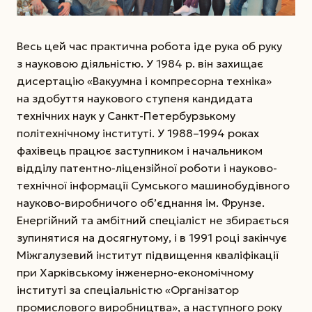
Весь цей час практична робота іде рука об руку
з науковою діяльністю. У 1984 р. він захищає
дисертацію «Вакуумна і компресорна техніка»
на здобуття наукового ступеня кандидата
технічних наук у Санкт-Петербурзькому
політехнічному інституті. У 1988–1994 роках
фахівець працює заступником і начальником
відділу патентно-ліцензійної роботи і науково-
технічної інформації Сумського машинобудівного
науково-виробничого об’єднання ім. Фрунзе.
Енергійний та амбітний спеціаліст не збирається
зупинятися на досягнутому, і в 1991 році закінчує
Міжгалузевий інститут підвищення кваліфікації
при Харківському інженерно-економічному
інституті за спеціальністю «Органі­за­тор
промислового виробництва», а наступного року