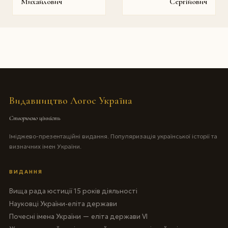
Михайлович
Сергійович
Видавництво Логос Україна
Створюємо цінність
Іміджево-презентаційні видання. Популяризація української історії та
визначних імен України.
ВИДАННЯ
Вища рада юстиції 15 років діяльності
Науковці України-еліта держави
Почесні імена України — еліта держави VI