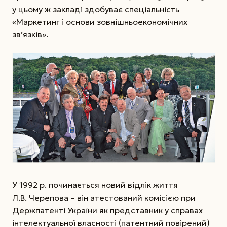
у цьому ж закладі здобуває спеціальність
«Маркетинг і осно­ви зовнішньоекономічних
зв’язків».
У 1992 р. починається новий відлік життя
Л.В. Чере­пова – він атестований комісією при
Держ­патенті України як представник у справах
інтелектуальної власності (патентний повірений)