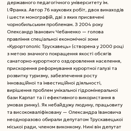
державного педагогічного університету ім.
І.Франка. Автор 76 наукових робіт, двох винаходів
і шести монографій, дві з яких присвячені
чорнобильським проблемам. З 2004 року
Олександр Іванович Чебаненко — голова
правління спеціальної економічної зони
«Курортополіс Трускавець» (створена у 2000 році
з метою значного покращення якості обсягів
санаторно-курортного оздоровлення населення,
прискорення реформування курортної галузі та
розвитку туризму, забезпечення росту
інноваційної та інвестиційної діяльності,
вирішення проблем унікальної гідромінеральної
бази Карпат та її ефективного використання в
умовах ринку). Як небайдужу людину, працьовиту
та висококваліфіковану — Олександра Івановича
неодноразово обирали депутатом Трускавецької
міської ради, членом виконкому. Нині він депутат