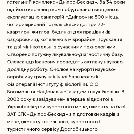
готельний комплекс «Дніпро-Бескид». За 34 роки
під його керівництвом побудовано і введено в
експлуатацію санаторій «Дніпро» на 500 місць,
чотиризірковий готель «Бескид», три 72-
квартирні житлові будинки для працівників
оздоровниці, котельню в мікрорайоні Трускавця
та дві міні-котельні з сучасними технологіями.
Створено потужну лікувально-діагностичну базу.
Олександр Іванович проводить активну науково-
дослідну роботу.
Очолює на курорті науково-
виробничу групу клінічної бальнеології і
фізіотерапії Інституту фізіології ім. О.О.
Богомольця Національної академії наук України. З
2002 року є завідувачем вперше відкритої в
Україні кафедри курортного менеджменту на базі
ЗАТ СГК «Дніпро-Бескид» з підготовки кадрів з
менеджменту готельного, курортного і
туристичного сервісу Дрогобицького