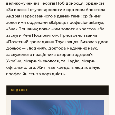
великомученика Георгія Побідоносця; орденом
«За волю» І ступеня; золотим орденом Апостола
Андрія Первозванного з діамантами; срібними і
золотими орденами «Взірець професіоналізму»;
«Знак Пошани»; польським золотим хрестом «За
заслуги Речі Посполитої». Присвоєно звання
«Почесний громадянин Трускавця». Виховав двох
доньок — Людмилу, доктора медичних наук,
заслуженого працівника охорони здоров’я
України, лікаря-гінекологя, та Надію, лікаря-
офтальмолога. Життєве кредо: в людях ціную
професійність та порядність.
ВИДАННЯ