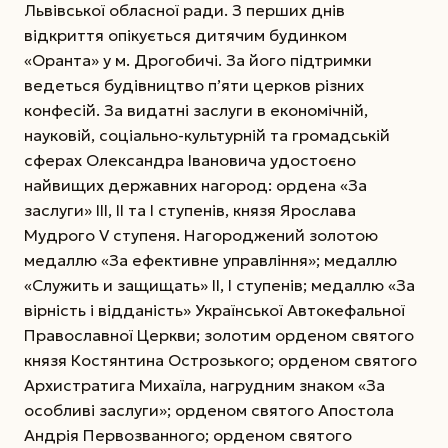
Львівської обласної ради. З перших днів
відкриття опікується дитячим будинком
«Оранта» у м. Дрогобичі. За його підтримки
ведеться будівництво п’яти церков різних
конфесій. За видатні заслуги в економічній,
науковій, соціально-культурній та громадській
сферах Олександра Івановича удостоєно
найвищих державних нагород: ордена «За
заслуги» ІІІ, ІІ та І ступенів, князя Ярослава
Мудрого V ступеня. Нагороджений золотою
медаллю «За ефективне управління»; медаллю
«Служить и защищать» ІІ, І ступенів; медаллю «За
вірність і відданість» Української Автокефальної
Православної Церкви; золотим орденом святого
князя Костянтина Острозького; орденом святого
Архистратига Михаїла, нагрудним знаком «За
особливі заслуги»; орденом святого Апостола
Андрія Первозванного; орденом святого