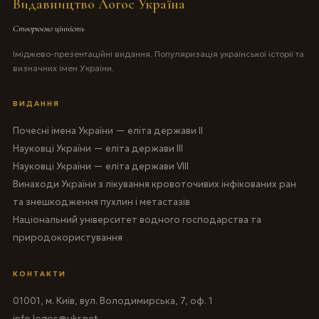
Видавництво Логос Україна
Створюємо цінність
Іміджево-презентаційні видання. Популяризація української історії та
визначних імен України.
ВИДАННЯ
Почесні імена України — еліта держави II
Науковці України — еліта держави III
Науковці України — еліта держави VIII
Винаходи України з лікування кровоточивих інфікованих ран
та знешкодження пухлин і метастазів
Національний університет водного господарства та
природокористування
КОНТАКТИ
01001, м. Київ, вул. Володимирська, 7, оф. 1
info.logos@ukr.net