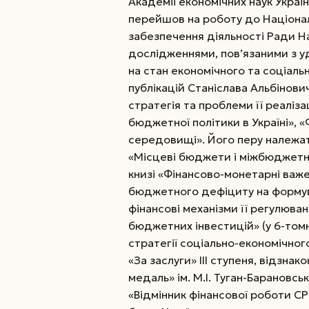
Академії економічних наук Украї
перейшов на роботу до Національ
забезпечення діяльності Ради Н
дослідженнями, пов’язаними з уд
на стан економічного та соціаль
публікацій Станіслава Альбіно
стратегія та проблеми її реаліза
бюджетної політики в Україні»,
середовищі». Його перу належат
«Місцеві бюджети і міжбюджетні
книзі «Фінансово-монетарні важе
бюджетного дефіциту на формуван
фінансові механізми її регулюва
бюджетних інвестицій» (у 6-том
стратегії соціально-економічно
«За заслуги» III ступеня, відзна
медаль» ім. М.І. Туган-Барановсь
«Відмінник фінансової роботи С