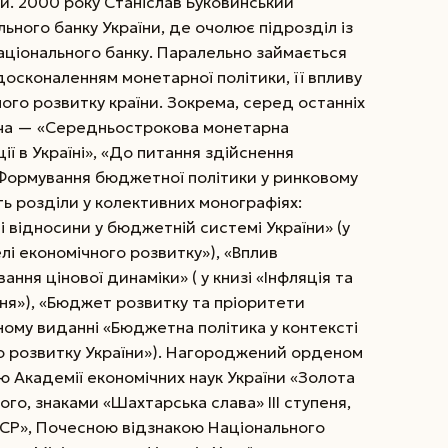
ни. 2000 року Станіслав Буковинський
ного банку України, де очолює підрозділ із
аціонального банку. Паралельно займається
осконаленням монетарної політики, її впливу
ного розвитку країни. Зокрема, серед останніх
вича — «Середньострокова монетарна
ції в Україні», «До питання здійснення
 «Формування бюджетної політики у ринковому
ь розділи у колективних монографіях:
 відносини у бюджетній системі України» (у
лі економічного розвитку»), «Вплив
ня цінової динаміки» ( у книзі «Інфляція та
ння»), «Бюджет розвитку та пріоритети
ному виданні «Бюджетна політика у контексті
го розвитку України»). Нагороджений орденом
кою Академії економічних наук України «Золота
кого, знаками «Шахтарська слава» III ступеня,
РСР», Почесною відзнакою Національного