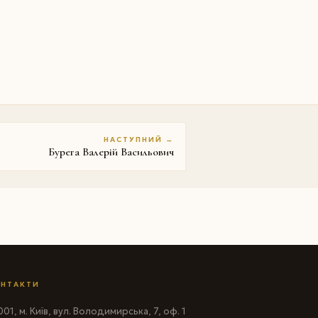
НАСТУПНИЙ →
Бурега Валерій Васильович
НТАКТИ
01, м. Київ, вул. Володимирська, 7, оф. 1