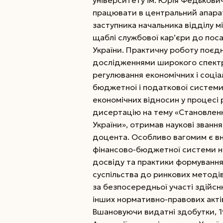
працювати в центральний апарат
заступника начальника відділу 
щаблі службової кар’єри до поса
України.
Практичну роботу поєдн
дослідженнями широкого спект
регулювання економічних і соціа
бюджетної і податкової системи,
економічних відносин у процесі 
дисертацію на тему «Становлен
України», отримав наукові званн
доцента. Особливо вагомим є вн
фінансово-бюджетної системи не
досвіду та практики формуванн
суспільства до ринкових методі
за безпосередньої участі здійс
інших нормативно-правових акті
Вшановуючи видатні здобутки, 1