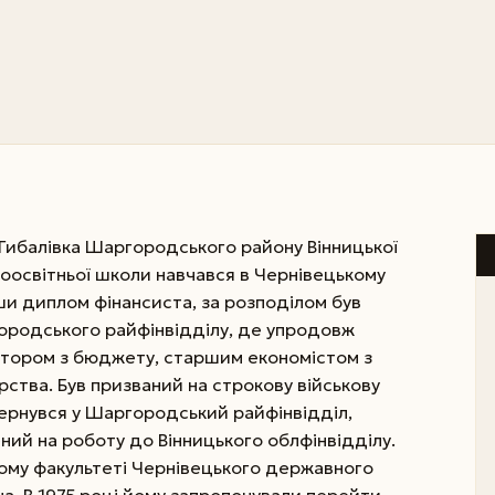
. Гибалівка Шаргородського району Вінницької
ьноосвітньої школи навчався в Чернівецькому
ши диплом фінансиста, за розподілом був
ородського райфінвідділу, де упродовж
ктором з бюджету, старшим економістом з
ства. Був призваний на строкову військову
овернувся у Шаргородський райфінвідділ,
ний на роботу до Вінницького облфінвідділу.
ому факультеті Чернівецького державного
а. В 1975 році йому запропонували перейти