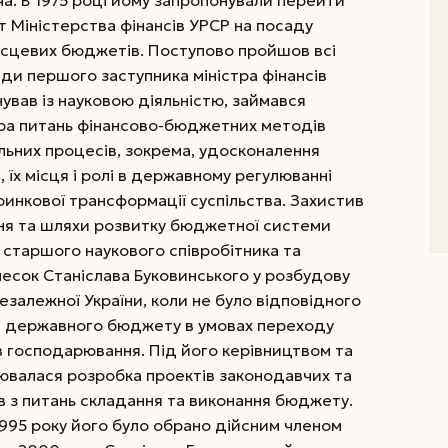
 Міністерства фінансів УРСР на посаду
місцевих бюджетів. Поступово пройшов всі
ди першого заступника міністра фінансів
ував із науковою діяльністю, займався
ра питань фінансово-бюджетних методів
льних процесів, зокрема, удосконалення
 їх місця і ролі в державному регулюванні
ринкової трансформації суспільства. Захистив
ня та шляхи розвитку бюджетної системи
я старшого наукового співробітника та
есок Станіслава Буковинського у розбудову
залежної України, коли не було відповідного
я державного бюджету в умовах переходу
в господарювання. Під його керівництвом та
нювалася розробка проектів законодавчих та
в з питань складання та виконання бюджету.
995 року його було обрано дійсним членом