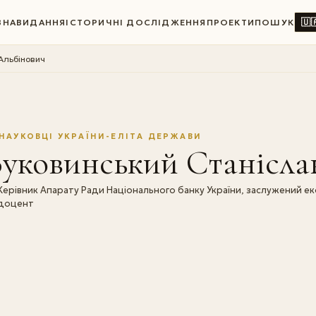
🇺
ВНА
ВИДАННЯ
ІСТОРИЧНІ ДОСЛІДЖЕННЯ
ПРОЕКТИ
ПОШУК
Альбінович
НАУКОВЦІ УКРАЇНИ-ЕЛІТА ДЕРЖАВИ
уковинський Станісла
Керівник Апарату Ради Національного банку України, заслужений ек
доцент