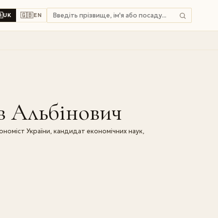

🇬🇧
UK
EN
в Альбінович
ономіст України, кандидат економічних наук,