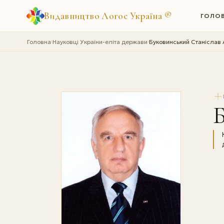
Видавництво Логос Україна
®
ГОЛО
Головна
Науковці України-еліта держави
Буковинський Станіслав 
›
›
Б