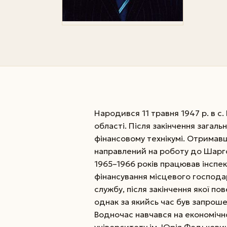
Народився 11 травня 1947 р. в с
області. Після закінчення загал
фінансовому технікумі. Отримав
направлений на роботу до Шарг
1965–1966 років працював інспе
фінансування місцевого господар
службу, після закінчення якої п
однак за якийсь час був запроше
Водночас навчався на економічн
університету ім. Юрія Федькович