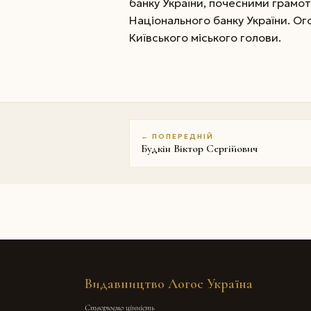
банку України, почесними грамот
Національного банку України. Ог
Київського міського голови.
← ПОПЕРЕДНІЙ
Будкін Віктор Сергійович
Видавництво Логос Україна
Створюємо цінність