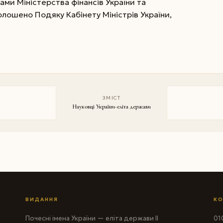
ами Міністерства фінансів України та
олошено Подяку Кабінету Міністрів України,
ЗМІСТ
Науковці України-еліта держави
ВИДАННЯ
КО
Почесні імена України — еліта держави II
010