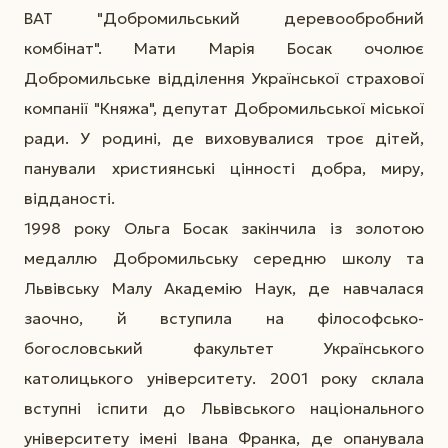
ВАТ "Добромильський деревообробний
комбінат". Мати Марія Босак очолює
Добромильське відділення Української страхової
компанії "Княжа", депутат Добромильської міської
ради. У родині, де виховувалися троє дітей,
панували християнські цінності добра, миру,
відданості.
1998 року Ольга Босак закінчила із золотою
медаллю Добромильську середню школу та
Львівську Малу Академію Наук, де навчалася
заочно, й вступила на філософсько-
богословський факультет Українського
католицького університету. 2001 року склала
вступні іспити до Львівського національного
університету імені Івана Франка, де опанувала