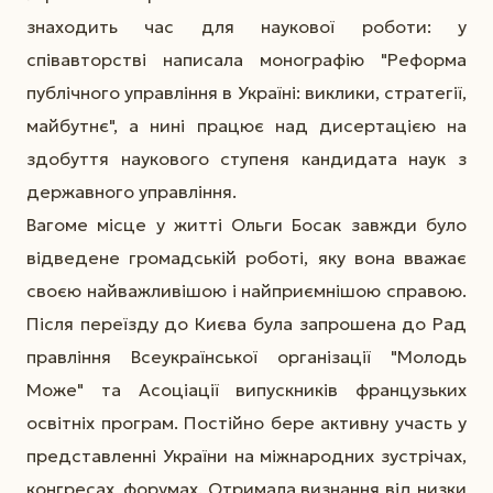
знаходить час для наукової роботи: у
співавторстві написала монографію "Реформа
публічного управління в Україні: виклики, стратегії,
майбутнє", а нині працює над дисертацією на
здобуття наукового ступеня кандидата наук з
державного управління.
Вагоме місце у житті Ольги Босак завжди було
відведене громадській роботі, яку вона вважає
своєю найважливішою і найприємнішою справою.
Після переїзду до Києва була запрошена до Рад
правління Всеукраїнської організації "Молодь
Може" та Асоціації випускників французьких
освітніх програм. Постійно бере активну участь у
представленні України на міжнародних зустрічах,
конгресах, форумах. Отримала визнання від низки