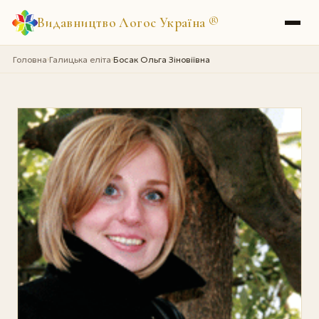
Видавництво Логос Україна
®
Головна
Галицька еліта
Босак Ольга Зіновіївна
›
›