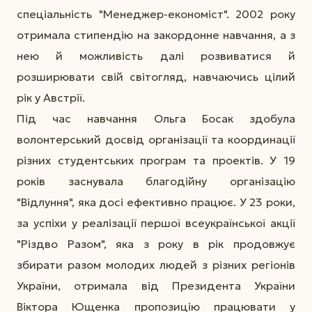
спеціальність "Менеджер-економіст". 2002 року
отримала стипендію на закордонне навчання, а з
нею й можливість далі розвиватися й
розширювати свій світогляд, навчаючись цілий
рік у Австрії.
Під час навчання Ольга Босак здобула
волонтерський досвід організації та координації
різних студентських програм та проектів. У 19
років заснувала благодійну організацію
"Відлуння", яка досі ефективно працює. У 23 роки,
за успіхи у реалізації першої всеукраїнської акції
"Різдво Разом", яка з року в рік продовжує
збирати разом молодих людей з різних регіонів
України, отримала від Президента України
Віктора Ющенка пропозицію працювати у