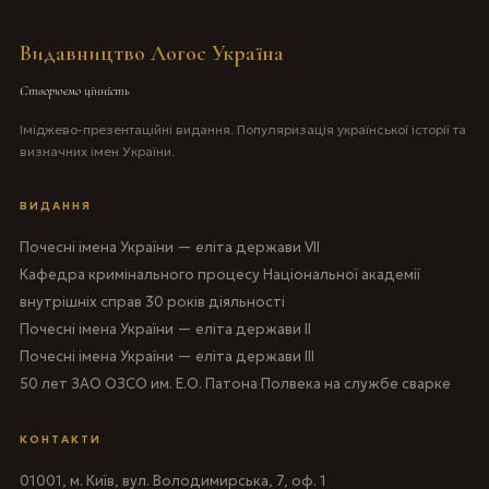
Видавництво Логос Україна
Створюємо цінність
Іміджево-презентаційні видання. Популяризація української історії та
визначних імен України.
ВИДАННЯ
Почесні імена України — еліта держави VII
Кафедра кримінального процесу Національної академії
внутрішніх справ 30 років діяльності
Почесні імена України — еліта держави II
Почесні імена України — еліта держави III
50 лет ЗАО ОЗСО им. Е.О. Патона Полвека на службе сварке
КОНТАКТИ
01001, м. Київ, вул. Володимирська, 7, оф. 1