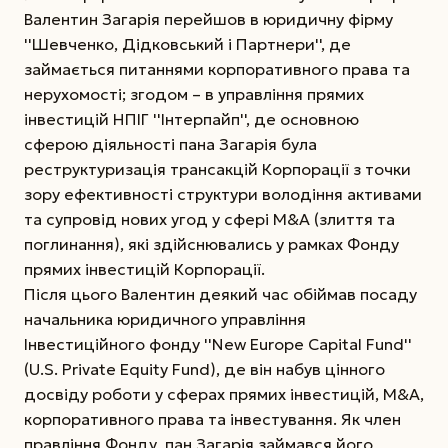
Валентин Загарія перейшов в юридичну фірму
''Шевченко, Дідковський і Партнери'', де
займається питаннями корпоративного права та
нерухомості; згодом – в управління прямих
інвестицій НПІГ ''Інтерпайп'', де основною
сферою діяльності пана Загарія була
реструктуризація трансакцій Корпорації з точки
зору ефективності структури володіння активами
та супровід нових угод у сфері M&A (злиття та
поглинання), які здійснювались у рамках Фонду
прямих інвестицій Корпорації.
Після цього Валентин деякий час обіймав посаду
начальника юридичного управління
Інвестиційного фонду ''New Europe Capital Fund''
(U.S. Private Equity Fund), де він набув цінного
досвіду роботи у сферах прямих інвестицій, M&A,
корпоративного права та інвестування. Як член
правління Фонду, пан Загарія займався його