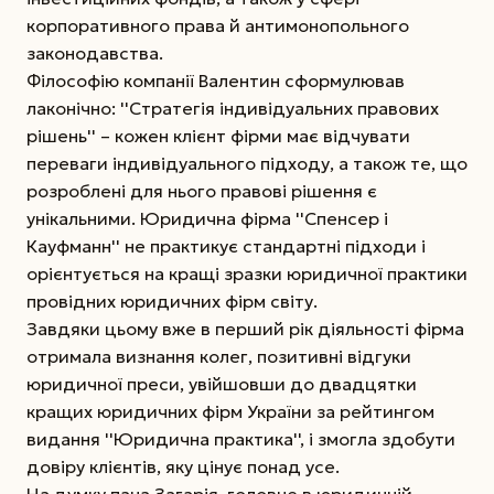
корпоративного права й антимонопольного
законодавства.
Філософію компанії Валентин сформулював
лаконічно: ''Стратегія індивідуальних правових
рішень'' – кожен клієнт фірми має відчувати
переваги індивідуального підходу, а також те, що
розроблені для нього правові рішення є
унікальними. Юридична фірма ''Спенсер і
Кауфманн'' не практикує стандартні підходи і
орієнтується на кращі зразки юридичної практики
провідних юридичних фірм світу.
Завдяки цьому вже в перший рік діяльності фірма
отримала визнання колег, позитивні відгуки
юридичної преси, увійшовши до двадцятки
кращих юридичних фірм України за рейтингом
видання ''Юридична практика'', і змогла здобути
довіру клієнтів, яку цінує понад усе.
На думку пана Загарія, головне в юридичній