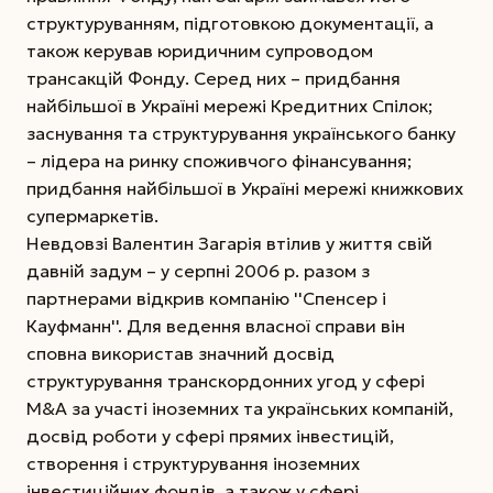
структуруванням, підготовкою документації, а
також керував юридичним супроводом
трансакцій Фонду. Серед них – придбання
найбільшої в Україні мережі Кредитних Спілок;
заснування та структурування українського банку
– лідера на ринку споживчого фінансування;
придбання найбільшої в Україні мережі книжкових
супермаркетів.
Невдовзі Валентин Загарія втілив у життя свій
давній задум – у серпні 2006 р. разом з
партнерами відкрив компанію ''Спенсер і
Кауфманн''. Для ведення власної справи він
сповна використав значний досвід
структурування транскордонних угод у сфері
M&A за участі іноземних та українських компаній,
досвід роботи у сфері прямих інвестицій,
створення і структурування іноземних
інвестиційних фондів, а також у сфері