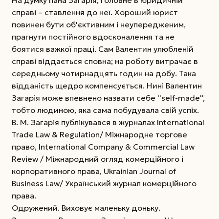
справі – ставлення до неї. Хороший юрист
повинен бути об'єктивним і неупередженим,
прагнути постійного вдосконалення та не
боятися важкої праці. Сам Валентин улюбленій
справі віддається сповна; на роботу витрачає в
середньому чотирнадцять годин на добу. Така
відданість щедро компенсується. Нині Валентин
Загарія може впевнено назвати себе ''self-made'',
тобто людиною, яка сама побудувала свій успіх.
В. М. Загарія публікувався в журналах International
Trade Law & Regulation/ Міжнародне торгове
право, International Company & Commercial Law
Review / Міжнародний огляд комерційного і
корпоративного права, Ukrainian Journal of
Business Law/ Український журнал комерційного
права.
Одружений. Виховує маленьку доньку.