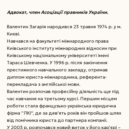
Адвокат, член Асоціації правників України.
Валентин Загарія народився 23 травня 1974 р. у м.
Києві.
Навчався на факультеті міжнародного права
Київського інституту міжнародних відносин при
Київському національному університеті імені
Тараса Шевченка. У 1996 р. після закінчення
престижного навчального закладу, отримав
диплом юриста-міжнародника, референта-
перекладача з англійської мови.
Валентин розпочав професійну діяльність ще під
час навчання на третьому курсі. Першим місцем
роботи стала французько-українська юридична
фірма ''ЛКІ'', де за дев'ять років він пройшов шлях
від помічника юриста до партнера компанії.
У 2003 р. розпочався новий виток у його кар'єрі –