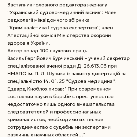
Заступник головного редактора журналу
''Український судово-медичний вісник''. Член
редколегії міжвідомчого збірника
''Криміналістика і судова експертиза'', член
Атестаційної комісії Міністерства охорони
здоров'я України.
Автор понад 100 наукових праць.
Василь Гергійович Бурчинський – учений секретар
спеціалізованої вченої ради Д. 26.613.03 при
НМАПО ім. П. Л. Шупика із захисту дисертацій за
спеціальністю 14. 01. 25 ''Судова медицина''.
Едвард Кноблох писав: ''При современном
состоянии науки в борьбе с преступностью
недостаточно лишь одного вмешательства
следоватетелей и профессиональных
криминалистов, необходимо их тесное
сотрудничество с судебными экспертами
различных научных областей…''.