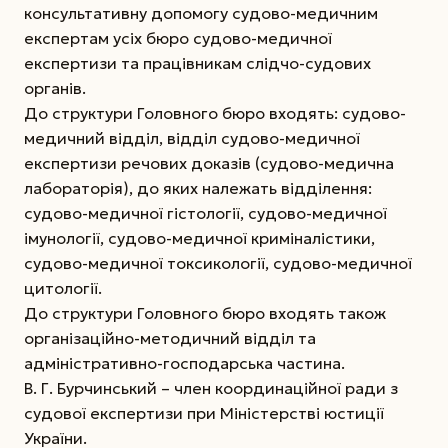
консультативну допомогу судово-медичним
експертам усіх бюро судово-медичної
експертизи та працівникам слідчо-судових
органів.
До структури Головного бюро входять: судово-
медичний відділ, відділ судово-медичної
експертизи речових доказів (судово-медична
лабораторія), до яких належать відділення:
судово-медичної гістології, судово-медичної
імунології, судово-медичної криміналістики,
судово-медичної токсикології, судово-медичної
цитології.
До структури Головного бюро входять також
організаційно-методичний відділ та
адміністративно-господарська частина.
В. Г. Бурчинський – член координаційної ради з
судової експертизи при Міністерстві юстиції
України.