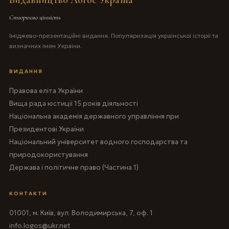
Видавництво Логос Україна
Створюємо цінність
Іміджево-презентаційні видання. Популяризація української історії та
визначних імен України.
ВИДАННЯ
Правова еліта України
Вища рада юстиції 15 років діяльності
Національна академія державного управління при
Президентові України
Національний університет водного господарства та
природокористування
Держава і політичне право (Частина 1)
КОНТАКТИ
01001, м. Київ, вул. Володимирська, 7, оф. 1
info.logos@ukr.net