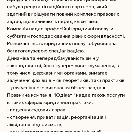
набула репутації надійного партнера, який
здатний вирішувати повний комплекс правових
задач, що виникають перед клієнтами.
Компанія надає професійні юридичні послуги
суб'єктам господарювання різних форм власності.
Різноманітність юридичних послуг обумовлена
багатогалузевою спеціалізацією.
Динаміка та непередбачуваність змін у
законодавстві, його суперечливе тлумачення, в
тому числі державними органами, вимагає
залучення фахівців – як теоретиків, так і практиків
– для успішного виконання бізнес-завдань.
Правнича компанія ''Юдікат'' надає також послуги
в таких сферах юридичної практики:
- ведення судових справ;
- створення, приватизація, реорганізація і
ліквідація підприємств;
- адміністративне регулювання і ліцензії;