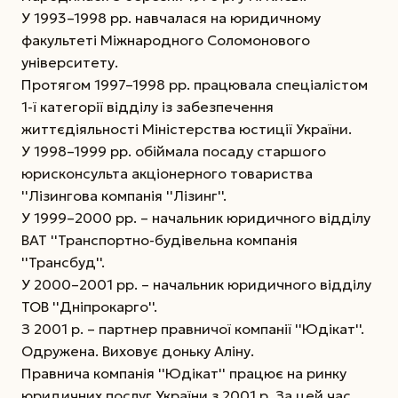
У 1993–1998 рр. навчалася на юридичному
факультеті Міжнародного Соломонового
університету.
Протягом 1997–1998 рр. працювала спеціалістом
1-ї категорії відділу із забезпечення
життєдіяльності Міністерства юстиції України.
У 1998–1999 рр. обіймала посаду старшого
юрисконсульта акціонерного товариства
''Лізингова компанія ''Лізинг''.
У 1999–2000 рр. – начальник юридичного відділу
ВАТ ''Транспортно-будівельна компанія
''Трансбуд''.
У 2000–2001 рр. – начальник юридичного відділу
ТОВ ''Дніпрокарго''.
З 2001 р. – партнер правничої компанії ''Юдікат''.
Одружена. Виховує доньку Аліну.
Правнича компанія ''Юдікат'' працює на ринку
юридичних послуг України з 2001 р. За цей час