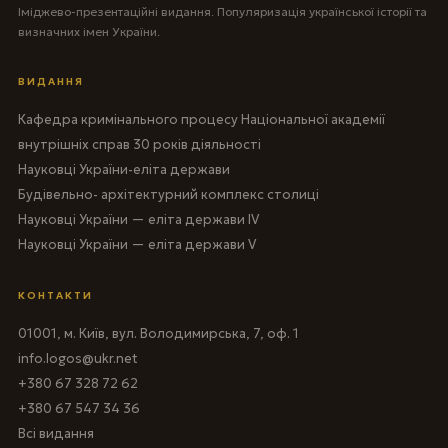
Іміджево-презентаційні видання. Популяризація української історії та
визначних імен України.
ВИДАННЯ
Кафедра кримінального процесу Національної академії
внутрішніх справ 30 років діяльності
Науковці України-еліта держави
Будівельно- архітектурний комплекс столиці
Науковці України — еліта держави IV
Науковці України — еліта держави V
КОНТАКТИ
01001, м. Київ, вул. Володимирська, 7, оф. 1
info.logos@ukr.net
+380 67 328 72 62
+380 67 547 34 36
Всі видання