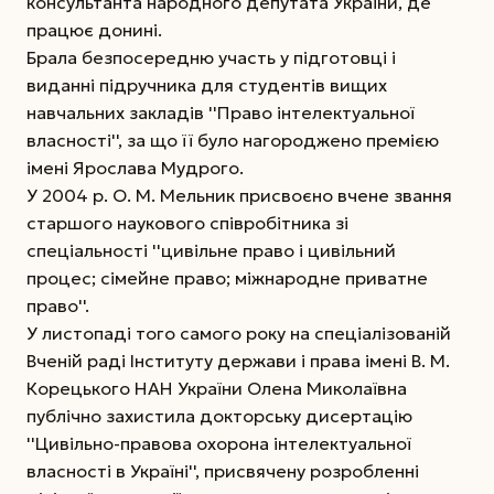
консультанта народного депутата України, де
працює донині.
Брала безпосередню участь у підготовці і
виданні підручника для студентів вищих
навчальних закладів ''Право інтелектуальної
власності'', за що її було нагороджено премією
імені Ярослава Мудрого.
У 2004 р. О. М. Мельник присвоєно вчене звання
старшого наукового співробітника зі
спеціальності ''цивільне право і цивільний
процес; сімейне право; міжнародне приватне
право''.
У листопаді того самого року на спеціалізованій
Вченій раді Інституту держави і права імені В. М.
Корецького НАН України Олена Миколаївна
публічно захистила докторську дисертацію
''Цивільно-правова охорона інтелектуальної
власності в Україні'', присвячену розробленні