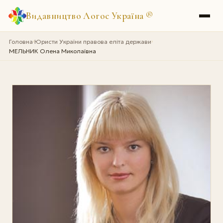
Видавництво Логос Україна
®
Головна
Юристи України правова еліта держави
›
›
МЕЛЬНИК Олена Миколаївна