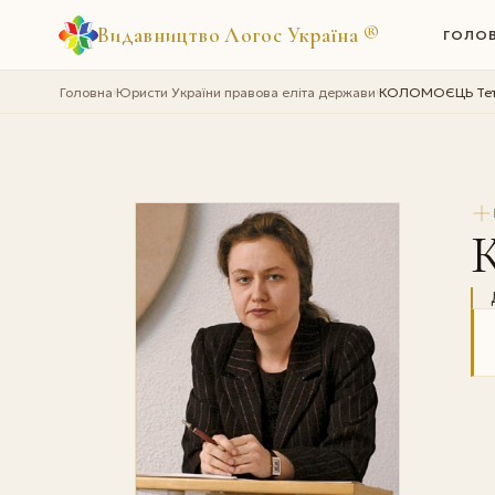
Видавництво Логос Україна
®
ГОЛО
Головна
Юристи України правова еліта держави
КОЛОМОЄЦЬ Тетя
›
›