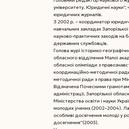
Головний редактор наукового жур
університету. Юридичні науки'',
юридичних журналів.
З 2002 р. – координатор юридичн
навчальних закладах Запорізької
науково-практичних заходів на б
державних службовців.
Голова журі історико-географічно
обласного відділення Малої акаде
обласної олімпіади з правознавс
координаційно-методичної ради 
методичної ради з права при Міні
Відзначена Почесними грамотами
адміністрації, Запорізької обласн
Міністерства освіти і науки Укра
молодих учених (2002–2004). Лау
особливі досягнення молоді у роз
досягнення''(2005).