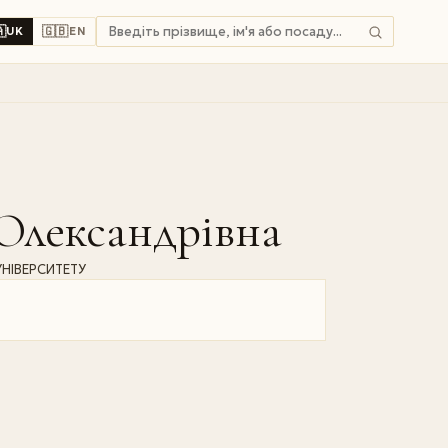

🇬🇧
UK
EN
лександрівна
НІВЕРСИТЕТУ