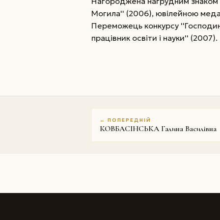
Нагороджена нагрудним знаком Мі
Могила'' (2006), ювілейною меда
Переможець конкурсу ''Господиня 
працівник освіти і науки'' (2007).
← ПОПЕРЕДНІЙ
КОВБАСІНСЬКА Галина Василівна