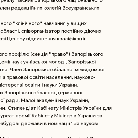
налу ''Вісник Запорізького національного
 член редакційних колегій Всеукраїнських
ого ''клінічного'' навчання у вищих
 області, співорганізатор постійно діючих
азі Центру підвищення кваліфікації
го профілю (секція ''право'') Запорізького
мії наук учнівської молоді, Запорізької
тва. Член Запорізької обласної міжвідомчої
з правової освіти населення, науково-
стерстві освіти і науки України.
 Запорізької обласної державної
ої ради, Малої академії наук України,
їни. Стипендіат Кабінету Міністрів України для
реат премії Кабінету Міністрів України за
будові держави в номінації ''За наукові