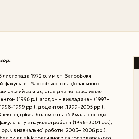
сор.
листопада 1972 р. у місті Запоріжжя.
й факультет Запорізького національного
авчальний заклад став для неї щасливою
ентом (1996 р.), згодом – викладачем (1997–
1998–1999 рр.), доцентом (1999–2005 рр.),
 Олександрівна Коломоєць обіймала посади
культету з наукової роботи (1996–2001 рр.),
рр.), з навчальної роботи (2005– 2006 рр.),
кафедри адміністративного та господарського