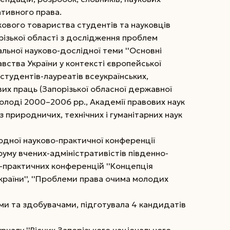
ативного права.
кового товариства студентів та науковців
різької області з дослідження проблем
альної науково-дослідної теми ''Основні
ства України у контексті європейської
м студентів-лауреатів всеукраїнських,
вих праць (Запорізької обласної державної
олоді 2000–2006 рр., Академії правових наук
з природничих, технічних і гуманітарних наук
дної науково-практичної конференції
Форуму вчених-адміністративістів південно-
во-практичних конференцій ''Концепція
раїни'', ''Проблеми права очима молодих
ми та здобувачами, підготувала 4 кандидатів