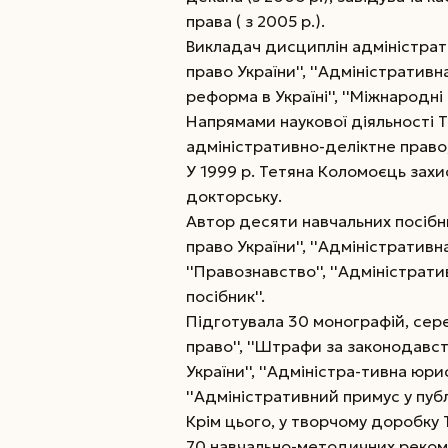
права ( з 2005 р.).
Викладач дисциплін адміністрат
право України'', ''Адміністративн
реформа в Україні'', ''Міжнарод
Напрямами наукової діяльності Т.
адміністративно-деліктне право,
У 1999 р. Тетяна Коломоєць захи
докторську.
Автор десяти навчальних посібни
право України'', ''Адміністратив
''Правознавство'', ''Адміністра
посібник''.
Підготувала 30 монографій, сере
право'', ''Штрафи за законодав
України'', ''Адміністра-тивна юрис
''Адміністративний примус у публі
Крім цього, у творчому доробку
70 навчально-методичних рекоме