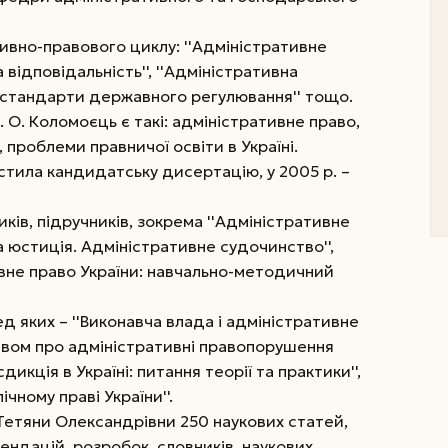
ивно-правового циклу: ''Адміністративне
а відповідальність'', ''Адміністративна
ні стандарти державного регулювання'' тощо.
 О. Коломоєць є такі: адміністративне право,
 проблеми правничої освіти в Україні.
стила кандидатську дисертацію, у 2005 р. –
ків, підручників, зокрема ''Адміністративне
на юстиція. Адміністративне судочинство'',
тивне право України: навчально-методичний
д яких – ''Виконавча влада і адміністративне
ством про адміністративні правопорушення
дикція в Україні: питання теорії та практики'',
чному праві України''.
 Тетяни Олександрівни 250 наукових статей,
ндацій, розробок, словників, наукових