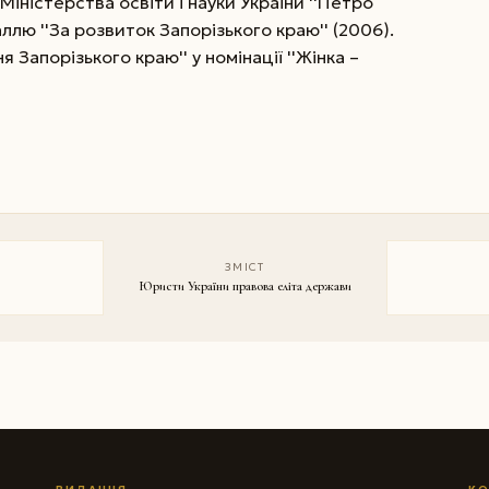
ністерства освіти і науки України ''Петро
ллю ''За розвиток Запорізького краю'' (2006).
Запорізького краю'' у номінації ''Жінка –
ЗМІСТ
Юристи України правова еліта держави