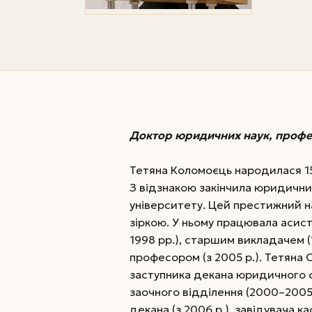
Доктор юридичних наук, профе
Тетяна Коломоєць народилася 15 
З відзнакою закінчила юридични
університету. Цей престижний н
зіркою. У ньому працювала асист
1998 рр.), старшим викладачем (
професором (з 2005 р.). Тетяна
заступника декана юридичного фа
заочного відділення (2000–2005 
декана (з 2006 р.), завідувача 