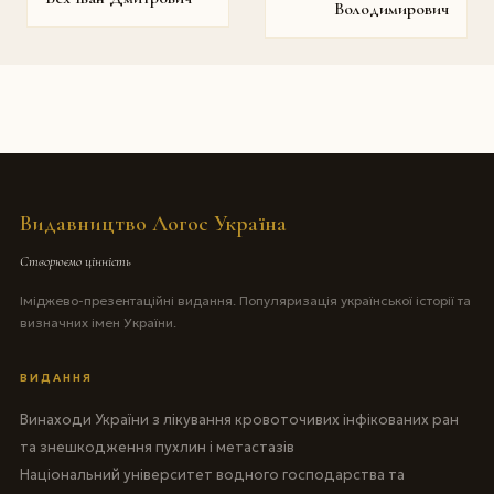
Володимирович
Видавництво Логос Україна
Створюємо цінність
Іміджево-презентаційні видання. Популяризація української історії та
визначних імен України.
ВИДАННЯ
Винаходи України з лікування кровоточивих інфікованих ран
та знешкодження пухлин і метастазів
Національний університет водного господарства та