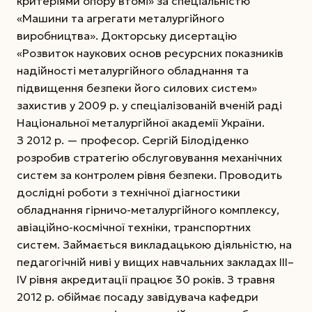
критеріями опору втомі» за спеціальністю
«Машини та агрегати металургійного
виробництва». Докторську дисертацію
«Розвиток наукових основ ресурсних показників
надійності металургійного обладнання та
підвищення безпеки його силових систем»
захистив у 2009 р. у спеціалізованій вченій раді
Національної металургійної академії України.
З 2012 р. — професор. Сергій Білодіденко
розробив стратегію обслуговування механічних
систем за контролем рівня безпеки. Проводить
дослідні роботи з технічної діагностики
обладнання гірничо-металургійного комплексу,
авіаційно-космічної техніки, транспортних
систем. Займається викладацькою діяльністю, на
педагогічній ниві у вищих навчальних закладах ІІІ–
ІV рівня акредитації працює 30 років. З травня
2012 р. обіймає посаду завідувача кафедри