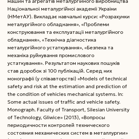
машин та агрегатів металургійного виробництва
Національної металургійної академії України
(НМетАУ). Викладає навчальні курси: «Розрахунки
металургійного обладнання», «Проблеми
конструювання та експлуатації металургійного
обладнання», «Технічна діагностика
металургійного устаткування», «Безпека та
механіка руйнування промислового
устаткування». Результатом наукових пошуків
став доробок зі 100 публікацій. Серед них
монографії (у співавторстві) «Models of technical
safety and risk at the estimation and prediction of
the condition of vehicles mechanical systems. In:
Some actual issues of traffic and vehicle safety.
Monograph. Faculty of Transport, Silesian University
of Technology, Gliwice» (2013), «Вопросы
периодичности контролей технического
состояния механических систем в металлургии»