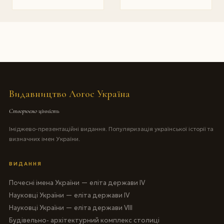
Видавництво Логос Україна
Створюємо цінність
Іміджево-презентаційні видання. Популяризація української історії та
визначних імен України.
ВИДАННЯ
Почесні імена України — еліта держави IV
Науковці України — еліта держави IV
Науковці України — еліта держави VIII
Будівельно- архітектурний комплекс столиці