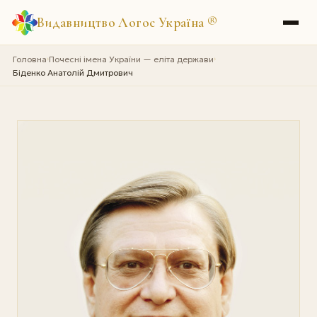
Видавництво Логос Україна
®
Головна
Почесні імена України — еліта держави
›
›
Біденко Анатолій Дмитрович