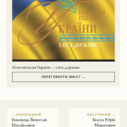
Почесні імена України — еліта держави
ПЕРЕГЛЯНУТИ ЗМІСТ →
← ПОПЕРЕДНІЙ
НАСТУПНИЙ →
Биковець Вячеслав
Білуха Юрій
Михайлович
Микитович