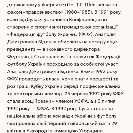
державному університеті ім. Т.Г. Шев-ченка за
фахом «правознавство» (1980–1985).
З 1991 року,
коли відбулася установча Конференція по
створенню спортивної громадської організації
«Федерація футболу України» (ФФУ), Анатолія
Дмитровича Біденка обирають на посаду віце-
президента — виконавчого директора
Федерації. Становлення та розвиток Федерації
футболу України проходило за особистої участі
Анатолія Дмитровича Біденка. Вже з 1992 року
ФФУ проводить власні чемпіонати першості та
розіграші Кубку України серед професіональних
та аматорських команд. 25 червня 1992 року ФФУ
стала асоційованим членом УЄФА, а з 3 липня
1992 року — ФІФА. В 1992 році була створена
національна збірна команди України з футболу,
яка провела свій перший товариський матч 29
квітня в Ужгороді з командою Угорщини.