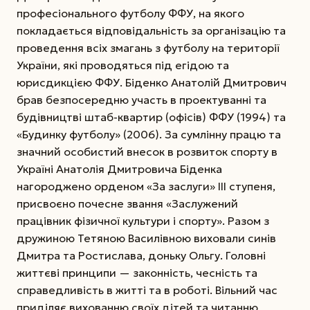
професіонального футболу ФФУ, на якого
покладається відповідальність за організацію та
проведення всіх змагань з футболу на території
України, які проводяться під егідою та
юрисдикцією ФФУ. Біденко Анатолій Дмитрович
брав безпосередню участь в проектуванні та
будівництві штаб-квартир (офісів) ФФУ (1994) та
«Будинку футболу» (2006). За сумлінну працю та
значний особистий внесок в розвиток спорту в
Україні Анатолія Дмитровича Біденка
нагороджено орденом «За заслуги» ІІІ ступеня,
присвоєно почесне звання «Заслужений
працівник фізичної культури і спорту». Разом з
дружиною Тетяною Василівною виховали синів
Дмитра та Ростислава, доньку Ольгу. Головні
життєві принципи — законність, чесність та
справедливість в житті та в роботі. Вільний час
приділяє вихованню своїх дітей та читанню