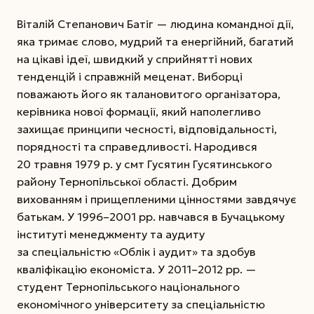
Віталій Степанович Батіг — людина командної дії,
яка тримає слово, мудрий та енергійний, багатий
на цікаві ідеї, швидкий у сприйнятті нових
тенденцій і справжній меценат. Виборці
поважають його як талановитого організатора,
керівника нової формації, який наполегливо
захищає принципи чесності, відповідальності,
порядності та справедливості. Народився
20 травня 1979 р. у смт Гусятин Гусятинського
району Тернопільської області. Добрим
вихованням і прищепленими цінностями завдячує
батькам. У 1996–2001 рр. навчався в Бучацькому
інституті менеджменту та аудиту
за спеціальністю «Облік і аудит» та здобув
кваліфікацію економіста. У 2011–2012 рр. —
студент Тернопільського національного
економічного університету за спеціальністю