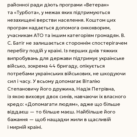
районної ради діють програми «Ветеран»
та «Турбота», у межах яких підтримуються
незахищені верстви населення. Коштом цих
програм надається допомога онкохворим,
учасникам АТО та іншим категоріям громадян. В.
С. Батіг не залишається стороннім спостерігачем
перебігу подій у країні. Із перших днів тяжких
випробувань для держави підтримує українське
військо, зокрема 44 бригаду, опікується
потребами українських військових, не шкодуючи
сил і часу. У всьому допомагає Віталію
Степановичу його дружина, Надія Петрівна,
із якою виховує двох синів, навчаючи їх власного
кредо: «Допомагати людям», адже що більше
віддаєш — то більше маєш. Найбільше його
бажання — щоб нащадки жили в щасливій
і мирній країні.