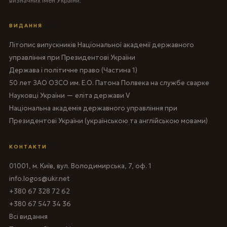
визначних імен України.
ВИДАННЯ
Літопис випускників Національної академії державного
управління при Президентові України
Держава і політичне право (Частина 1)
50 лет ЗАО ОЗСО им. Е.О. Патона Полвека на службе сварке
Науковці України — еліта держави V
Національна академія державного управління при
Президентові України (українською та англійською мовами)
КОНТАКТИ
01001, м. Київ, вул. Володимирська, 7, оф. 1
info.logos@ukr.net
+380 67 328 72 62
+380 67 547 34 36
Всі видання