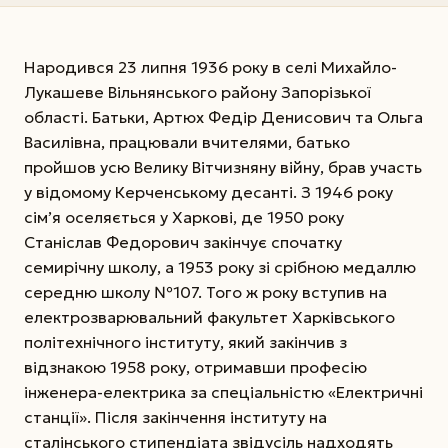
Народився 23 липня 1936 року в селі Михайло-
Лукашеве Вільнянського району Запорізької
області. Батьки, Артюх Федір Денисович та Ольга
Василівна, працювали вчителями, батько
пройшов усю Велику Вітчизняну війну, брав участь
у відомому Керченському десанті. З 1946 року
сім’я оселяється у Харкові, де 1950 року
Станіслав Федорович закінчує спочатку
семирічну школу, а 1953 року зі срібною медаллю
середню школу №107. Того ж року вступив на
електрозварювальний факультет Харківського
політехнічного інституту, який закінчив з
відзнакою 1958 року, отримавши професію
інженера-електрика за спеціальністю «Електричні
станції». Після закінчення інституту на
сталінського стипендіата звідусіль надходять