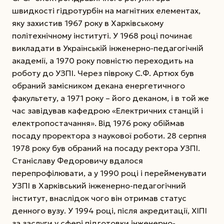
швидкості гідротурбін на магнітних елементах,
яку захистив 1967 року в Харківському
політехнічному інституті.
У 1968 році починає
викладати в Українській інженерно-педагогічній
академії, а 1970 року повністю переходить на
роботу до УЗПІ. Через півроку С.Ф. Артюх був
обраний замісником декана енергетичного
факультету, а 1971 року – його деканом, і в той же
час завідував кафедрою «Електричних станцій і
електропостачання». Від 1976 року обіймав
посаду проректора з наукової роботи. 28 серпня
1978 року був обраний на посаду ректора УЗПІ.
Станіславу Федоровичу вдалося
перепрофілювати, а у 1990 році і перейменувати
УЗПІ в Харківський інженерно-педагогічний
інститут, внаслідок чого він отримав статус
денного вузу. У 1994 році, після акредитації, ХІПІ
за заслуги у сфері підготовки інженерно-