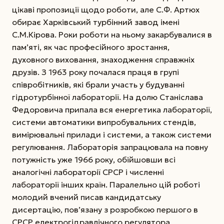
цікаві пропозиції щодо роботи, але С.Ф. Артюх
обирає Харківський турбінний завод імені
С.М.Кірова. Роки роботи на ньому закарбувалися в
пам’яті, як час професійного зростання,
духовного виховання, знаходження справжніх
друзів. З 1963 року почалася праця в групі
співробітників, які брали участь у будуванні
гідротурбінної лабораторії. На долю Станіслава
Федоровича припала вся енергетика лабораторії,
системи автоматики випробувальних стендів,
вимірювальні прилади і системи, а також системи
регулювання. Лабораторія запрацювала на повну
потужність уже 1966 року, обійшовши всі
аналогічні лабораторії СРСР і численні
лабораторії інших країн. Паралельно цій роботі
молодий вчений писав кандидатську
дисертацію, пов’язану з розробкою першого в
СРСР електрогідравлічного регулятора