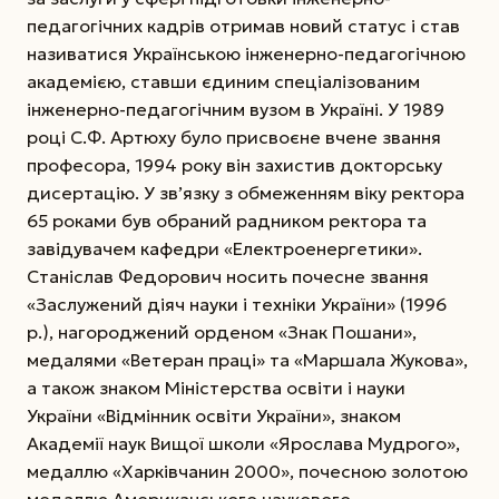
педагогічних кадрів отримав новий статус і став
називатися Українською інженерно-педагогічною
академією, ставши єдиним спеціалізованим
інженерно-педагогічним вузом в Україні. У 1989
році С.Ф. Артюху було присвоєне вчене звання
професора, 1994 року він захистив докторську
дисертацію. У зв’язку з обмеженням віку ректора
65 роками був обраний радником ректора та
завідувачем кафедри «Електроенергетики».
Станіслав Федорович носить почесне звання
«Заслужений діяч науки і техніки України» (1996
р.), нагороджений орденом «Знак Пошани»,
медалями «Ветеран праці» та «Маршала Жукова»,
а також знаком Міністерства освіти і науки
України «Відмінник освіти України», знаком
Академії наук Вищої школи «Ярослава Мудрого»,
медаллю «Харківчанин 2000», почесною золотою
медаллю Американського наукового