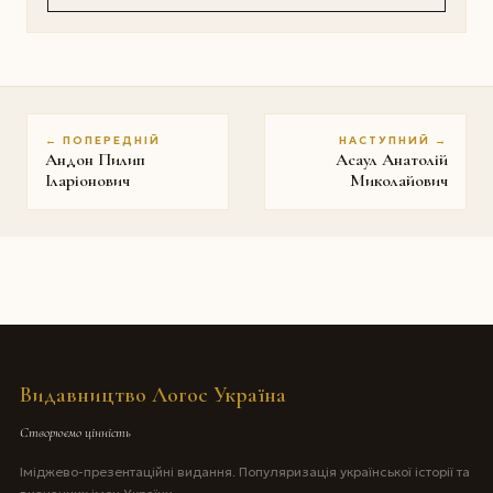
← ПОПЕРЕДНІЙ
НАСТУПНИЙ →
Андон Пилип
Асаул Анатолій
Iларіонович
Миколайович
Видавництво Логос Україна
Створюємо цінність
Іміджево-презентаційні видання. Популяризація української історії та