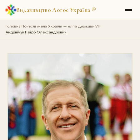
Видавництво Логос Україна
®
Головна
Почесні імена України — еліта держави VII
›
›
Андрійчук Петро Олександрович