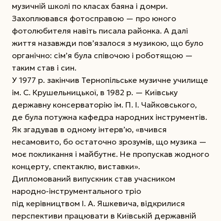
музичній школі по класах баяна і домри.
Захоплювався фотосправою — про юного
фотолюбителя навіть писала районка. А далі
життя назавжди пов’язалося з музикою, що було
органічно: сім’я була співочою і роботящою —
таким став і син.
У 1977 р. закінчив Тернопільське музичне училище
ім. С. Крушельницької, в 1982 р. — Київську
державну консерваторію ім. П. І. Чайковського,
де була потужна кафедра народних інструментів.
Як згадував в одному інтерв’ю, «вчився
несамовито, бо остаточно зрозумів, що музика —
моє покликання і майбутнє. Не пропускав жодного
концерту, спектаклю, виставки».
Дипломований випускник став учасником
народно-інструментального тріо
під керівництвом І. А. Яшкевича, відкрилися
перспективи працювати в Київській державній