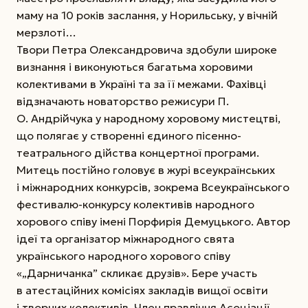
маму на 10 років заслання, у Норильську, у вічній
мерзлоті…
Твори Петра Олександровича здобули широке
визнання і виконуються багатьма хоровими
колективами в Україні та за її межами. Фахівці
відзначають новаторство режисури П.
О. Андрійчука у народному хоровому мистецтві,
що полягає у створенні єдиного пісенно-
театрального дійства концертної програми.
Митець постійно головує в журі всеукраїнських
і міжнародних конкурсів, зокрема Всеукраїнського
фестивалю-конкурсу колективів народного
хорового співу імені Порфирія Демуцького. Автор
ідеї та організатор міжнародного свята
українського народного хорового співу
«„Дарничанка” скликає друзів». Бере участь
в атестаційних комісіях закладів вищої освіти
і творчих колективів. Член правління Асоціації