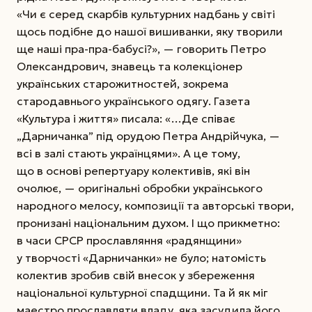
«Чи є серед скарбів культурних надбань у світі
щось подібне до нашої вишиванки, яку творили
ще наші пра-пра-бабусі?», — говорить Петро
Олександрович, знавець та колекціонер
українських старожитностей, зокрема
стародавнього українського одягу. Газета
«Культура і життя» писала: «…Де співає
„Дарничанка” під орудою Петра Андрійчука, —
всі в залі стають українцями». А це тому,
що в основі репертуару колективів, які він
очолює, — оригінальні обробки українського
народного мелосу, композиції та авторські твори,
пронизані національним духом. І що прикметно:
в часи СРСР прославляння «радянщини»
у творчості «Дарничанки» не було; натомість
колектив зробив свій внесок у збереження
національної культурної спадщини. Та й як міг
маестро прославляти владу, яка засудила його