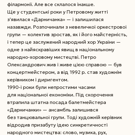
філармонії. Але все склалося інакше.
Ще у студентські роки у Петровому житті
з’явилася «Дарничанка» — і залишилася
назавжди. Розпочинали з невеличкої оркестрової
групи — колектив зростав, як і його майстерність,
і тепер це заслужений народний хор України —
одне з найяскравіших явищ в національному
народно-хоровому мистецтві. Петро
Олександрович жив і живе цією справою — був
концертмейстером, а від 1992 р. став художнім
керівником і диригентом.
1990-і роки були непростими часами
для національної економіки. Під скорочення
втрапила штатна посада балетмейстера
«Дарничанки» — ансамбль залишився
без танцювальної групи. Тоді художній керівник
відродив призабуту ідею синкретичності
народного мистецтва: слово, музика, рух,