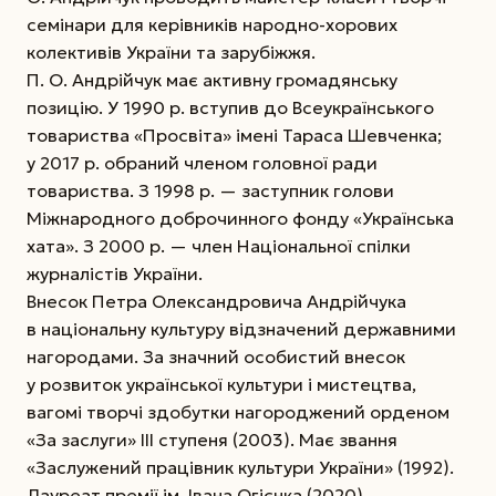
семінари для керівників народно-хорових
колективів України та зарубіжжя.
П. О. Андрійчук має активну громадянську
позицію. У 1990 р. вступив до Всеукраїнського
товариства «Просвіта» імені Тараса Шевченка;
у 2017 р. обраний членом головної ради
товариства. З 1998 р. — заступник голови
Міжнародного доброчинного фонду «Українська
хата». З 2000 р. — член Національної спілки
журналістів України.
Внесок Петра Олександровича Андрійчука
в національну культуру відзначений державними
нагородами. За значний особистий внесок
у розвиток української культури і мистецтва,
вагомі творчі здобутки нагороджений орденом
«За заслуги» ІІІ ступеня (2003). Має звання
«Заслужений працівник культури України» (1992).
Лауреат премії ім. Івана Огієнка (2020)