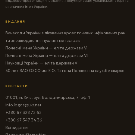
Іміджево-презентаційні видання. Популяризація української історії та
визначних імен України.
ВИДАННЯ
Винаходи України з лікування кровоточивих інфікованих ран
та знешкодження пухлин і метастазів
Почесні імена України — еліта держави VI
Почесні імена України — еліта держави VII
Науковці України — еліта держави V
50 лет ЗАО ОЗСО им. Е.О. Патона Полвека на службе сварке
КОНТАКТИ
01001, м. Київ, вул. Володимирська, 7, оф. 1
info.logos@ukr.net
+380 67 328 72 62
+380 67 547 34 36
Всі видання