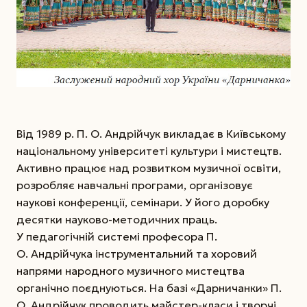
Від 1989 р. П. О. Андрійчук викладає в Київському
національному університеті культури і мистецтв.
Активно працює над розвитком музичної освіти,
розробляє навчальні програми, організовує
наукові конференції, семінари. У його доробку
десятки науково-методичних праць.
У педагогічній системі професора П.
О. Андрійчука інструментальний та хоровий
напрями народного музичного мистецтва
органічно поєднуються. На базі «Дарничанки» П.
О. Андрійчук проводить майстер-класи і творчі