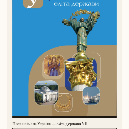
Почесні імена України — еліта держави VII