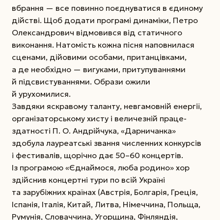
вбрання — все повинно поєднуватися в єдиному
дійстві. Щоб додати програмі динаміки, Петро
Олександрович відмовився від статичного
виконання. Натомість кожна пісня наповнилася
сценами, дійовими особами, пританцівками,
а де необхідно — вигуками, притупуваннями
й підсвистуваннями. Образи ожили
й урухомилися.
Завдяки яскравому таланту, невгамовній енергії,
організаторському хисту і величезній праце­
здатності П. О. Андрійчука, «Дарничанка»
здобула лауреатські звання численних конкурсів
і фестивалів, щорічно дає 50–60 концертів.
Із програмою «Єднаймося, люба родино» хор
здійснив концертні тури по всій Україні
та зарубіжних країнах (Австрія, Болгарія, Греція,
Іспанія, Італія, Китай, Литва, Німеччина, Польща,
Румунія, Словаччина, Угорщина, Фінляндія,