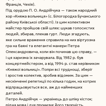
Франція, Чехія).
Під орудою П. О. Андрійчука — також народний
хор «Княжа вольниця» (с. Білогородка Бучанського
району Київської області). Із цим колективом
майстер пройшов свій шлях: шукав голосистих
людей, збирав, плекав гурт. Люди згадують,
яке сильне враження справила на них віртуозна
гра на баяні та елегантні манери Петра
Олександровича, коли він починав цю справу, —
і ця харизма їх зачарувала. Від 1982 р. був
концертмейстером, а від 1994 р. став керівником
«Княжої вольниці». Попри всі труднощі, зберіг
і зростив колектив, зробив відомим. За цим —
нескінченні репетиції по кілька годин, на котрих
відпрацьовується все, аж до найменших
деталей.
Петро Андрійчук — українець до шпіку кісток;
рідна мова і дух пронизує його творчість.