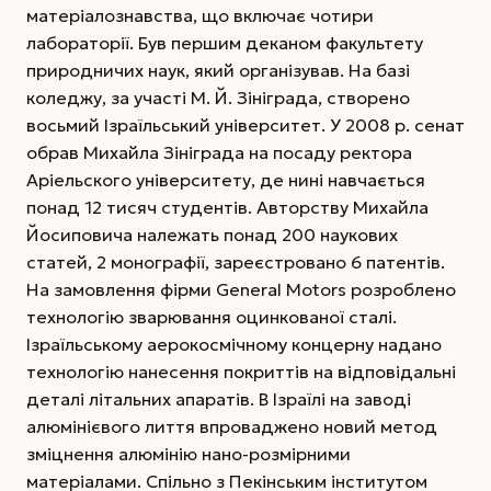
матеріалознавства, що включає чотири
лабораторії. Був першим деканом факультету
природничих наук, який організував. На базі
коледжу, за участі М. Й. Зініграда, створено
восьмий Ізраїльський університет. У 2008 р. сенат
обрав Михайла Зініграда на посаду ректора
Аріель­ского університету, де нині навчається
понад 12 тисяч студентів. Авторству Михайла
Йосиповича належать понад 200 наукових
статей, 2 монографії, зареєстровано 6 патентів.
На замовлення фірми General Motors розроблено
технологію зварювання оцинкованої сталі.
Ізраїльському аерокосмічному концерну надано
технологію нанесення покриттів на відповідальні
деталі літальних апаратів. В Ізраїлі на заводі
алюмінієвого лиття впроваджено новий метод
зміцнення алюмінію нано-розмірними
матеріалами. Спільно з Пекінським інститутом