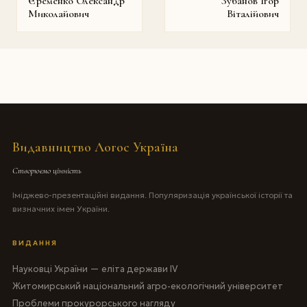
Єременко Олександр
Зубанов Ігор
Миколайович
Віталійович
Видавництво Логос Україна
Створюємо цінність
Іміджево-презентаційні видання. Популяризація української історії та
визначних імен України.
ВИДАННЯ
Науковці України — еліта держави IV
Житомирський національний агро-екологічний університет
Проблеми прокурорського нагляду