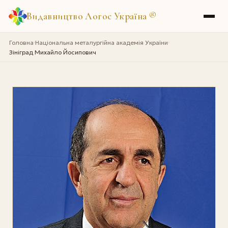
Видавництво Логос Україна
®
Головна
Національна металургійна академія України
›
›
Зініград Михайло Йосипович