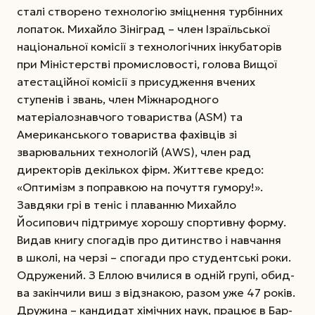
сталі створено технологію зміцнення турбінних
лопаток. Михайло Зініград – член Ізраїльської
національної комісії з технологічних інкубаторів
при Міністерстві промисловості, голова Вищої
атестаційної комісії з присудження вчених
ступенів і звань, член Міжнародного
матеріалознавчого товариства (ASM) та
Американського товариства фахівців зі
зварювальних технологій (AWS), член рад
директорів декількох фірм. Життєве кредо:
«Оптимізм з поправкою на почуття гумору!».
Завдяки грі в теніс і плаванню Михайло
Йосипович підтримує хорошу спортивну форму.
Видав книгу спогадів про дитинство і навчання
в школі, на черзі – спогади про студентські роки.
Одружений. З Еллою вчилися в одній групі, обид­
ва закінчили виш з відзнакою, разом уже 47 років.
Дружина – кандидат хімічних наук, працює в Бар-