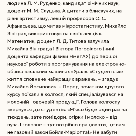
людина Л. М. Руденко, кандидат хімічних наук,
доцент М. М. Слуцька. А цитати з блискучих, на
рівні артистизму, лекцій професора О. С.
Афанасьєва, що читав мікростатистику, Михайло
Зініград використовує на своїх лекціях.
Математик, доцент Л. Д. Титова залучила
Михайла Зініграда і Вік­тора Погорілого (нині
доцента кафедри фізики НметАУ) до першої
наукової роботи з програмування на електронно-
обчислювальних машинах «Урал». «Студентське
життя сповнене найкращих вражень, – згадує
Михайло Йосипович. – Перед початком другого
курсу поїхали в колгосп, який спеціалізувався на
молочній і овочевій продукції. Голова колгоспу
звернувся до студентів: «М’ясо буде один раз на
тиждень, зате помідори, огірки і молоко – від
пуза. І головне – тут потрібно працювати, це вам
не газовий закон Бойля-Маріотта!» Не забути