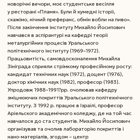
новорічні вечори, моє студентське весілля
у ресторані «Пламя». Були й кумедні історії,
скажімо, нічний преферанс, обмін вобли на пиво».
Після закінчення інституту Михайло Йосипович
навчався в аспірантурі на кафедрі теорії
металургійних процесів Уральського
політехнічного інституту (1969–1972).
Працьовитість, самовдосконалення Михайла
Зініграда сприяли стрімкому професійному росту:
кандидат технічних наук (1972), доцент (1976),
доктор хімічних наук (1982), професор (1983).
Упродовж 1988–1991?рр. очолював кафедру
зміцнюючих покриттів Уральського політехнічного
інституту.
З 1992 р. працює в Ізраїлі, професор
Аріельского академічного коледжу, де на той час
навчалося до ста студентів. Михайло Йосипович
організував та очолив лабораторію покриттів і
нано-матеріалів, згодом – центр