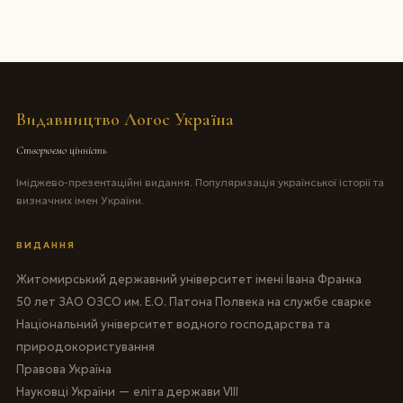
Видавництво Логос Україна
Створюємо цінність
Іміджево-презентаційні видання. Популяризація української історії та
визначних імен України.
ВИДАННЯ
Житомирський державний університет імені Івана Франка
50 лет ЗАО ОЗСО им. Е.О. Патона Полвека на службе сварке
Національний університет водного господарства та
природокористування
Правова Україна
Науковці України — еліта держави VIII