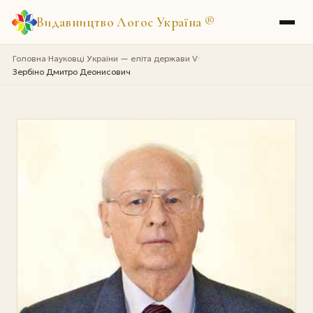
Видавництво Логос Україна
®
Головна
Науковці України — еліта держави V
›
›
Зербіно Дмитро Деонисович