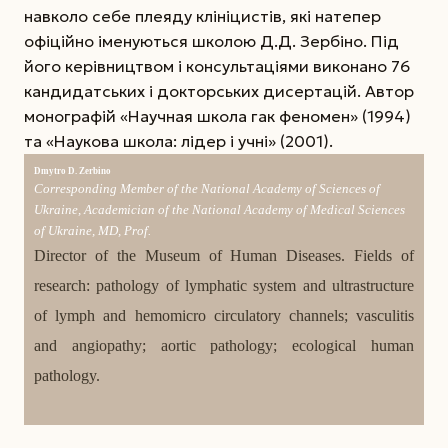
навколо себе плеяду клініцистів, які натепер
офіційно іменуються школою Д.Д. Зербіно. Під
його керівництвом і консультаціями виконано 76
кандидатських і докторських дисертацій. Автор
монографій «Научная школа гак феномен» (1994)
та «Наукова школа: лідер і учні» (2001).
Dmytro D. Zerbino
Corresponding Member of the National Academy of Sciences of
Ukraine, Academician of the National Academy of Medical Sciences
of Ukraine, MD, Prof.
Director of the Museum of Human Diseases. Fields of
research: pathology of lymphatic system and ultrastructure
of lymph and hemomicro circulatory channels; vasculitis
and angiopathy; aortic pathology; ecological human
pathology.