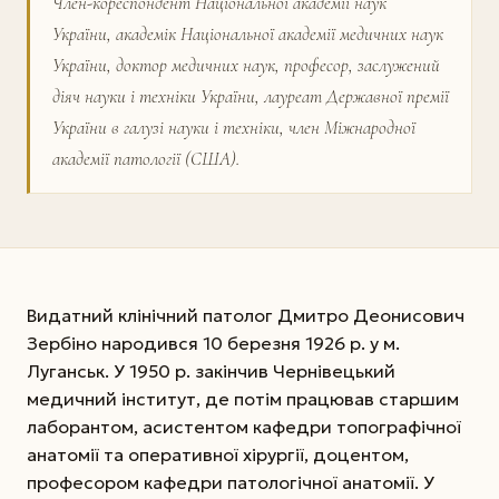
Член-кореспондент Національної академії наук
України, академік Національної академії медичних наук
України, доктор медичних наук, професор, заслужений
діяч науки і техніки України, лауреат Державної премії
України в галузі науки і техніки, член Міжнародної
академії патології (США).
Видатний клінічний патолог Дмитро Деонисович
Зербіно народився 10 березня 1926 р. у м.
Луганськ. У 1950 р. закінчив Чернівецький
медичний інститут, де потім працював старшим
лаборантом, асистентом кафедри топографічної
анатомії та оперативної хірургії, доцентом,
професором кафедри патологічної анатомії. У