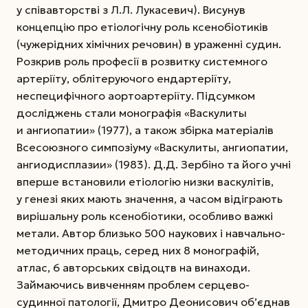
у співавторстві з Л.Л. Лукасевич). Висунув
концепцію про етіологічну роль ксенобіотиків
(чужерідних хімічних речовин) в ураженні судин.
Розкрив роль професії в розвитку системного
артеріїту, облітеруючого ендартеріїту,
неспецифічного аортоартеріїту. Підсумком
досліджень стали монографія «Васкулиты
и ангиопатии» (1977), а також збірка матеріалів
Всесоюзного симпозіуму «Васкулиты, ангиопатии,
ангиодисплазии» (1983). Д.Д. Зербіно та його учні
вперше встановили етіологію низки васкулітів,
у генезі яких мають значення, а часом відіграють
вирішальну роль ксенобіотики, особливо важкі
метали. Автор близько 500 наукових і навчально-
методичних праць, серед них 8 монографій,
атлас, 6 авторських свідоцтв на винаходи.
Займаючись вивченням проблем серцево-
судинної патології, Дмитро Деонисович об’єднав