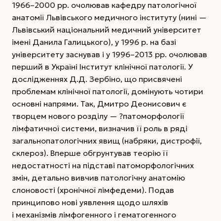
1966–2000 рр. очолював кафедру патологічної
анатомії Львівського медичного інституту (нині —
Львівський національний медичний університет
імені Данила Галицького), у 1996 р. на базі
університету заснував і у 1996–2013 рр. очолював
перший в Україні Інститут клінічної патології.
У
дослідженнях Д.Д. Зербіно, що присвячені
проблемам клінічної патології, домінують чотири
основні напрями. Так, Дмитро Деонисович є
творцем нового розділу — ?патоморфології
лімфатичної системи, визначив її роль в ряді
загальнопатологічних явищ (набряки, дистрофії,
склероз). Вперше обгрунтував теорію її
недостатності на підставі патоморфологічних
змін, детально вивчив патологічну анатомію
слоновості (хронічної лімфедеми). Подав
принципово нові уявлення щодо шляхів
і механізмів лімфогенного і гематогенного