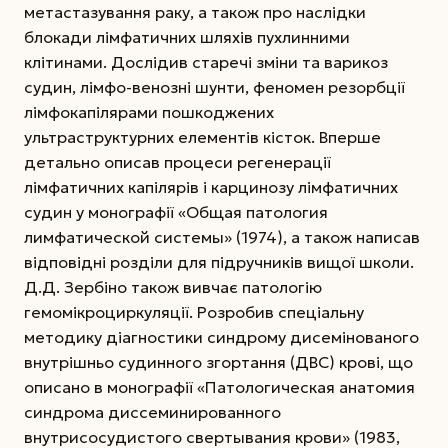
метастазування раку, а також про наслідки
блокади лімфатичних шляхів пухлинними
клітинами. Дослідив старечі зміни та варикоз
судин, лімфо-венозні шунти, феномен резорбції
лімфокапілярами пошкоджених
ультраструктурних елементів кісток. Вперше
детально описав процеси регенерації
лімфатичних капілярів і карцинозу лімфатичних
судин у монографії «Общая патология
лимфатической системы» (1974), а також написав
відповідні розділи для підручників вищої школи.
Д.Д. Зербіно також вивчає патологію
гемомікроциркуляції. Розробив спеціальну
методику діагностики синдрому дисемінованого
внутрішньо судинного згортання (ДВС) крові, що
описано в монографії «Патологическая анатомия
синдрома диссеминированного
внутрисосудистого свертывания крови» (1983,