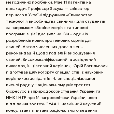
методичних посібники. Має 11 патентів на
винаходи. Професор Засуха — співавтор
першого в Україні підручника «Свинарство і
технологія виробництва свинини» для студентів
за напрямком «Зооінженерія» та типової
програми з цієї дисципліни. Він – один із
розробників нових протеїнових кормів для
свиней. Автор численних досліджень і
рекомендацій щодо годівлі й вирощування
свиней. Висококваліфікований, досвідчений
викладач, ініціативний керівник, Юрій Васильович
підготував цілу когорту спеціалістів, є науковим
керівником аспірантів. Член спеціалізованої
вченої ради у Національному університеті
біоресурсів і природокористування України та
НМК і НТР при Мінагрополітики України, член
відділення зоотехнії УААН, незмінний науковий
консультант з питань раціонального ведення