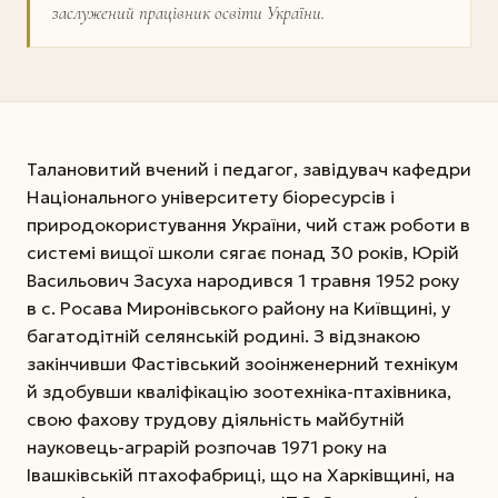
заслужений працівник освіти України.
Талановитий вчений і педагог, завідувач кафедри
Національного університету біоресурсів і
природокористування України, чий стаж роботи в
системі вищої школи сягає понад 30 років, Юрій
Васильович Засуха народився 1 травня 1952 року
в с. Росава Миронівського району на Київщині, у
багатодітній селянській родині. З відзнакою
закінчивши Фастівський зооінженерний технікум
й здобувши кваліфікацію зоотехніка-птахівника,
свою фахову трудову діяльність майбутній
науковець-аграрій розпочав 1971 року на
Івашківській птахофабриці, що на Харківщині, на