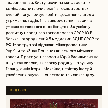
тваринництва. Виступаючи на конференціях,
семінарах, читаючи лекції в господарствах,
вчений популяризує новітні досягнення щодо
утримання, годівлі та використання тварин в
умовах потокового виробництва. За успіхи у
розвитку народного господарства СРСР Ю.В.
Засуха нагороджений 5 медалями ВДНГ СРСР та
РФ. Має трудові відзнаки Мінагрополітики
України та «Знак Пошани» київського міського
голови. Проте усі нагороди Юрій Васильович не
цінує так високо, як власну родину – дружину
Галину, синів Ігоря і Михайла, невістку Інесу й
улюблених онучок – Анастасію та Олександру.
ВИДАННЯ