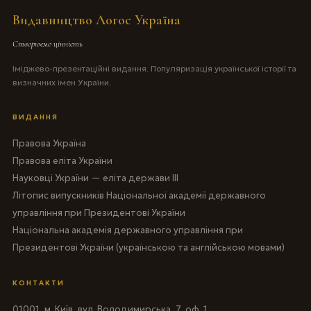
Видавництво Логос Україна
Створюємо цінність
Іміджево-презентаційні видання. Популяризація української історії та
визначних імен України.
ВИДАННЯ
Правова Україна
Правова еліта України
Науковці України — еліта держави III
Літопис випускників Національної академії державного
управління при Президентові України
Національна академія державного управління при
Президентові України (українською та англійською мовами)
КОНТАКТИ
01001, м. Київ, вул. Володимирська, 7, оф. 1