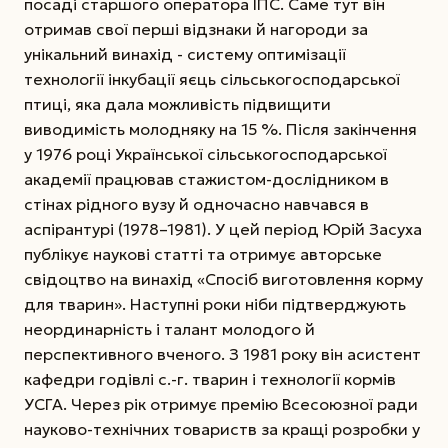
посаді старшого оператора ІПС. Саме тут він
отримав свої перші відзнаки й нагороди за
унікальний винахід - систему оптимізації
технології інкубації яєць сільськогосподарської
птиці, яка дала можливість підвищити
виводимість молодняку на 15 %. Після закінчення
у 1976 році Української сільськогосподарської
академії працював ста­жистом-дослідником в
стінах рідного вузу й одночасно навчався в
аспірантурі (1978–1981).
У цей період Юрій Засуха
публікує наукові статті та отримує авторське
свідоцтво на винахід «Спосіб виготовлення корму
для тварин». Наступні роки ніби підтверджують
неординарність і талант молодого й
перспективного вченого. З 1981 року він асистент
кафедри годівлі с.-г. тварин і технології кормів
УСГА. Через рік отримує премію Всесоюзної ради
науково-технічних товариств за кращі розробки у