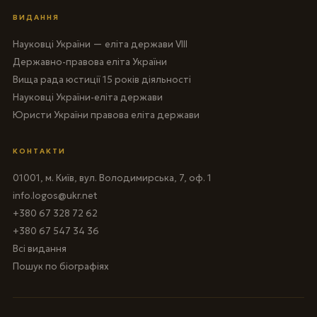
ВИДАННЯ
Науковці України — еліта держави VIII
Державно-правова еліта України
Вища рада юстиції 15 років діяльності
Науковці України-еліта держави
Юристи України правова еліта держави
КОНТАКТИ
01001, м. Київ, вул. Володимирська, 7, оф. 1
info.logos@ukr.net
+380 67 328 72 62
+380 67 547 34 36
Всі видання
Пошук по біографіях