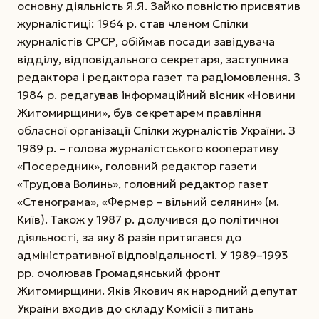
основну діяльність Я.Я. Зайко повністю присвятив
журналістиці: 1964 р. став членом Спілки
журналістів СРСР, обіймав посади завідувача
відділу, відповідального секретаря, заступника
редактора і редактора газет та радіомовлення.
З
1984 р. редагував інформаційний вісник «Новини
Житомирщини», був секретарем правління
обласної організації Спілки журналістів України. З
1989 р. – голова журналістського кооперативу
«Посередник», головний редактор газети
«Трудова Волинь», головний редактор газет
«Стенограма», «Фермер – вільний селянин» (м.
Київ). Також у 1987 р. долучився до політичної
діяльності, за яку 8 разів притягався до
адміністративної відповідальності. У 1989–1993
рр. очолював Громадянський фронт
Житомирщини. Яків Якович як народний депутат
України входив до складу Комісії з питань