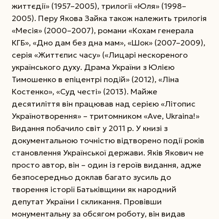
життєдії» (1957–2005), трилогії «Юля» (1998–
2005). Перу Якова Зайка також належить трилогія
«Месія» (2000–2007), романи «Кохам генерала
КГБ», «Дно дам без дна мам», «Шок» (2007–2009),
серія «Життєпис часу» («Лицарі нескореного
українського духу. Драма України з Юлією
Тимошенко в епіцентрі подій» (2012), «Ліна
Костенко», «Суд честі» (2013). Майже
десятиліття він працював над серією «Літопис
Українотворення» – тритомником «Ave, Ukraina!»
Видання побачило світ у 2011 р. У книзі з
документальною точністю відтворено події років
становлення Української держави. Яків Якович не
просто автор, він – один із героїв видання, адже
безпосередньо доклав багато зусиль до
творення історії Батьківщини як народний
депутат України І скликання. Провівши
монументальну за обсягом роботу, він видав