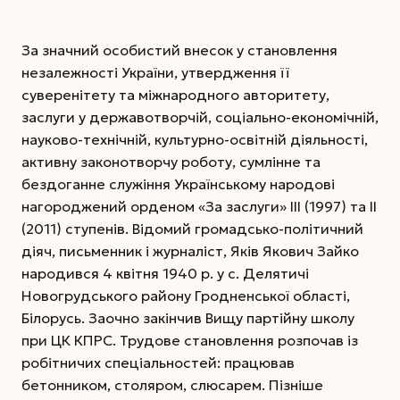
За значний особистий внесок у становлення
незалежності України, утвердження її
суверенітету та міжнародного авторитету,
заслуги у державотворчій, соціально-економічній,
науково-технічній, культурно-освітній діяльності,
активну законотворчу роботу, сумлінне та
бездоганне служіння Українському народові
нагороджений орденом «За заслуги» ІІІ (1997) та ІІ
(2011) ступенів. Відомий громадсько-політичний
діяч, письменник і журналіст, Яків Якович Зайко
народився 4 квітня 1940 р. у с. Делятичі
Новогрудського району Гродненської області,
Білорусь. Заочно закінчив Вищу партійну школу
при ЦК КПРС. Трудове становлення розпочав із
робітничих спеціальностей: працював
бетонником, столяром, слюсарем. Пізніше