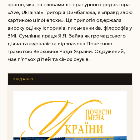
працю, яка, за словами літературного редактора
«Ave, Ukraina!» Григорія Цимбалюка, є «правдивою
картиною цілої епохи». Ця трилогія одержала
високу оцінку істориків, письменників, філософів у
ЗМІ. Сумлінна праця Я.Я. Зайка як громадського
діяча та журналіста відзначена Почесною
грамотою Верховної Ради України. Одружений,
має п’ятьох дітей та сімох онуків.
ВИДАННЯ