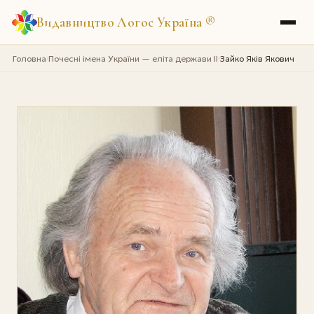
Видавництво Логос Україна
®
Головна
Почесні імена України — еліта держави II
Зайко Яків Якович
›
›