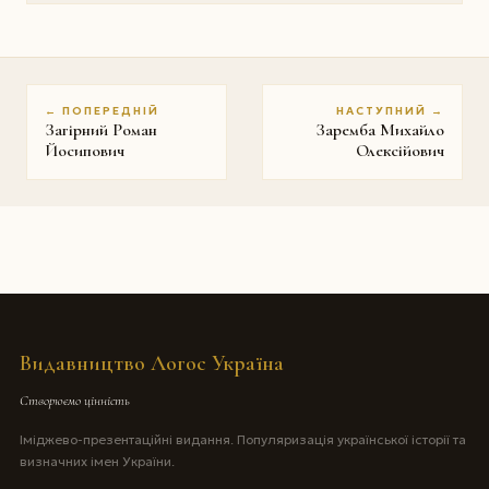
← ПОПЕРЕДНІЙ
НАСТУПНИЙ →
Загірний Роман
Заремба Михайло
Йосипович
Олексійович
Видавництво Логос Україна
Створюємо цінність
Іміджево-презентаційні видання. Популяризація української історії та
визначних імен України.