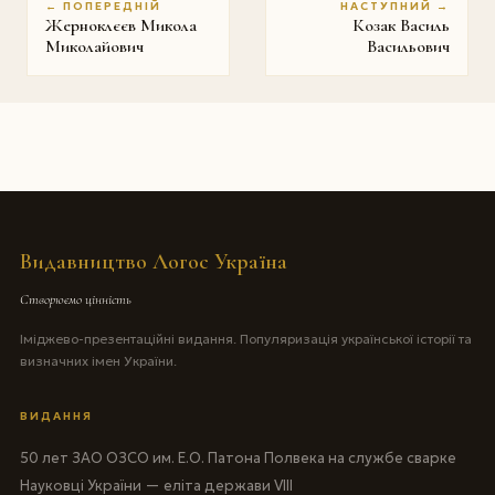
← ПОПЕРЕДНІЙ
НАСТУПНИЙ →
Жерноклєєв Микола
Козак Василь
Миколайович
Васильович
Видавництво Логос Україна
Створюємо цінність
Іміджево-презентаційні видання. Популяризація української історії та
визначних імен України.
ВИДАННЯ
50 лет ЗАО ОЗСО им. Е.О. Патона Полвека на службе сварке
Науковці України — еліта держави VIII