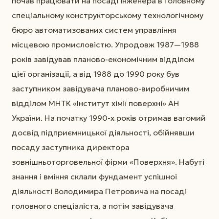
почав працювати на посаді інженера в Головному
спеціальному конструкторському технологічному
бюро автоматизованих систем управління
місцевою промисловістю. Упродовж 1987—1988
років завідував планово-економічним відділом
цієї організації, а від 1988 до 1990 року був
заступником завідувача планово-виробничим
відділом МНТК «Інститут хімії поверхні» АН
України. На початку 1990-х років отримав вагомий
досвід підприємницької діяльності, обійнявши
посаду заступника директора
зовнішньоторговельної фірми «Поверхня». Набуті
знання і вміння склали фундамент успішної
діяльності Володимира Петровича на посаді
головного спеціаліста, а потім завідувача