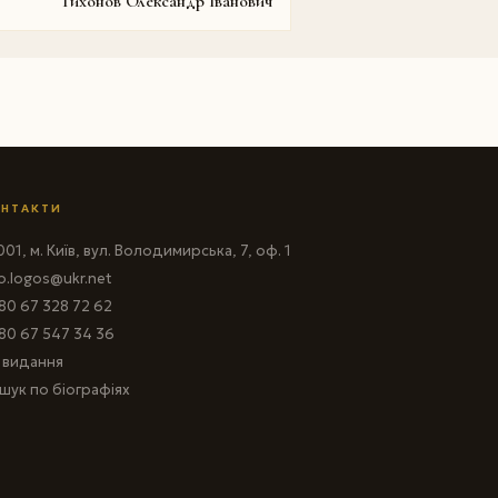
Тихонов Олександр Iванович
НТАКТИ
01, м. Київ, вул. Володимирська, 7, оф. 1
fo.logos@ukr.net
80 67 328 72 62
80 67 547 34 36
і видання
шук по біографіях