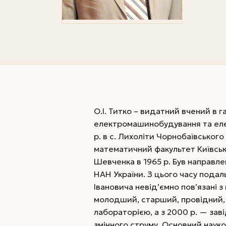
О.І. Титко – видатний вчений в 
електромашинобудування та еле
р. в с. Лихоліти Чорнобаївського
математичний факультет Київсько
Шевченка в 1965 р. Був направл
НАН України. З цього часу пода
Івановича невід’ємно пов’язані з
молодший, старший, провідний, 
лабораторією, а з 2000 р. — за
змінного струму. Основний науко