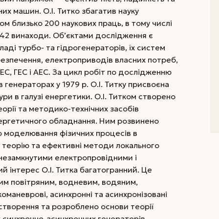
х машин. О.І. Титко збагатив науку
ом близько 200 наукових праць, в тому числі
 42 винаходи.
Об’єктами дослідження є
ладі турбо- та гідрогенераторів, їх систем
безпечення, електроприводів власних потреб,
С, ГЕС і АЕС. За цикл робіт по дослідженню
в генераторах у 1979 р. О.І. Титку присвоєна
кури в галузі енергетики. О.І. Титком створено
орії та методико-технічних засобів
нергетичного обладнання. Ним розвинено
о моделювання фізичних процесів в
 теорію та ефективні методи локального
 незамкнутими електропровідними і
й інтерес О.І. Титка багатогранний. Це
им повітряним, водневим, водяним,
оманеврові, асинхронні та асинхронізовані
створення та розроблено основи теорії
 синхронно-асинхронних генераторів,