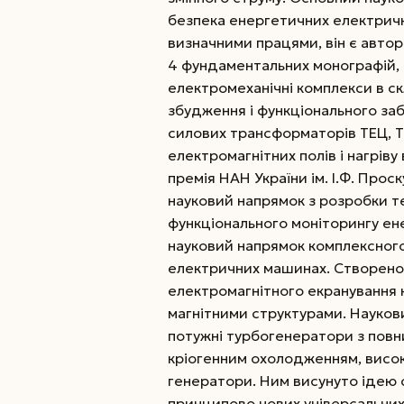
безпека енергетичних електрични
визначними працями, він є автор
4 фундаментальних монографій,
електромеханічні комплекси в ск
збудження і функціонального за
силових трансформаторів ТЕЦ, ТЕ
електромагнітних полів і нагріву 
премія НАН України ім. І.Ф. Прос
науковий напрямок з розробки те
функціонального моніторингу е
науковий напрямок комплексног
електричних машинах. Створено
електромагнітного екранування
магнітними структурами. Наукови
потужні турбогенератори з повн
кріогенним охолодженням, висок
генератори. Ним висунуто ідею 
принципово нових універсальних