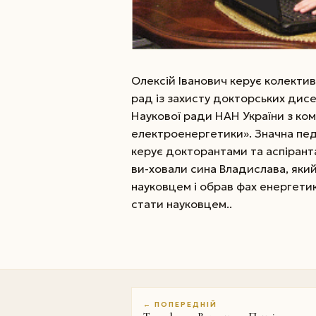
Олексій Іванович керує колектив
рад із захисту докторських дисер
Наукової ради НАН України з ко
електроенергетики». Значна педаг
керує докторантами та аспіран
ви-ховали сина Владислава, яки
науковцем і обрав фах енергетик
стати науковцем..
← ПОПЕРЕДНІЙ