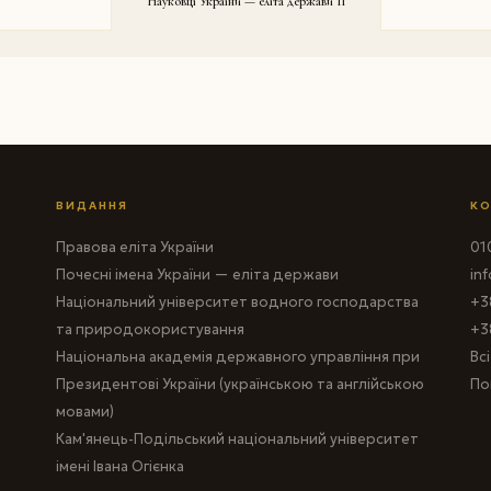
Науковці України — еліта держави II
ВИДАННЯ
КО
Правова еліта України
010
Почесні імена України — еліта держави
in
Національний університет водного господарства
+3
та природокористування
+3
Національна академія державного управління при
Вс
Президентові України (українською та англійською
По
мовами)
Кам'янець-Подільський національний університет
імені Івана Огієнка