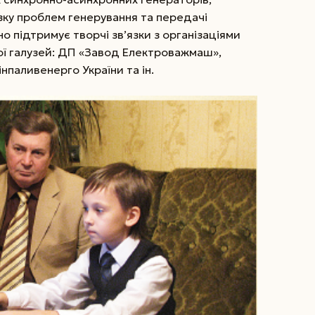
зку проблем генерування та передачі
йно підтримує творчі зв’язки з організаціями
ої галузей: ДП «Завод Електроважмаш»,
паливенерго України та ін.