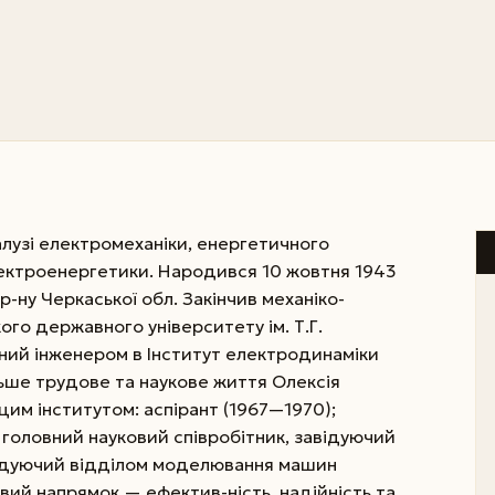
галузі електромеханіки, енергетичного
ктроенергетики. Народився 10 жовтня 1943
 р-ну Черкаської обл. Закінчив механіко-
го державного університету ім. Т.Г.
ений інженером в Інститут електродинаміки
льше трудове та наукове життя Олексія
 цим інститутом: аспірант (1967—1970);
головний науковий співробітник, завідуючий
відуючий відділом моделювання машин
вий напрямок — ефектив-ність, надійність та