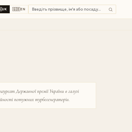

🇬🇧
UK
EN
ауреат Державної премії України в галузі
дійності потужних турбогенераторів.