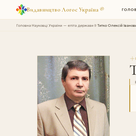
Видавництво Логос Україна
®
ГОЛО
Головна
Науковці України — еліта держави II
Титко Олексій Іванов
›
›
Т