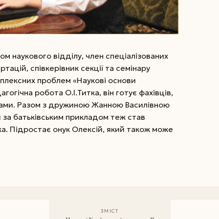
ом наукового відділу, член спеціалізованих
тацій, співкерівник секції та семінару
мплексних проблем «Наукові основи
огічна робота О.І.Титка, він готує фахівців,
тами. Разом з дружиною Жанною Василівною
й за батьківським прикладом теж став
а. Підростає онук Олексій, який також може
ЗМІСТ