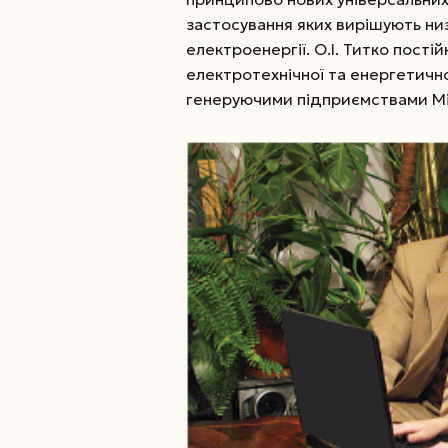
застосування яких вирішують ни
електроенергії. О.І. Титко пості
електротехнічної та енергетичн
генеруючими підприємствами Мін