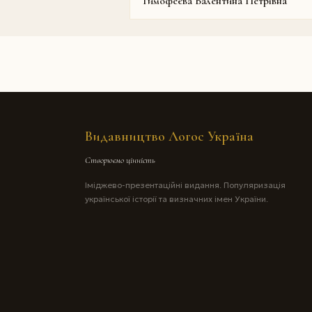
Тимофеєва Валентина Петрівна
Видавництво Логос Україна
Створюємо цінність
Іміджево-презентаційні видання. Популяризація
української історії та визначних імен України.