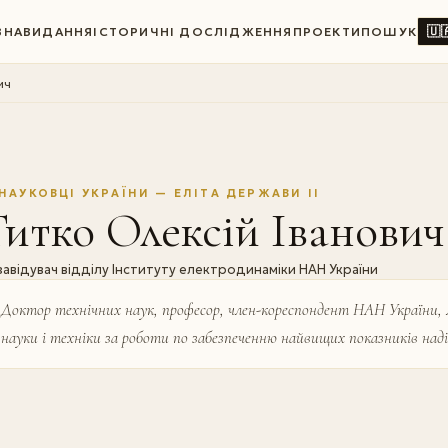
🇺
ВНА
ВИДАННЯ
ІСТОРИЧНІ ДОСЛІДЖЕННЯ
ПРОЕКТИ
ПОШУК
ич
НАУКОВЦІ УКРАЇНИ — ЕЛІТА ДЕРЖАВИ II
итко Олексій Іванович
завідувач відділу Інституту електродинаміки НАН України
Доктор технічних наук, професор, член-корес­пондент НАН України, л
науки і техніки за роботи по забезпеченню найвищих показників на