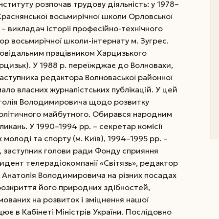
нституту розпочав трудову діяльність: у 1978–
раснянської восьмирічної школи Орловської
– викладач історії професійно-технічного
ор восьмирічної школи-інтернату м. Зугрес.
повідальним працівником Харцизького
арцизьк). У 1988 р. переїжджає до Волновахи,
заступника редактора Волноваської районної
мало власних журналістських публікацій. У цей
толія Володимировича щодо розвитку
політичного майбутного. Обирався народним
 скликань. У 1990–1994 рр. – секретар комісії
 молоді та спорту (м. Київ), 1994–1995 рр. –
, заступник голови ради Фонду сприяння
зидент телерадіокомпанії «Світязь», редактор
та Анатолія Володимировича на різних посадах
розкриття його природних здібностей,
ямованих на розвиток і зміцнення нашої
ює в Кабінеті Міністрів України. Послідовно