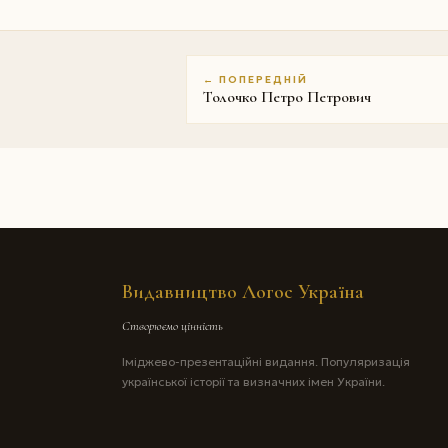
← ПОПЕРЕДНІЙ
Толочко Петро Петрович
Видавництво Логос Україна
Створюємо цінність
Іміджево-презентаційні видання. Популяризація
української історії та визначних імен України.