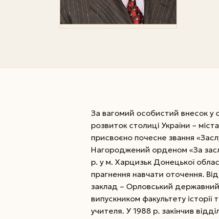
За вагомий особистий внесок у 
розвиток столиці України – міста
присвоєно почесне звання «Заслу
Нагороджений орденом «За заслуги
р. у м. Харцизьк Донецької облас
прагнення навчати оточення. Ві
заклад – Орловський державний п
випускником факультету історії 
учителя. У 1988 р. закінчив відд