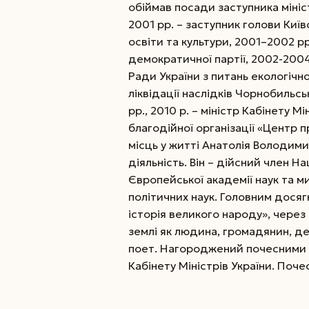
обіймав посади заступника мініс
2001 рр. – заступник голови Київ
освіти та культури, 2001–2002 р
демократичної партії, 2002-2004
Ради України з питань екологічн
ліквідації наслідків Чорнобильс
рр., 2010 р. – міністр Кабінету М
благодійної організації «Центр 
місць у житті Анатолія Володими
діяльність. Він – дійсний член На
Європейської академії наук та м
політичних наук. Головним досяг
історія великого народу», через 
землі як людина, громадянин, де
поет. Нагороджений почесними 
Кабінету Міністрів України. Поче