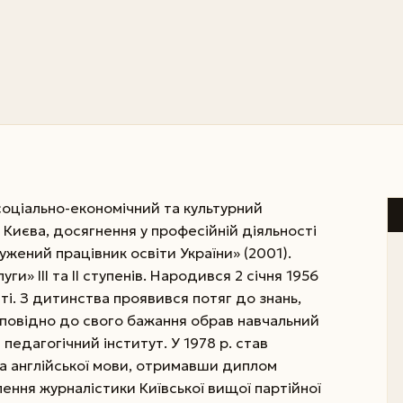
соціально-економічний та культурний
 Києва, досягнення у професійній діяльності
жений працівник освіти України» (2001).
» ІІІ та ІІ ступенів. Народився 2 січня 1956
ті. З дитинства проявився потяг до знань,
дповідно до свого бажання обрав навчальний
едагогічний інститут. У 1978 р. став
та англійської мови, отримавши диплом
ілення журналістики Київської вищої партійної