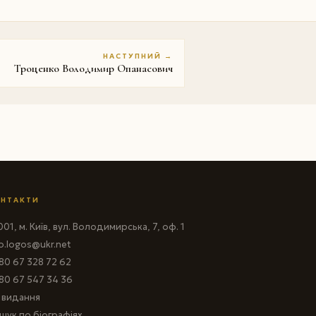
НАСТУПНИЙ →
Троценко Володимир Опанасович
НТАКТИ
01, м. Київ, вул. Володимирська, 7, оф. 1
fo.logos@ukr.net
80 67 328 72 62
80 67 547 34 36
і видання
шук по біографіях