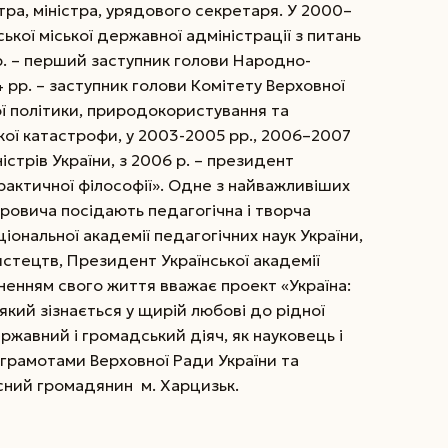
тра, міністра, урядового секретаря. У 2000–
ської міської державної адміністрації з питань
р. – перший заступник голови Народно-
 рр. – заступник голови Комітету Верховної
ої політики, природокористування та
ької катастрофи, у 2003-2005 рр., 2006–2007
іністрів України, з 2006 р. – президент
практичної філософії». Одне з найважливіших
ровича посідають педагогічна і творча
ціональної академії педагогічних наук України,
истецтв, Президент Української академії
ненням свого життя вважає проект «Україна:
який зізнається у щирій любові до рідної
ржавний і громадський діяч, як науковець і
грамотами Верховної Ради України та
сний громадянин ­ м. Харцизьк.