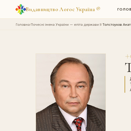
Видавництво Логос Україна
®
ГОЛО
Головна
Почесні імена України — еліта держави II
Толстоухов Ана
›
›