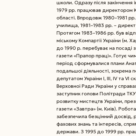
школи. Одразу після закінчення і
1979 рр. працював директором К
області.
Впродовж 1980–1981 рр. 
училища, 1981–1983 рр. – директ
Протягом 1983–1986 рр. був від
міському Компартії України (м. Х
до 1990 р. перебуває на посаді 
газети «Прапор праці». Готує чи
період сформувалися плани Ана
подальшої діяльності, зокрема 
депутатом України І, ІІІ, IV та VI
Верховної Ради України у справах
заступник голови Політради ТКУ
розвитку мистецтв України, пре
газети «Завтра» (м. Київ). Робо
забезпечила безцінний досвід, 
фахових знань та інтересів, спр
держави. З 1995 до 1999 рр. прац