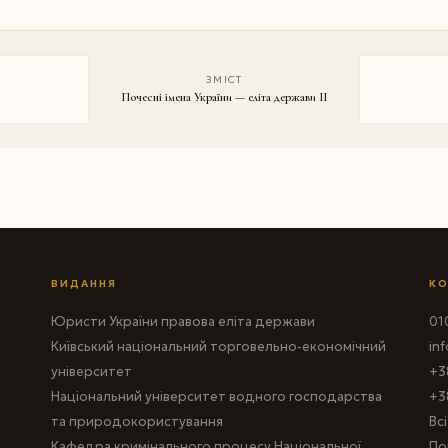
ЗМІСТ
Почесні імена України — еліта держави II
ВИДАННЯ
КО
Юристи України правова еліта держави
010
Київський національний торговельно-економічний
in
університет
+3
Національний університет водного господарства
+3
та природокористування
Вс
Кафедра кримінального процесу Національної
По