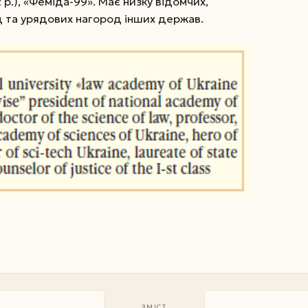
 р.), «Феміда-99». Має низку відомчих,
 та урядових нагород інших держав.
ЗМІСТ