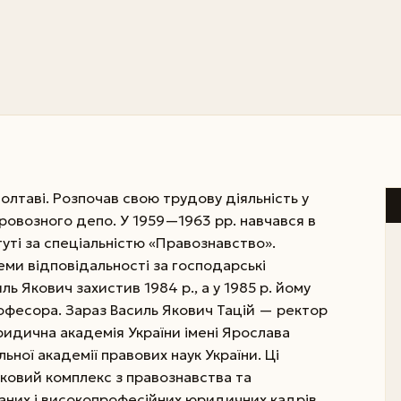
Полтаві. Розпочав свою трудову діяльність у
ровозного депо. У 1959—1963 рр. навчався в
уті за спеціальністю «Правознавство».
ми відповідальності за господарські
ль Якович захистив 1984 р., а у 1985 р. йому
офесора. Зараз Василь Якович Тацій — ректор
идична академія України імені Ярослава
ної академії правових наук України. Ці
уковий комплекс з правознавства та
ваних і високопрофесійних юридичних кадрів.