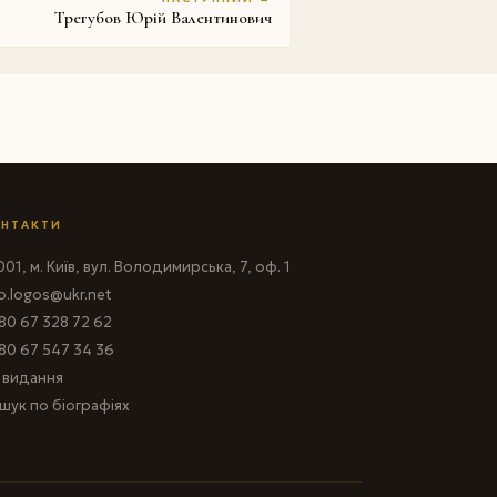
Трегубов Юрій Валентинович
НТАКТИ
01, м. Київ, вул. Володимирська, 7, оф. 1
fo.logos@ukr.net
80 67 328 72 62
80 67 547 34 36
і видання
шук по біографіях