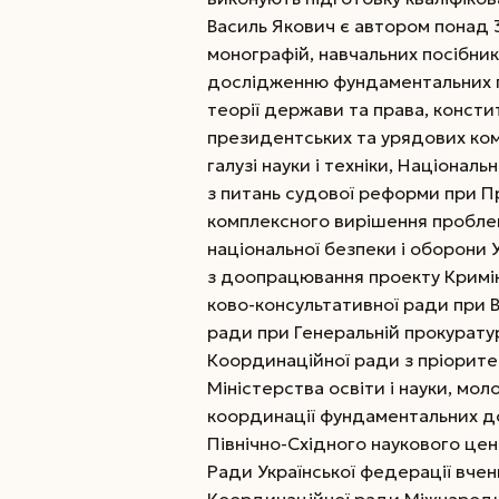
Василь Якович є автором понад 3
монографій, навчальних посібникі
дослідженню фундаментальних п
теорії держави та права, консти
президентських та урядових комі
галузі науки і техніки, Націонал
з питань судової реформи при Пре
комплексного вирішення проблем
національної безпеки і оборони У
з доопрацювання проекту Криміна
ково-консультативної ради при В
ради при Генеральній прокуратурі 
Координаційної ради з пріоритет
Міністерства освіти і науки, мол
координації фундаментальних д
Північно-Східного наукового цен
Ради Української федерації вчен