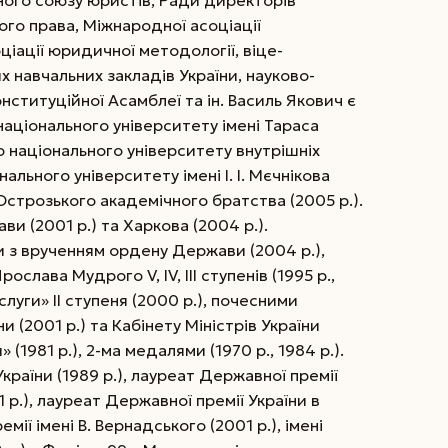
ого союзу юристів, Ради директорів
ного права, Міжнародної асоціації
іації юридичної методології, віце-
 навчальних закладів України, науково-
нституційної Асамблеї та ін. Василь Якович є
аціонального університету імені Тараса
о національного університету внутрішніх
ального університету імені І. І. Мєчнікова
Острозького академічного братства (2005 р.).
и (2001 р.) та Харкова (2004 р.).
и з врученням ордену Держави (2004 р.),
лава Мудрого V, IV, III ступенів (1995 р.,
слуги» ІІ ступеня (2000 р.), почесними
 (2001 р.) та Кабінету Міністрів України
(1981 р.), 2-ма медалями (1970 р., 1984 р.).
України (1989 р.), лауреат Державної премії
1 р.), лауреат Державної премії України в
ремії імені В. Вернадського (2001 р.), імені