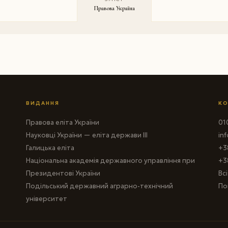
Правова Україна
ВИДАННЯ
КО
Правова еліта України
010
Науковці України — еліта держави III
in
Галицька еліта
+3
Національна академія державного управління при
+3
Президентові України
Вс
Подільський державний аграрно-технічний
По
університет