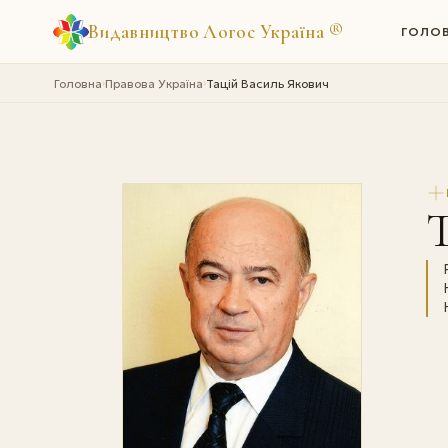
Видавництво Логос Україна
®
ГОЛО
Головна
Правова Україна
Тацій Василь Якович
›
›
Т