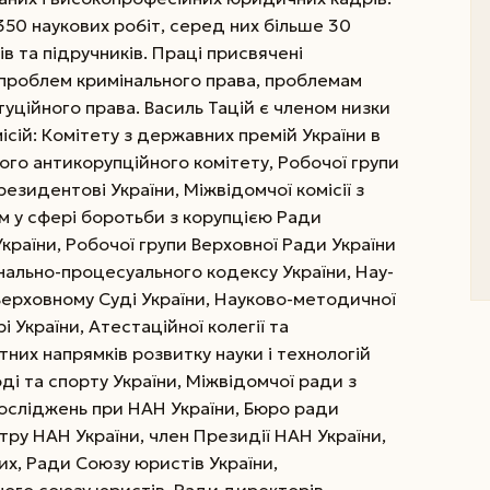
50 наукових ро6іт, серед них більше 30
в та підручників. Праці присвячені
роблем кримінального права, проблемам
туційного права.
Василь Тацій є членом низки
сій: Комітету з державних премій України в
ьного антикорупційного комітету, Робочої групи
зидентові ­України, Міжвідомчої комісії з
 у сфері боротьби з корупцією Ради
країни, Робочої групи Верховної Ради Укр­аїни
льно-процесуального кодексу ­Украї­ни, Нау­
ерховному Суді Украї­ни, Науково-методичної
Украї­­ни, Атестаційної колегії та
них напрямків розвитку науки і технологій
оді та спорту України, Міжвідомчої ради з
осліджень при НАН України, Бюро ради
тру НАН України, член Президії НАН України,
их, Ради Союзу юристів України,