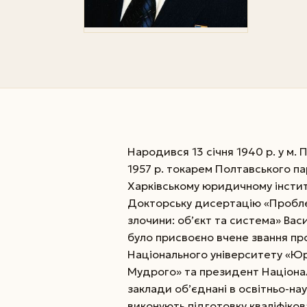
Народився 13 січня 1940 р. у м. 
1957 р. токарем Полтавського па
Харківському юридичному інстит
Докторську дисертацію «Пробле
злочини: об’єкт та система» Васи
було присвоєно вчене звання пр
Національного університету «Юр
Мудрого» та президент Національ
заклади об’єднані в освітньо-на
виконують підготовку кваліфіко