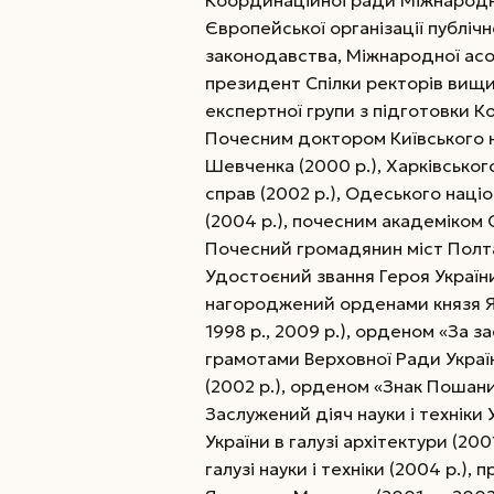
Координаційної ради Міжнародн
Європейської організації пуб­ліч
законодавства, Міжнародної асоц
президент Спілки ректорів вищих
експертної групи з підготовки Ко
Почесним доктором Київського н
Шевченка (2000 р.), Харківськог
справ (2002 р.), Одеського націон
(2004 р.), почесним академіком 
Почесний громадянин міст Полтав
Удостоєний звання Героя Україн
нагороджений орденами князя Ярос
1998 р., 2009 р.), орденом «За за
грамотами Верховної Ради України
(2002 р.), орденом «Знак Пошани» 
Заслужений діяч науки і техніки 
України в галузі архітектури (200
галузі науки і техніки (2004 р.), п