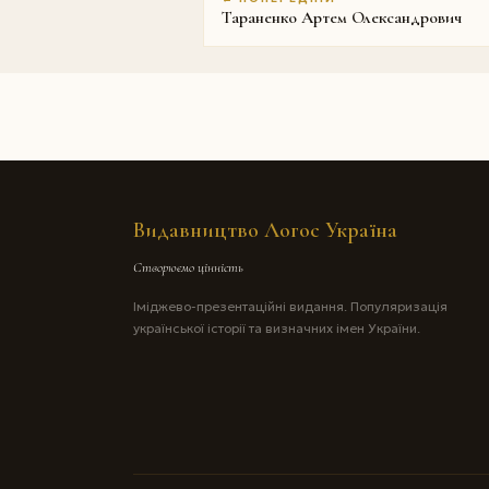
Тараненко Артем Олександрович
Видавництво Логос Україна
Створюємо цінність
Іміджево-презентаційні видання. Популяризація
української історії та визначних імен України.