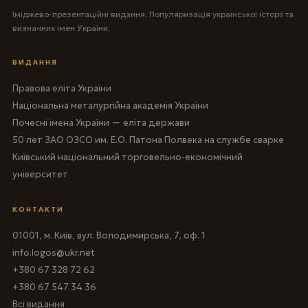
Іміджево-презентаційні видання. Популяризація української історії та
визначних імен України.
ВИДАННЯ
Правова еліта України
Національна металургійна академія України
Почесні імена України — еліта держави
50 лет ЗАО ОЗСО им. Е.О. Патона Полвека на службе сварке
Київський національний торговельно-економічний
університет
КОНТАКТИ
01001, м. Київ, вул. Володимирська, 7, оф. 1
info.logos@ukr.net
+380 67 328 72 62
+380 67 547 34 36
Всі видання