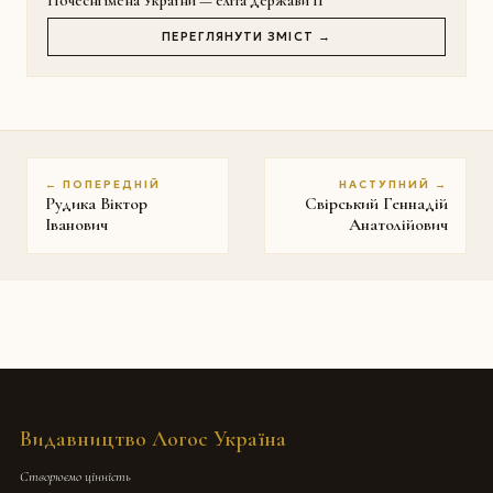
Почесні імена України — еліта держави II
ПЕРЕГЛЯНУТИ ЗМІСТ →
← ПОПЕРЕДНІЙ
НАСТУПНИЙ →
Рудика Віктор
Свірський Геннадій
Іванович
Анатолійович
Видавництво Логос Україна
Створюємо цінність