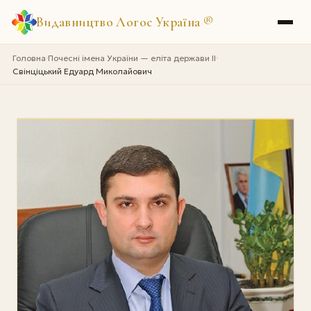
Видавництво Логос Україна
®
Головна
Почесні імена України — еліта держави II
›
›
Свінціцький Едуард Миколайович