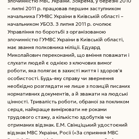
злочинністю МВС України. Зокрема, у березні 2010
– липні 2011 р. працював першим заступником
начальника ГУМВС України в Київській області –
начальником УБОЗ. З липня 2011 р. очолює
Управління по боротьбі з організованою
злочинністю ГУМВС України в Київській області,
має звання полковника міліції. Едуард
Миколайович переконаний, що вміння поважати і
слухати людей є однією з ключових вимог
роботи, яка полягає в захисті життя і здоров’я
особистості. Будь-яку справу чи звернення
необхідно розглядати не лише з позицій писаних
нормативних документів, а й зважати на людські
цінності. Тривалість роботи, обраної за покликом
серця, найкраще вимірювати не роками
трудового стажу, а кількістю здобутків чи
отриманих відзнак. Е.М. Свінціцький удостоєний
відзнак МВС України, Росії («За сприяння МВС