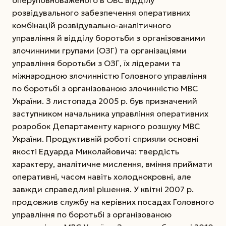
оперуповноваженого в ОВС відділу
розвідувального забезпечення оперативних
комбінацій розвідувально-аналітичного
управління й відділу боротьби з організованими
злочинними групами (ОЗГ) та організаціями
управління боротьби з ОЗГ, їх лідерами та
міжнародною злочинністю Головного управління
по боротьбі з організованою злочинністю МВС
України. З листопада 2005 р. був призначений
заступником начальника управління оперативних
розробок Департаменту карного розшуку МВС
України. Продуктивній роботі сприяли основні
якості Едуарда Миколайовича: твердість
характеру, аналітичне мислення, вміння приймати
оперативні, часом навіть холоднокровні, але
завжди справедливі рішення. У квітні 2007 р.
продовжив службу на керівних посадах Головного
управління по боротьбі з організованою