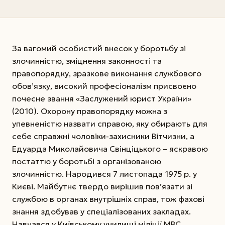
За вагомий особистий внесок у боротьбу зі
злочинністю, зміцнення законності та
правопорядку, зразкове виконання службового
обов’язку, високий професіоналізм присвоєно
почесне звання «Заслужений юрист України»
(2010). Охорону правопорядку можна з
упевненістю назвати справою, яку обирають для
себе справжні чоловіки-захисники Вітчизни, а
Едуарда Миколайовича Свінціцького – яскравою
постаттю у боротьбі з організованою
злочинністю. Народився 7 листопада 1975 р. у
Києві. Майбутнє твердо вирішив пов’язати зі
службою в органах внутрішніх справ, тож фахові
знання здобував у спеціалізованих закладах.
Навчався у Київському училищі міліції МВС