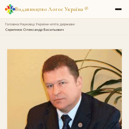
Видавництво Логос Україна
®
Головна
Науковці України-еліта держави
›
›
Скрипнюк Олександр Васильович