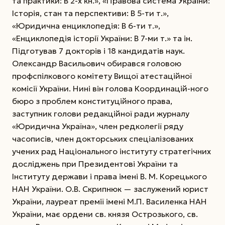
та практики: В 2-х кн.», «Правова система України:
Історія, стан та перспективи: В 5-ти т.»,
«Юридична енциклопедія: В 6-ти т.»,
«Енциклопедія історії України: В 7-ми т.» та ін.
Підготував 7 докторів і 18 кандидатів наук.
Олександр Васильович обирався головою
профспілкового комітету Вищої атестаційної
комісії України. Нині він голова Координацій-ного
бюро з проблем конституційного права,
заступник голови редакційної ради журналу
«Юридична Україна», член редколегії ряду
часописів, член докторських спеціалізованих
учених рад Національного інституту стратегічних
досліджень при Президентові України та
Інституту держави і права імені В. М. Корецького
НАН України. О.В. Скрипнюк — заслужений юрист
України, лауреат премії імені М.П. Василенка НАН
України, має ордени св. князя Острозького, св.