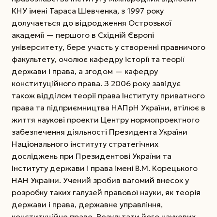
КНУ імені Тараса Шевченка, з 1997 року
долучається до відродження Острозької
академії — першого в Східній Європі
університету, бере участь у створенні правничого
факультету, очолює кафедру історії та теорії
держави і права, а згодом — кафедру
конституційного права.
З 2006 року завідує
також відділом теорії права Інституту приватного
права та підприємництва НАПрН України, втілює в
життя наукові проекти Центру нормопроектного
забезпечення діяльності Президента України
Національного інституту стратегічних
досліджень при Президентові України та
Інституту держави і права імені В.М. Корецького
НАН України. Учений зробив вагомий внесок у
розробку таких галузей правової науки, як теорія
держави і права, державне управління,
конституційне право. Результати його наукових