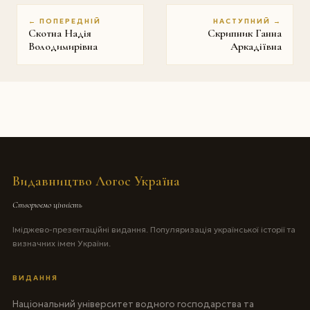
← ПОПЕРЕДНІЙ
НАСТУПНИЙ →
Скотна Надія
Скрипник Ганна
Володимирівна
Аркадіївна
Видавництво Логос Україна
Створюємо цінність
Іміджево-презентаційні видання. Популяризація української історії та
визначних імен України.
ВИДАННЯ
Національний університет водного господарства та