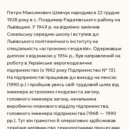
Петро Максимович Шевчук народився 22 грудня
1928 року в с. Поздимир Радехівського району на
Львівщині. У 1949 р. на відмінно закінчив
Сокальську середню школу і вступив до
Львівського політехнічного інституту на
спеціальність «астрономо-геодезія». Одержавши
диплом з відзнакою у 1954 р., був направлений на
роботу в Українське аерогеодезичне
підприємство (з 1962 року Підприємство № 13).
На підприємстві працював до виходу на пенсію
(1990 р.) і пройшов увесь свій трудовий шлях від
інженера астрономо-геодезиста загону,
головного інженера загону, начальника
виробничо-планового відділу підприємства,
головного інженера підприємства (1968 — 1990
рр.). Тут він грамотно й оперативно здійснював
технічне керівництво технологічними процесами