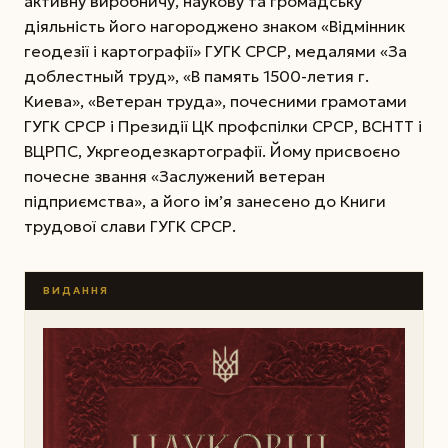
активну виробничу, наукову та громадську
діяльність його нагороджено знаком «Відмінник
геодезії і картографії» ГУГК СРСР, медалями «За
доблестный труд», «В память 1500-летия г.
Киева», «Ветеран труда», почесними грамотами
ГУГК СРСР і Президії ЦК профспілки СРСР, ВСНТТ і
ВЦРПС, Укргеодезкартографії. Йому присвоєно
почесне звання «Заслужений ветеран
підприємства», а його ім’я занесено до Книги
трудової слави ГУГК СРСР.
ВИДАННЯ