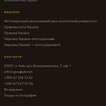
визначних імен України.
ВИДАННЯ
Житомирський національний агро-екологічний університет
Правова еліта України
Правова Україна
Науковці України-еліта держави
Науковці України — еліта держави II
КОНТАКТИ
01001, м. Київ, вул. Володимирська, 7, оф. 1
info.logos@ukr.net
+380 67 328 72 62
+380 67 547 34 36
Всі видання
Пошук по біографіях