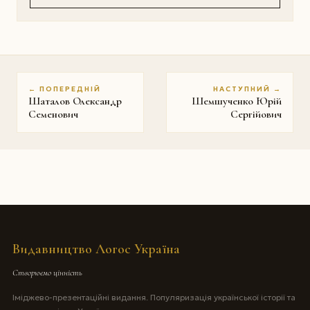
← ПОПЕРЕДНІЙ
НАСТУПНИЙ →
Шаталов Олександр
Шемшученко Юрій
Семенович
Сергійович
Видавництво Логос Україна
Створюємо цінність
Іміджево-презентаційні видання. Популяризація української історії та