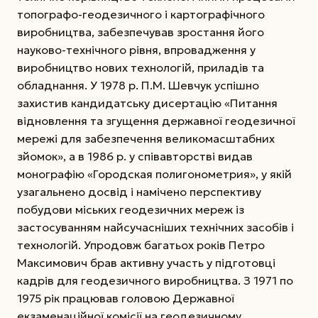
топографо-геодезичного і картографічного
виробництва, забезпечував зростання його
науково-технічного рівня, впровадження у
виробництво нових технологій, приладів та
обладнання.
У 1978 р. П.М. Шевчук успішно
захистив кандидатську дисертацію «Питання
відновлення та згущення державної геодезичної
мережі для забезпечення великомасштабних
зйомок», а в 1986 р. у співавторстві видав
монографію «Городская полигонометрия», у якій
узагальнено досвід і намічено перспективу
побудови міських геодезичних мереж із
застосуванням найсучасніших технічних засобів і
технологій. Упродовж багатьох років Петро
Максимович брав активну участь у підготовці
кадрів для геодезичного виробництва. З 1971 по
1975 рік працював головою Державної
екзаменаційної комісії на геодезичному