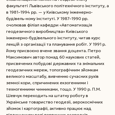
факультеті Львівського політехнічного інституту, а
в 1981–1994 рр. — у Київському інженерно-
будівель-ному інституті. У 1987–1990 рр.
очолював філіал кафедри «Автоматизація
геодезичного виробництва» Київського
інженерно-будівельного інституту, читав курс
лекцій з організації та планування робіт. У 1991 р.
йому присвоєно вчене звання доцента. Петро
Максимович автор понад 60 наукових статей,
присвячених побудові державних та знімальних
геодезичних мереж, топографічним зйомкам
великого масштабу, вивченню сучасних рухів
земної кори, спричинених екзогенними і
техногенними чинниками, тощо. У 1990 р. П.М.
Шевчук переходить на штатну роботу в
Українське товариство геодезії, аерокосмічних
зйомок і картографії, активно працює над
підвищенням ролі первинних осередків