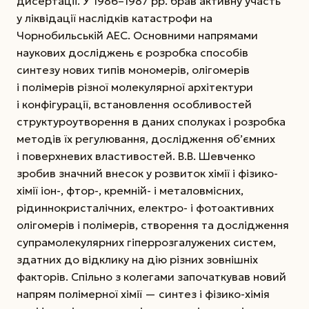
дисертації. У 1986–1987 рр. брав активну участь
у ліквідації наслідків катастрофи на
Чорнобильській АЕС.
Основними напрямами
наукових досліджень є розробка способів
синтезу нових типів мономерів, олігомерів
і полімерів різної молекулярної архітектури
і конфігурації, встановлення особливостей
структуроутворення в даних сполуках і розробка
методів їх регулювання, дослідження об’ємних
і поверхневих властивостей. В.В. Шевченко
зробив значний внесок у розвиток хімії і фізико-
хімії іон-, фтор-, кремній- і металовмісних,
рідиннокристалічних, електро- і фотоактивних
олігомерів і полімерів, створення та дослідження
супрамолекулярних гіперрозгалужених систем,
здатних до відклику на дію різних зовнішніх
факторів. Спільно з колегами започаткував новий
напрям полімерної хімії — синтез і фізико-хімія