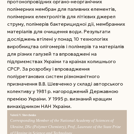
протонопровідних органо-неорганічних
полімерних мембран для паливних елементів,
полімерних електролітів для літієвих джерел
струму, полімерів бактерицидної дії, мембранних
матеріалів для очищення води. Результати
досліджень втілені у понад 10 технологіях
виробництва олігомерів і полімерів та матеріалів
для різних галузей та впроваджені на
підприємствах України та країнах колишнього
СРСР. За розробку і впровадження
поліуретанових систем різноманітного
призначення В.В. Шевченко у складі авторського
колективу у 1981 р. нагороджений Державною
премією України. У 1995 р. визнаний кращим
винахідником НАН України.
Valerii V. Shevchenko
Corresponding Member of the National Academy of Sciences of
Ukraine, DSc (Polymer Chemistry), Prof., Laureate of the State Prize
of Ukraine in Science and Technology.