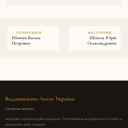
← ПОПЕРЕДНІЙ
НАСТУПНИЙ →
Шевчук Василь
Шепель Юрій
Петрович
Олександрович
Видавництво Логос Україна
Створюємо цінність
Іміджево-презентаційні видання. Популяризація української історії та
визначних імен України.