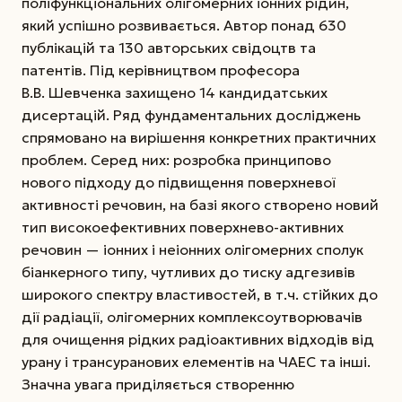
поліфункціональних олігомерних іонних рідин,
який успішно розвивається. Автор понад 630
публікацій та 130 авторських свідоцтв та
патентів. Під керівництвом професора
В.В. Шевченка захищено 14 кандидатських
дисертацій. Ряд фундаментальних досліджень
спрямовано на вирішення конкретних практичних
проблем. Серед них: розробка принципово
нового підходу до підвищення поверхневої
активності речовин, на базі якого створено новий
тип високоефективних поверхнево-активних
речовин — іонних і неіонних олігомерних сполук
біанкерного типу, чутливих до тиску адгезивів
широкого спектру властивостей, в т.ч. стійких до
дії радіації, олігомерних комплексо­утворювачів
для очищення рідких радіоактивних відходів від
урану і трансуранових елементів на ЧАЕС та інші.
Значна увага приділяється створенню