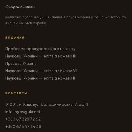
Створюємо цінність
Іміджево-презентаційні видання. Популяризація української історії та
визначних імен України.
ВИДАННЯ
Проблеми прокурорського нагляду
Науковці України — еліта держави III
Правова Україна
Науковці України — еліта держави VII
Науковці України — еліта держави II
КОНТАКТИ
01001, м. Київ, вул. Володимирська, 7, оф. 1
info.logos@ukr.net
+380 67 328 72 62
+380 67 547 34 36