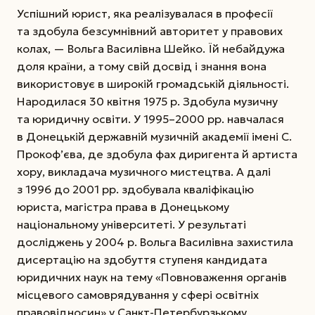
Успішний юрист, яка реалізувалася в професії
та здобула безсумнівний авторитет у правових
колах, — Вольга Василівна Шейко. Їй небайдужа
доля країни, а тому свій досвід і знання вона
використовує в широкій громадській діяльності.
Народилася 30 квітня 1975 р. Здобула музичну
та юридичну освіти. У 1995–2000 рр. навчалася
в Донецькій державній музичній академії імені С.
Прокоф’єва, де здобула фах диригента й артиста
хору, викладача музичного мистецтва. А далі
з 1996 до 2001 рр. здобувала кваліфікацію
юриста, магістра права в Донецькому
національному університеті. У результаті
досліджень у 2004 р. Вольга Василівна захистила
дисертацію на здобуття ступеня кандидата
юридичних наук на тему «Повно­важення органів
місцевого самоврядування у сфері освітніх
правовідносин» у Санкт-Петер­бур­зькому