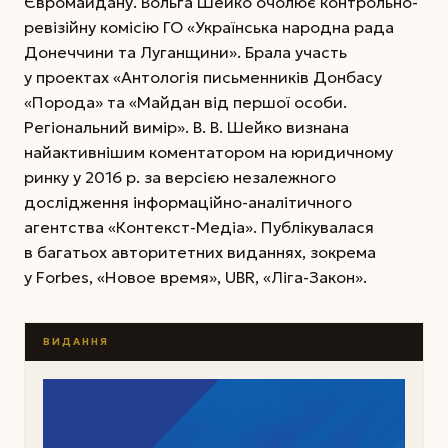
Євромайдану. Вольга Шейко очолює контрольно-
ревізій­ну ко­­місію ГО «Українська народна рада
Донеччини та Луганщини». Брала участь
у проектах «Анто­логія письменників Донбасу
«Порода» та «Майдан від першої особи.
Регіональний вимір». В. В. Шейко визнана
найактивнішим коментатором на юридичному
ринку у 2016 р. за версією незалежного
дослідження інформаційно-аналітичного
агентства «Контекст-Медіа». Публікувалася
в багатьох авторитетних виданнях, зокрема
у Forbеs, «Новое время», UBR, «Ліга-Закон».
ВИДАННЯ