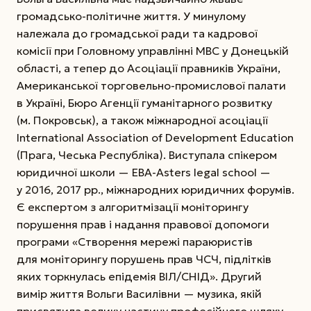
громадсько-політичне життя. У минулому
належала до громадської ради та кадрової
комісії при Головному управлінні МВС у Донецькій
області, а тепер до Асоціації правників України,
Американської торговельно-промислової палати
в Україні, Бюро Агенції гуманітарного розвитку
(м. Покровськ), а також міжнародної асоціації
International Association of Development Education
(Прага, Чеська Республіка). Виступала спікером
юридичної школи — EBA-Asters legal school —
у 2016, 2017 рр., міжнародних юридичних форумів.
Є експертом з алгоритмізації моніторингу
порушення прав і надання правової допомоги
програми «Створення мережі параюристів
для моніторингу порушень прав ЧСЧ, підлітків
яких торкнулась епідемія ВІЛ/СНІД». Другий
вимір життя Вольги Василівни — музика, якій
присвятила велику частину професійного шляху.