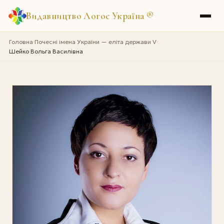
Видавництво Логос Україна
®
Головна
Почесні імена України — еліта держави V
›
›
Шейко Вольга Василівна