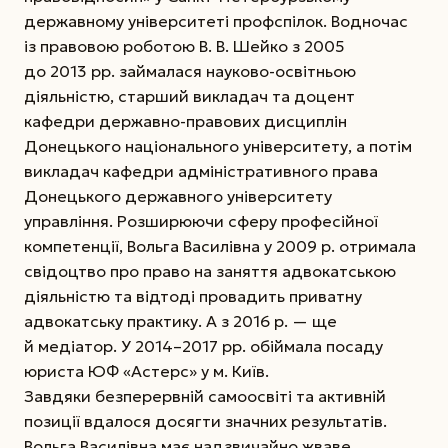
державному університеті профспілок. Водночас
із правовою роботою В. В. Шейко з 2005
до 2013 рр. займалася науково-освітньою
діяльністю, старший викладач та доцент
кафедри державно-правових
дисциплін
Донецького національного університету, а потім
викладач кафедри адміністративного права
Донецького державного університету
управління. Розширюючи сферу професійної
компетенції, Вольга Василівна у 2009 р. отримала
свідоцтво про право на заняття адвокатською
діяльністю та відтоді провадить приватну
адвокатську практику. А з 2016 р. — ще
й медіатор. У 2014–2017 рр. обіймала посаду
юриста ЮФ «Астерс» у м. Київ.
Завдяки безперервній самоосвіті та активній
позиції вдалося досягти значних результатів.
Вольга Василівна має надзвичайно жваве