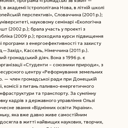
рмонія», програма «Громадські зв’язки» —
; в академії Істрополітана Нова, в літній школі
ейській перспективі», Словаччина (2001 р.);
іверситеті, науковому семінарі «Екологічна
шт (2002 р.); брала участь у проекті з
бліка (2009 р.); проходила курси підвищення
ні програми з енергоефективності та захисту
д—Захід», Кассель, Німеччина (2011 р.).
ий громадський діяч. Вона з 1996 р. є
рганізації «Студенти – союзники природи», з
 ресурсного центру «Реформування земельних
12 р. — член громадської ради при Донецькій
ї, комісії з питань паливно-енергетичного
нфраструктури та транспорту. За сумлінну
овку кадрів з державного управління Ользі
чесне звання «Відмінник освіти України».
оньку, яка вже давно живе самостійним
досягла в житті найвищих наукових, творчих,