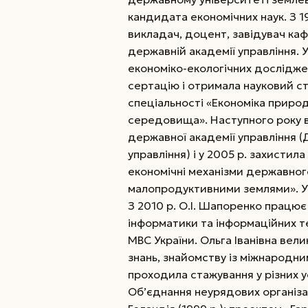
кандидата економічних наук. З 19
викладач, доцент, завідувач ка
державній академії управління.
У
економіко-екологічних дослідже
сертацію і отримала науковий ст
спеціальності «Економіка приро
середовища». Наступного року 
державної академії управління 
управління) і у 2005 р. захистил
економічні механізми державног
малопродуктивними землями». У 
З 2010 р. О.І. Шапоренко працю
інформатики та інформаційних т
МВС України. Ольга Іванівна вел
знань, знайомству із міжнародн
проходила стажування у різних 
Об’єднання неурядових організа