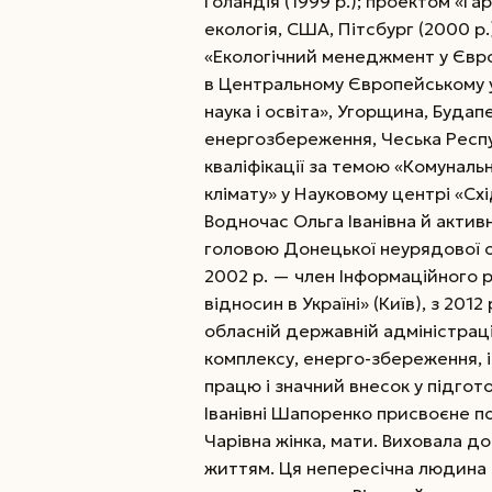
Голандія (1999 р.); проектом «Га
екологія, США, Пітсбург (2000 р.)
«Екологічний менеджмент у Європ
в Центральному Європейському ун
наука і освіта», Угорщина, Будапе
енергозбереження, Чеська Респу
кваліфікації за темою «Комуналь
клімату» у Науковому центрі «Схі
Водночас Ольга Іванівна й активн
головою Донецької неурядової о
2002 р. — член Інформаційного
відносин в Україні» (Київ), з 20
обласній державній адміністраці
комплексу, енерго-збереження, і
працю і значний внесок у підгот
Іванівні Шапоренко присвоєне по
Чарівна жінка, мати. Виховала д
життям. Ця непересічна людина 