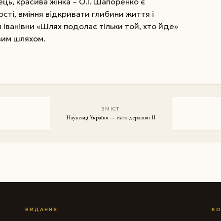
ць, красива жінка – О.І. Шапоренко є
ті, вміння відкривати глибини життя і
 Іванівни «Шлях подолає тільки той, хто йде»
євим шляхом.
ЗМІСТ
Науковці України — еліта держави II
ВИДАННЯ
КО