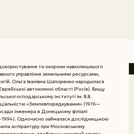
одокористування та охорони навколишнього
ного управління земельними ресурсами,
логій. Ольга Іванівна Шапоренко народилася
н Єврейської автономної області (Росія). Вищу
льськогосподарському інституті ім. В.В.
пеціальністю «Землевпорядкування» (1976—
осади інженера в Донецькому філіалі
2—1994). Одночасно займалася дослідницькою
інчила аспірантуру при Московському
впорядкування, здобувши науковий ступінь