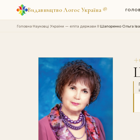
Видавництво Логос Україна
®
ГОЛО
Головна
Науковці України — еліта держави II
Шапоренко Ольга Iва
›
›