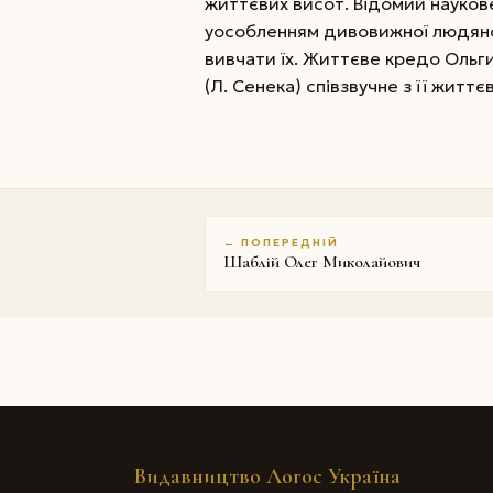
життєвих висот. Відомий наукове
уособленням дивовижної людянос
вивчати їх. Життєве кредо Ольги
(Л. Сенека) співзвучне з її житт
← ПОПЕРЕДНІЙ
Шаблій Олег Миколайович
Видавництво Логос Україна