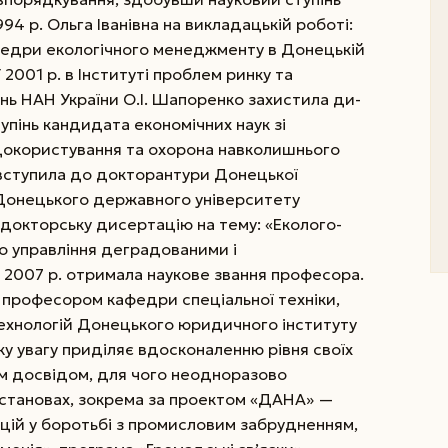
94 р. Ольга Іванівна на викладацькій роботі:
федри екологічного менеджменту в Донецькій
 2001 р. в Інституті проб­лем ринку та
нь НАН України О.І. Шапоренко захистила ди-
упінь кандидата економічних наук зі
докористування та охорона навколишнього
вступила до докторантури Донецької
(Донецького державного університету
а докторську дисертацію на тему: «Еколого-
о управління деградованими і
2007 р. отримала наукове звання професора.
є професором кафедри спеціальної техніки,
ехнологій Донецького юридичного інституту
ику увагу приділяє вдосконаленню рівня своїх
им досвідом, для чого неодноразово
установах, зокрема за проектом «ДАНА» —
цій у боротьбі з промисловим забрудненням,