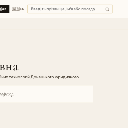

🇬🇧
UK
EN
вна
ійних технологій Донецького юридичного
рофесор.