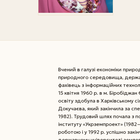
Вчений в галузі економіки прир
природного середовища, держав
фахівець з інформаційних техно
15 квітня 1960 р. в м. Біробіджа
освіту здобула в Харківському сі
Докучаєва, який закінчила за с
1982). Трудовий шлях почала з п
інституту «Укрземпроект» (198
роботою і у 1992 р. успішно зак
державному університеті земле