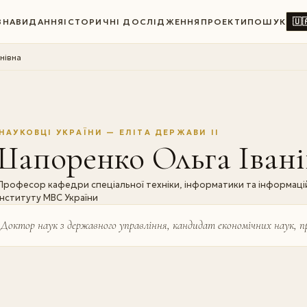
🇺
ВНА
ВИДАННЯ
ІСТОРИЧНІ ДОСЛІДЖЕННЯ
ПРОЕКТИ
ПОШУК
нівна
НАУКОВЦІ УКРАЇНИ — ЕЛІТА ДЕРЖАВИ II
Шапоренко Ольга Iвані
Професор кафедри спеціальної техніки, інформатики та інформац
інституту МВС України
Доктор наук з державного управління, кандидат економічних наук, п