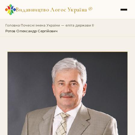
Видавництво Логос Україна
®
Головна
Почесні імена України — еліта держави II
›
›
Ротов Олександр Сергійович