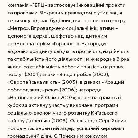
компанія «ГЕРЦ» застосовує інноваційні проекти
та програми. Яскравим прикладом є утилізація
терикону під час будівництва торгового центру
«Метро». Впроваджено соціальні ініціативи –
допомога церкві, шефство над дитячим
ревмосанаторієм «Горизонт». Нагороди і
відзнаки холдингу свідчать про якість, надійність
та стабільність його діяльності: міжнародна Зірка
якості за стабільність роботи та якість наданих
послуг (2001); знаки «Вища проба» (2002),
«Європейська якість» (2003); відзнака «Кращий
роботодавець року» (2006); нагорода
«Національний Олімп 2007»; почесна грамота і
кубок за активну участь у виконанні програми
соціально-економічного розвитку Київського
району Донецька (2008). Олександр Сергійович
Ротов – талановитий лідер, успішний керівник і
громадський діяч. Є Почесним консулом