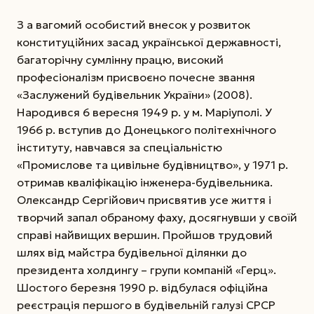
З а вагомий особистий внесок у розвиток
конституційних засад української державності,
багаторічну сумлінну працю, високий
професіоналізм присвоєно почесне звання
«Заслужений будівельник України» (2008).
Народився 6 вересня 1949 р. у м. Маріуполі. У
1966 р. вступив до Донецького політехнічного
інституту, навчався за спеціальністю
«Промислове та цивільне будівництво», у 1971 р.
отримав кваліфікацію інженера-будівельника.
Олександр Сергійович присвятив усе життя і
творчий запал обраному фаху, досягнувши у своїй
справі найвищих вершин. Пройшов трудовий
шлях від майстра будівельної ділянки до
президента холдингу – групи компаній «Герц».
Шостого березня 1990 р. відбулася офіційна
реєстрація першого в будівельній галузі СРСР