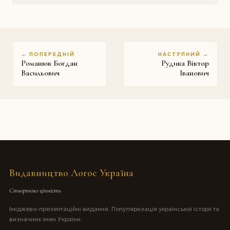
← ПОПЕРЕДНІЙ
НАСТУПНИЙ →
Романюк Богдан
Рудика Віктор
Васильович
Іванович
Видавництво Логос Україна
Створюємо цінність
Іміджево-презентаційні видання. Популяризація української історії та
визначних імен України.