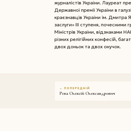
журналістів України. Лауреат пре
Державної премії України в галузі
краєзнавців України ім. Дмитра
заслуги» III ступеня, почесними 
Міністрів України, відзнаками Н
різних релігійних конфесій, баг
двох доньок та двох онучок.
← ПОПЕРЕДНІЙ
Рева Олексій Олександрович