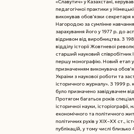
«Славутич» у Казахстані, керува
педагогічної практики у Німецькі
виконував обов’язки секретаря к
Нагородою за сумлінне навчанн
зарахування його у 1977 р. до асп
відривом від виробництва. З 19
відділу історії Жовтневої революц
старший науковий співробітник І
першу монографію.
Новий етап у 
призначенням виконувача обов’яз
України з наукової роботи та за
історичного журналу». З 1999 р.
було призначено завідувачем відд
Протягом багатьох років спеціал
історичної науки, історіографії,
економічного та політичного жит
політичних рухів у ХІХ–ХХ ст., іс
публікацій, у тому числі близько