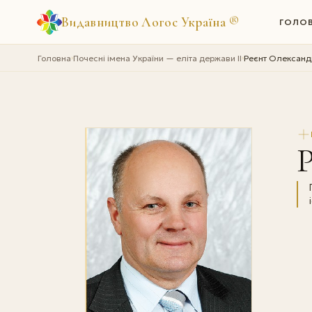
Видавництво Логос Україна
®
ГОЛО
Головна
Почесні імена України — еліта держави II
Реєнт Олександ
›
›