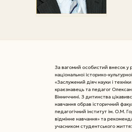
За вагомий особистий внесок у 
національної історико-культурн
«Заслужений діяч науки і техніки 
краєзнавець та педагог­ Олександ
Вінниччині. З дитинства цікавив
навчання обрав історичний факу
педагогічний інститут ім. О.М. 
відмінне навчання» та рекоменда
учасником студентського життя: