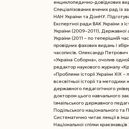
енциклопедично-довідкових видан
Спеціа­лізованих вчених рад із з
НАН України та ДонНУ. Підготува
Експертної ради ВАК України з іс
України (2009–2011), Державної
України (2011 – по теперішній ча
провідних фахових видань і збір
часописів. Олександр Петрович 
«Україна Соборна», очолив одно
редактор наукового журналу «Кр
«Проблеми історії України ХІХ – 
всесвітньої історії та методик
державного педагогічного уніве
доктором цього навчального за
Ізмаїльського державного педаго
Подільського національного та П
Систематично читає лекції в інши
Національної спілки краєзнавців 