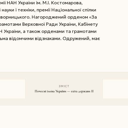
мії НАН України ім. М.І. Костомарова,
 науки і техніки, премії Національної спілки
 Яворницького. Нагороджений орденом «За
грамотами Верховної Ради України, Кабінету
АН України, а також орденами та грамотами
атьма відомчими відзнаками. Одружений, має
ЗМІСТ
Почесні імена України — еліта держави II