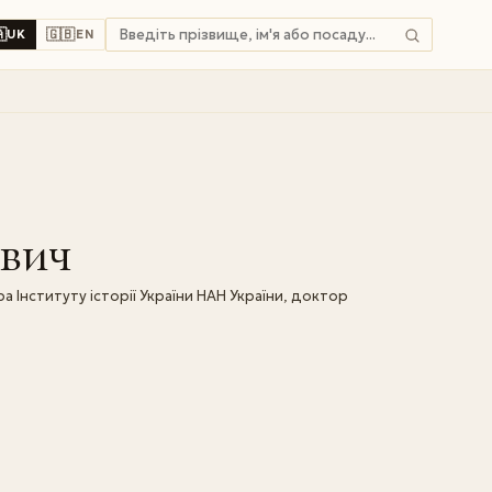

🇬🇧
UK
EN
вич
а Інституту історії України НАН України, доктор