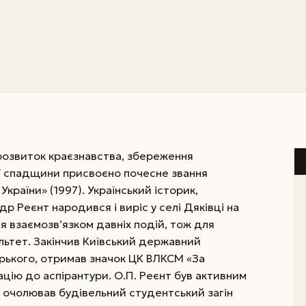
розвиток краєзнавства, збереження
ої спадщини присвоєно почесне звання
України» (1997). Український історик,
р Реєнт народився і виріс у селі Дяківці на
ся взаємозв’язком давніх подій, тож для
льтет. Закінчив Київський державний
Горького, отримав значок ЦК ВЛКСМ «За
цію до аспірантури. О.П. Реєнт був активним
 очолював будівельний студентський загін