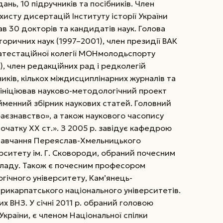
ь, 10 підручників та посібників. Член
ахисту дисертацій Інституту історії України
в 30 докторів та кандидатів наук. Голова
торичних наук (1997–2001), член президії ВАК
 атестаційної колегії МОНмолодьспорту
с), член редакційних рад і редколегій
ників, кількох міждисциплінарних журналів та
ініціював науково-методологічний проект
йменний збірник наукових статей. Головний
аєзнавство», а також наукового часопису
початку ХХ ст.». З 2005 р. завідує кафедрою
и навчання Переяслав-Хмельницького
рситету ім. Г. Сковороди, обраний почесним
кладу. Також є почесним професором
гічного університету, Кам’янець-
рикарпатського національного університетів.
х ВНЗ. У січні 2011 р. обраний головою
України, є членом Національної спілки