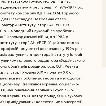
в інститутською групою молоді під час
й демократичній республіці. У 1974–1977 pp.
омітету комсомолу КДПІ ім. О.М. Горького.
я для Олександра Петровича стало
ірантури Інституту історії AH УPCP із
80 р. – молодший науковий співробітник
ії й громадянської війни, а з 1984 р. –
нституту історії АН УРСР. У цей час видав
професійному житті розпочався у 1994 p., з
ків заступника директора Інституту історії
ступником головного редактора «Українського
 коло обов’язків розширилося, О.П. Реєнта
ілу історії України XIX – початку XX ст.
ізується на проблемах теорії та методології
 націогенезу і державотворення, соціально-
тя, національно-визвольних і суспільно-
торії церкви та ін. Автор понад 600 наукових
 40 індивідуальних і колективних монографій,