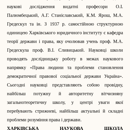
наукові дослідження видатні професори О.І.
Палюмбецький, А.Г. Станіславський, К.М. Ярош, М.А.
Гредескул та ін. З 1937 р. самостійною структурною
одиницею Харківського юридичного інституту є кафед­ра
теорії держави і права, яку очолював учень проф. М.А.
Гредескула проф. В.І. Сливицький. Науковці школи
проводять дослідницьку роботу в межах наукового
напрямку «Права людини та проблеми становлення
демократичної правової соціальної держави Україна».
Сьогодні науковці представляють собою провідну,
найбільш потужну й авторитетну вітчизняну
загальнотеоретичну школу, у центрі уваги якої
перебувають стрижневі, найбільш актуальні й складні
проблеми розуміння права і держави.
ХАРКІВСЬКА НАУКОВА ШКОЛА