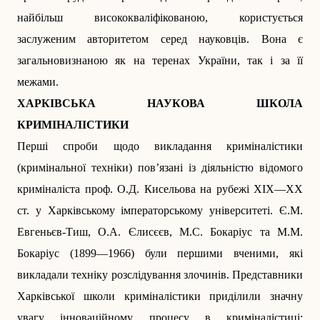
найбільш висококваліфікованою, користується
заслуженим авторитетом серед науковців. Вона є
загальнови­знаною як на теренах України, так і за її
межами.
ХАРКІВСЬКА НАУКОВА ШКОЛА
КРИМІНАЛІСТИКИ
Перші спроби щодо викладання криміналістики
(кримінальної техніки) пов’язані із діяльністю відомого
криміналіста проф. О.Д. Кисельова на рубежі XIX—XX
ст. у Харківському імператорському університеті. Є.М.
Евгеньєв-Тиш, О.А. Єлисєєв, М.С. Бокаріус та М.М.
Бокаріус (1899—1966) були першими вченими, які
викладали техніку розслідування злочинів. Представники
Харківської школи криміналістики приділили значну
увагу інноваційному процесу в криміналістиці;