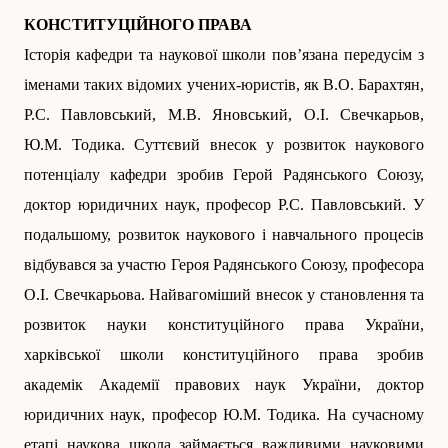
КОНСТИТУЦІЙНОГО ПРАВА
Історія кафедри та наукової школи пов’язана передусім з
іменами таких відомих учених-юристів, як В.О. Барахтян,
Р.С. Павловський, М.В. Яновський, О.І. Свечкарьов,
Ю.М. Тодика. Суттєвий внесок у розвиток наукового
потенціалу кафедри зробив Герой Радянського Союзу,
доктор юридичних наук, професор Р.С. Павловський. У
подальшому, розвиток наукового і навчального процесів
відбувався за участю Героя Радянського Союзу, професора
О.І. Свечкарьова. Найвагоміший внесок у становлення та
розвиток науки конституційного права України,
харківської школи конституційного права зробив
академік Академії правових наук України, доктор
юридичних наук, професор Ю.М. Тодика. На сучасному
етапі наукова школа займається важливими науковими