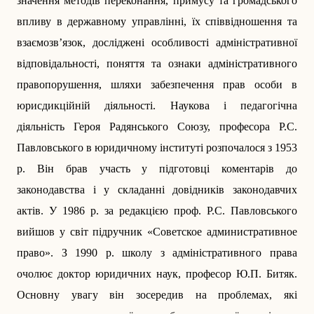
значення методів переконання, примусу та громадського
впливу в державному управлінні, їх співвідношення та
взаємозв’язок, досліджені особливості адміністративної
відповідальності, поняття та ознаки адміністративного
правопорушення, шляхи забезпечення прав особи в
юрисдикційній діяльності. Наукова і педагогічна
діяльність Героя Радянського Союзу, професора Р.С.
Павловського в юридичному інституті розпочалося з 1953
р. Він брав участь у підготовці коментарів до
законодавства і у складанні довідників законодавчих
актів. У 1986 р. за редакцією проф. Р.С. Павловського
вийшов у світ підручник «Советское административное
право». З 1990 р. школу з адміністративного права
очолює доктор юридичних наук, професор Ю.П. Битяк.
Основну увагу він зосередив на проблемах, які