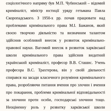
соціологічного напряму був М.П. Чубинський – відомий
криміналіст, міністр юстиції уряду гетьмана Павла
Скоропадського. З 1950-х рр. почав працювати над
проблемами кримінального права М.І. Бажанов, який
своєю творчою діяльністю та визначним талантом
здійснив особливий внесок у розвиток кримінально-
правової науки. Вагомий внесок в розвиток харківської
школи кримінального права здійснив видатний
український криміналіст, професор В.В. Сташис. Учень
професора В.С. Трахтерова, він у своїй діяльності
спирався на засади класичного розуміння кримінального
права, розробляючи питання вчення про злочин і вчення
про покарання, проблеми кримінальної відповідальності
за злочини проти особи, господарські злочини тощо.
Неоціненну роль у розвитку харківської школи