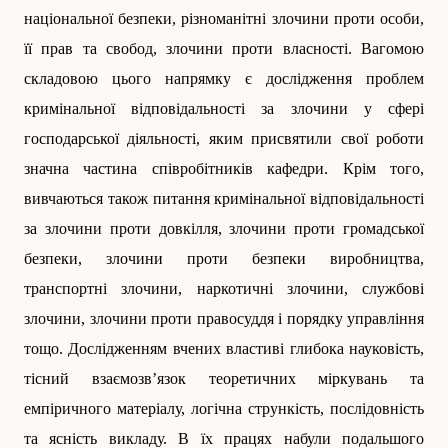
національної безпеки, різноманітні злочини проти особи,
її прав та свобод, злочини проти власності. Вагомою
складовою цього напрямку є дослідження проблем
кримінальної відповідальності за злочини у сфері
господарської діяльності, яким присвятили свої роботи
значна частина співробітників кафедри. Крім того,
вивчаються також питання кримінальної відповідальності
за злочини проти довкілля, злочини проти громадської
безпеки, злочини проти безпеки виробництва,
транспортні злочини, наркотичні злочини, службові
злочини, злочини проти правосуддя і порядку управління
тощо. Дослідженням вчених властиві глибока нау­ковість,
тісний взаємозв’язок теоретичних міркувань та
емпіричного матеріалу, логічна стрункість, послідовність
та ясність викладу. В їх працях набули подальшого