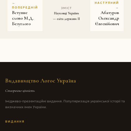
←
НАСТУПНИЙ
ПОПЕРЕДНІЙ
→
ЗМІСТ
Вступне
Абатуров
Науковці України
слово М.Д.
Олександр
— еліта держави II
Безуглого
Євгенійович
Видавництво Логос Україна
Створюємо цінність
Іміджево-презентаційні видання. Популяризація української історії та
визначних імен України.
ВИДАННЯ