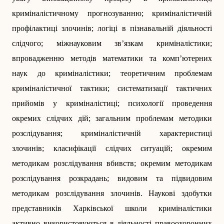
криміналістичному прогнозуванню; криміналістичній
профілактиці злочинів; логіці в пізнавальній діяльності
слідчого; міжнауковим зв’язкам криміналістики;
впровадженню методів математики та комп’ютерних
наук до криміналістики; теоретичним проблемам
криміналістичної тактики; систематизації тактичних
прийомів у криміналістиці; психології проведення
окремих слідчих дій; загальним проблемам методики
розслідування; криміналістичній характеристиці
злочинів; класифікації слідчих ситуацій; окремим
методикам розслідування вбивств; окремим методикам
розслідування розкрадань; видовим та підвидовим
методикам розслідування злочинів. Наукові здобутки
представників Харківської школи криміналістики
активно використовуються в діяльності правоохоронних