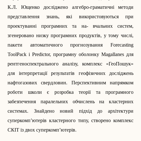
К.Л. Ющенко досліджено алгебро-граматичні методи
представлення знань, які використовуються при
проектуванні програмних та на- в­чальних систем,
згенеровано низку програмних продуктів, у тому числі,
пакети автоматичного прогнозування Forecasting
ToolPack і Predictor, програмну оболонку Magallanes для
рентгено­спектрального аналізу, комплекс «ГеоПошук»
для інтерпретації результатів геофізичних дослід­жень
нафтогазових свердловин. Перспективним напрямком
роботи школи є розробка теорії та програмного
забезпечення паралельних обчислень на кластерних
системах. Знайдено новий підхід до архітектури
суперкомп’ютерів кластерного типу, створено комплекс
СКІТ із двох суперкомп’ютерів.