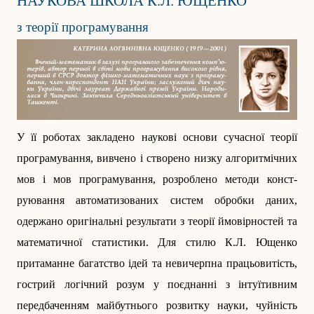
НАУКОВА ШКОЛА К.Л. ЮЩЕНКО
з теорії програмування
У її роботах закладено наукові основи сучасної теорії
програмування, вивчено і створено низку алгоритмічних
мов і мов програмування, розроблено методи конст­
руювання автоматизованих сис­тем обробки даних,
одержано оригінальні результати з теорії ймовірностей та
математичної статистики. Для стилю К.Л. Ющенко
притаманне багатство ідей та невичерпна працьовитість,
гострий логічний розум у поєднанні з інтуїтивним
передбаченням майбутнього розвитку науки, чуйність