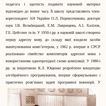
педагога і здатність подавати науковий матеріал
відповідно до вимог часу. Її школу представляють член-
кореспондент АН України О.Л. Перевозчикова, доктори
наук І.В. Вельбицький, Е.М. Лаврищева, А.І. Халілов,
Г.Е. Цейтлин та ін. У 1950-і рр. в науковій школі створено
першу адресну мову, до складу якої входили засоби
маніпулювання комп’ютером, у 1962 р. вперше в СРСР
реалізовано сімейство компіляторів адресної мови з
використанням однопрохідної схеми компіляції. У 1980-і
рр. за ініціативою К.Л. Ющенко розроблено концепцію
алгебраїчного програмування, вперше сформульовано і
практично розв’язано задачі програмної інженерії.
У