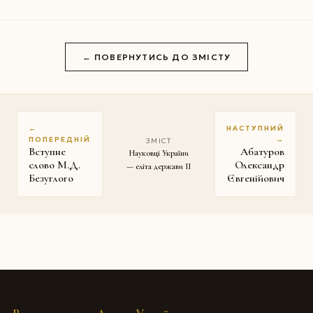
← ПОВЕРНУТИСЬ ДО ЗМІСТУ
←
НАСТУПНИЙ
ПОПЕРЕДНІЙ
→
ЗМІСТ
Вступне
Абатуров
Науковці України
слово М.Д.
Олександр
— еліта держави II
Безуглого
Євгенійович