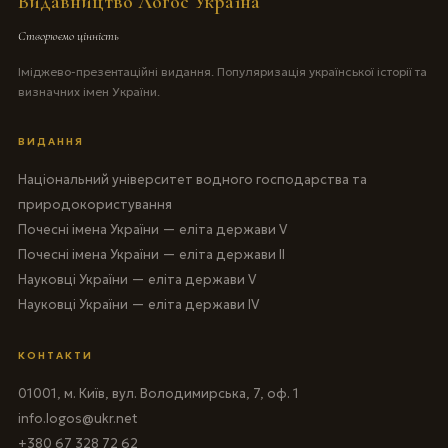
Видавництво Логос Україна
Створюємо цінність
Іміджево-презентаційні видання. Популяризація української історії та
визначних імен України.
ВИДАННЯ
Національний університет водного господарства та
природокористування
Почесні імена України — еліта держави V
Почесні імена України — еліта держави II
Науковці України — еліта держави V
Науковці України — еліта держави IV
КОНТАКТИ
01001, м. Київ, вул. Володимирська, 7, оф. 1
info.logos@ukr.net
+380 67 328 72 62