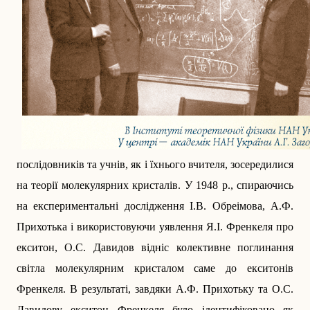
послідовників та учнів, як і їхнього вчителя, зосередилися
на тео­рії молекулярних кристалів. У 1948 р., спираючись
на експериментальні дослід­ження І.В. Обреімова, А.Ф.
Прихотька і використовуючи уявлення Я.І. Френкеля про
екситон, О.С. Давидов відніс колективне поглинання
світла молекулярним кристалом саме до екситонів
Френкеля. В результаті, завдяки А.Ф. Прихотьку та О.С.
Давидову екситон Френкеля було ідентифіковано як