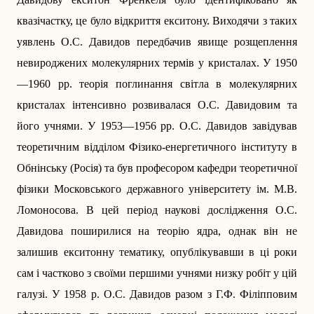
квазічастку, це було відкриття екситону. Виходячи з таких
уявлень О.С. Давидов передбачив явище розщеплення
невироджених молекулярних термів у кристалах. У 1950
—1960 рр. теорія поглинання світла в молекулярних
кристалах інтенсивно розвивалася О.С. Давидовим та
його учнями. У 1953—1956 рр. О.С. Давидов завідував
теоретичним відділом Фізико-енергетичного інституту в
Обнінську (Росія) та був професором кафедри теоретичної
фізики Московського державного університету ім. М.В.
Ломоносова. В цей період наукові дослідження О.С.
Давидова поширилися на теорію ядра, однак він не
залишив екситонну тематику, опублікувавши в ці роки
сам і частково з своїми першими учнями низку робіт у цій
галузі. У 1958 р. О.С. Давидов разом з Г.Ф. Філіпповим