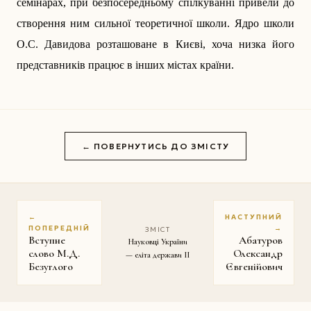
семінарах, при безпосередньому спілкуванні привели до
створення ним сильної теоретичної школи. Ядро школи
О.С. Давидова розташоване в Києві, хоча низка його
представників працює в інших містах країни.
← ПОВЕРНУТИСЬ ДО ЗМІСТУ
←
НАСТУПНИЙ
ПОПЕРЕДНІЙ
→
ЗМІСТ
Вступне
Абатуров
Науковці України
слово М.Д.
Олександр
— еліта держави II
Безуглого
Євгенійович