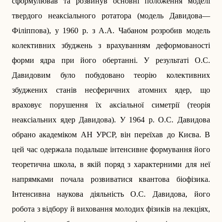
сформулював та розвинув основ­ні положення моделі
твердого неаксіального ротатора (модель Давидова—
Філіппова), у 1960 р. з А.А. Чабаном розробив модель
колективних збуджень з врахуванням деформованості
форми ядра при його обертанні. У результаті О.С.
Давидовим було побудовано теорію колективних
збуджених станів несферичних атомних ядер, що
враховує порушення їх аксіальної симетрії (теорія
неаксіальних ядер Давидова). У 1964 р. О.С. Давидова
обрано академіком АН УРСР, він переїхав до Києва. В
цей час одержала подальше інтенсивне формування його
тео­ретична школа, в якій поряд з характерними для неї
напрямками почала розвиватися квантова біофізика.
Інтенсивна наукова діяльність О.С. Давидова, його
робота з відбору й виховання молодих фізиків на лекціях,