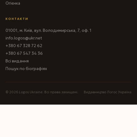
Огієнка
КОНТАКТИ
01001, м. Київ, вул. Володимирська, 7, оф. 1
info.logos@ukr.net
+380 67 328 72 62
+380 67 547 34 36
Всі видання
Пошук по біографіях
© 2026 Logos Ukraine. Всі права захищені.
Видавництво Логос Україна