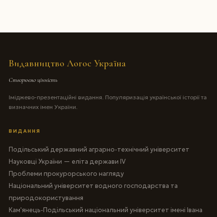
Видавництво Логос Україна
Створюємо цінність
Іміджево-презентаційні видання. Популяризація української історії та
визначних імен України.
ВИДАННЯ
Подільський державний аграрно-технічний університет
Науковці України — еліта держави IV
Проблеми прокурорського нагляду
Національний університет водного господарства та
природокористування
Кам'янець-Подільський національний університет імені Івана