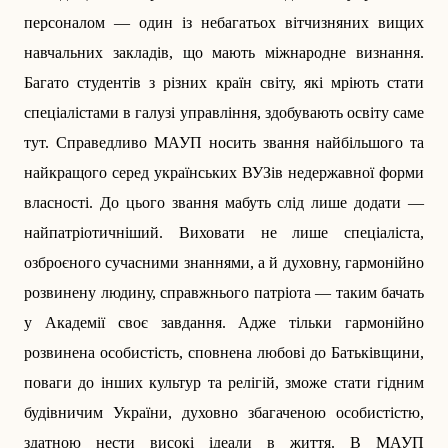
персоналом — один із небагатьох вітчизняних вищих
навчальних закладів, що мають міжнародне визнання.
Багато студентів з різних країн світу, які мріють стати
спеціалістами в галузі управління, здобувають освіту саме
тут. Справедливо МАУП носить звання найбільшого та
найкращого серед українських ВУЗів недержавної форми
власності. До цього звання мабуть слід лише додати —
найпатріотичніший. Виховати не лише спеціаліста,
озброєного сучасними знаннями, а й духовну, гармонійно
розвинену людину, справжнього патріота — таким бачать
у Академії своє завдання. Адже тільки гармонійно
розвинена особистість, сповнена любові до Батьківщини,
поваги до інших культур та релігій, зможе стати гідним
будівничим Украї­ни, духовно збагаченою особистістю,
здатною нести високі ідеали в життя. В МАУП