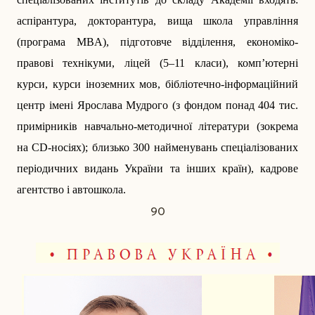
аспірантура, докторантура, вища школа управління
(програма MBA), підготовче відділення, економіко-
правові технікуми, ліцей (5–11 класи), комп’ютерні
курси, курси іноземних мов, бібліотечно-інформаційний
центр імені Ярослава Мудрого (з фондом понад 404 тис.
примірників навчально-методичної літератури (зокрема
на СD-носіях); близько 300 найменувань спеціалізованих
періодичних видань України та інших країн), кад­рове
агентство і автошкола.
90