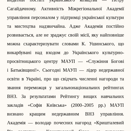
Сагайдачному. Активність Міжрегіональної Академії
управління персоналом у підтримці української культури
та мистецтва надзвичайна. Адже Академія постійно
розвивається, але не зраджує своїй місії, яку найповніше
можна схарактеризувати словами К. Ушинського, що
викарбувані над входом до Українського культурно-
просвітницького центру МАУП — «Служіння Богові
і Батьківщині!». Сьогодні МАУП — лідер недержавної
освіти в Україні, про що свідчать численні нагороди та
звання переможця у загальнонаціональних рейтингах
ВНЗ. За результатами Рейтингу ­вищих навчальних
закладів «Софія Київська» (2000–2005 рр.) МАУП
визнано кращим недержавним ВНЗ управління.
Академія — володар почесних нагород «Кришталевий