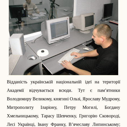
Відданість українській національній ідеї на території
Акаде­мії відчувається всюди. Тут є пам’ятники
Володимиру Великому, княгині Ользі, Ярославу Мудрому,
Митрополиту Іларіону, Пет­ру Могилі, Богдану
Хмельницькому, Тарасу Шевченку, Григорію Сковороді,
Лесі Українці, Івану Франку, В’ячеславу Липинському;