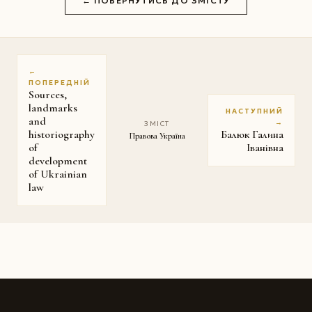
← ПОВЕРНУТИСЬ ДО ЗМІСТУ
←
ПОПЕРЕДНІЙ
Sources,
landmarks
НАСТУПНИЙ
and
→
ЗМІСТ
historiography
Балюк Галина
Правова Україна
of
Іванівна
development
of Ukrainian
law