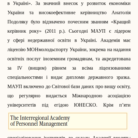
в Україні». За значний внесок у розвиток економіки
України та високоефективне керівництво Анатолія
Подоляку було відзначено почесним званням «Кращий
керівник року» (2011 р.). Сьогодні МАУП є лідером
у сфері недержавної освіти в Україні. Академія має
ліцензію МОНмолодьспорту України, зокрема на надання
освітніх послуг іноземним громадянам, та акредитована
за IV (вищим) рівнем за всіма ліцензованими
спеціальностями і видає дипломи державного зразка.
МАУП включено до Світової бази даних про вищу освіту,
що регулярно видається Міжнародною асоціацією
університетів під егідою ЮНЕСКО.
Крім п’яти
спеціалізованих інститутів до складу Академії входять: