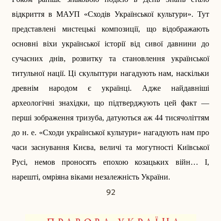
відкриття в МАУП «Сходів Української культури». Тут
представлені мистецькі композиції, що відображають
основні віхи української історії від сивої давнини до
сучасних днів, розвитку та становлення української
титульної нації. Ці скульптури нагадують нам, наскільки
древнім народом є українці. Адже найдавніші
археологічні знахідки, що підтверджують цей факт —
перші зображення тризуба, датуються аж 44 тисячоліттям
до н. е. «Сходи української культури» нагадують нам про
часи заснування Києва, величі та могутності Київської
Русі, немов проносять епохою козацьких війн… І,
нарешті, омріяна ­віками незалежність України.
92