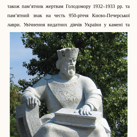
також пам’ятник жертвам Голодомору 1932–1933 рр. та
пам’ятний знак на честь 950-річчя Києво-Печерської
лаври.
Увічнення видатних діячів України у камені та