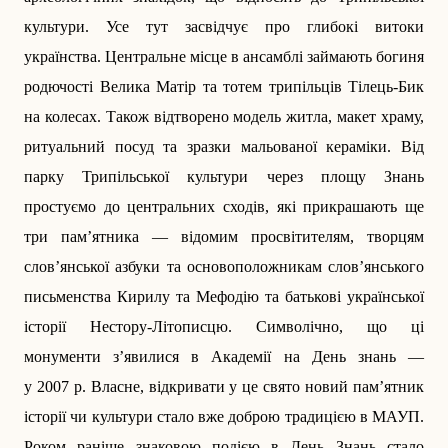
культури. Усе тут засвідчує про глибокі витоки
українства. Центральне місце в ансамблі займають богиня
родючості Велика Матір та тотем трипільців Тілець-Бик
на колесах. Також відтворено модель житла, макет храму,
ритуальний ­посуд та зразки мальованої кераміки. Від
парку Трипільської культури через площу Знань
простуємо до центральних сходів, які прикрашають ще
три пам’ятника — відомим просвітителям, творцям
слов’янської азбуки та основоположникам слов’янського
письмен­ства Кирилу та Мефодію та батькові української
історії Нестору-Літописцю. Символічно, що ці
монументи з’явилися в Академії на День знань —
у 2007 р. Власне, відкривати у це свято новий пам’ятник
історії чи культури стало вже доброю традицією в МАУП.
Роком раніше знаковою подією в День Знань стало