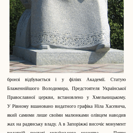
бронзі відбувається і у філіях Академії. Статую
Блаженнійшого Володимира, Предстоятеля Української
Православної церкви, встановлено у Хмельницькому.
У Рівному вшановано видатного графіка­ Ніла Хасевича,
який самими лише своїми малюнками олівцем наводив
жах на радянську владу. А в Запоріжжі височіє монумент
видатній постаті українського козацтва — Петру