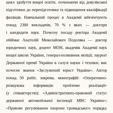
цикл здобуття вищої освіти, починаючи від довузівської
підготовки до перепідготовки та підвищення кваліфікації
фахівців. Навчальний процес в Академії забезпечують
понад 2300 ви­кладачів, 70 % з яких — доктори
і кандидати наук. Почесну посаду ректора Академії
обіймає Анатолій Ми­ко­лайо­вич Подоляка — доктор
юридичних наук, доцент МОН, академік Академії наук
вищої школи України, генерал-полковник міліції, лауреат
Державної премії України в галузі науки і техніки; має
почесне звання «Заслужений юрист України». Автор
понад 50 робіт, зокрема, монографій: «Оперативно-
розшукова інформація: проблеми реалізації»
(у співавторстві); «Адміністративно-правовий статус
державної автомобільної інспекції МВС Украї­ни»;
«Правове регулювання охорони громадського порядку