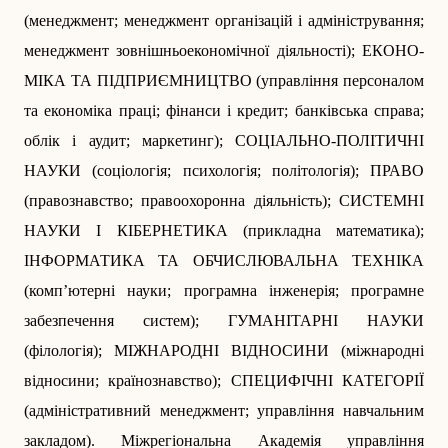
(менеджмент; менеджмент організацій і адміністрування;
менеджмент зовнішньоекономічної діяльності); ЕКО­НО­
МІКА ТА ПІДПРИЄМНИЦТВО (управління персоналом
та економіка праці; фінанси і кредит; банківська справа;
облік і аудит; маркетинг); СОЦІАЛЬНО-ПОЛІТИЧНІ
НАУКИ (соціоло­гія; психологія; політологія); ПРАВО
(правознавство; правоохоронна діяльність); СИСТЕМНІ
НАУКИ І КІБЕРНЕТИКА (прикладна математика);
ІНФОРМАТИКА ТА ОБЧИСЛЮВАЛЬНА ТЕХНІКА
(комп’ютерні науки; програмна інженерія; програмне
забезпечення систем); ГУМАНІТАРНІ НАУКИ
(філологія); МІЖНАРОДНІ ВІДНОСИНИ (міжнародні
відносини; країнознавство); СПЕЦИФІЧНІ КАТЕГОРІЇ
(адміністративний менеджмент; управління навчальним
закладом). Міжрегіональна Академія управління