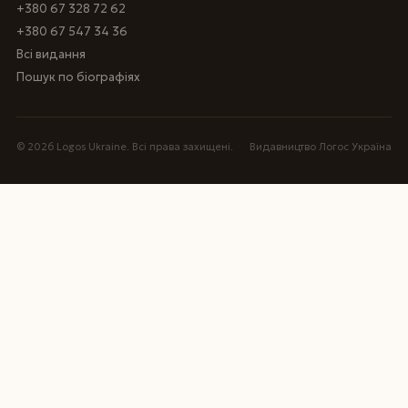
+380 67 328 72 62
+380 67 547 34 36
Всі видання
Пошук по біографіях
© 2026 Logos Ukraine. Всі права захищені.
Видавництво Логос Україна