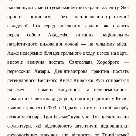
наголошують: ми готуємо майбутню українську еліту. Яка
просто немислима без національно-патріотичної
складової. Тож серед чисельних завдань, які ставить
перед собою Академія, питання національно-
патріотичного виховання молоді — на чільному місці.
Адже недаремно біля центрального входу, немов на варті,
височіє велична постать Святослава Хороброго —
переможця Хазарії. Дев’ятиметрова гранітна постать
легендарного ­Великого Князя Київської Русі спирається
на меч — символ могутності та непереможності.
Пам’ятник Святославу, до речі, поки що єдиний у Києві,
з’явився у вересні 2003 р. Одразу за ним на схилі пагорбу
розкинувся парк Трипільської культури. Тут представлено
скульптури, які відтворюють автентичні відповідники
археологічних знахідок, що відносять до Трипільської