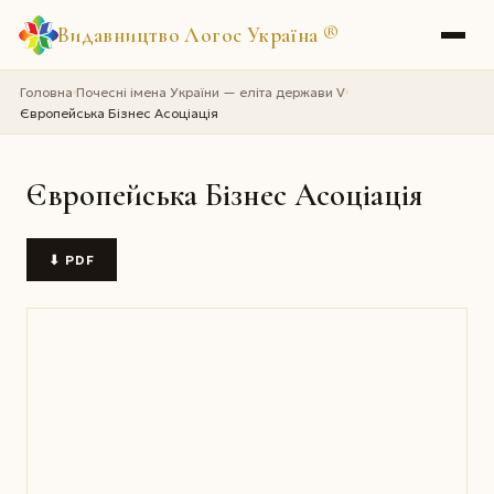
Видавництво Логос Україна
®
Головна
Почесні імена України — еліта держави V
›
›
Європейська Бізнес Асоціація
Європейська Бізнес Асоціація
⬇ PDF