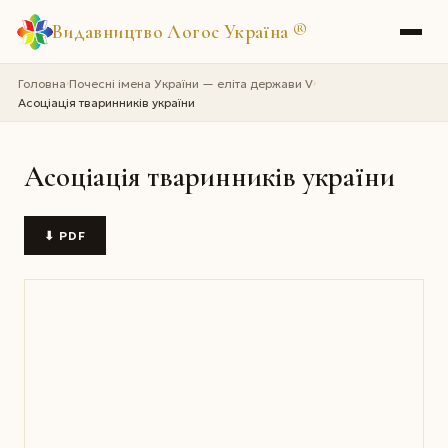
Видавництво Логос Україна
®
Головна
Почесні імена України — еліта держави V
›
›
Асоціація тваринників україни
Асоціація тваринників україни
⬇ PDF