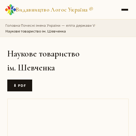
Видавництво Логос Україна
®
Головна
Почесні імена України — еліта держави V
›
›
Наукове товариство ім. Шевченка
Наукове товариство
ім. Шевченка
⬇ PDF