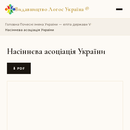
Видавництво Логос Україна
®
Головна
Почесні імена України — еліта держави V
›
›
Насіннєва асоціація України
Насіннєва асоціація України
⬇ PDF