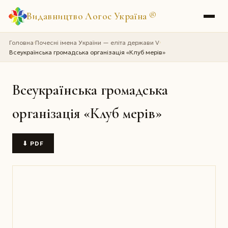
Видавництво Логос Україна
®
Головна
Почесні імена України — еліта держави V
›
›
Всеукраїнська громадська організація «Клуб мерів»
Всеукраїнська громадська
організація «Клуб мерів»
⬇ PDF