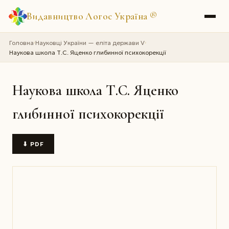
Видавництво Логос Україна
®
Головна
Науковці України — еліта держави V
›
›
Наукова школа Т.С. Яценко глибинної психокорекції
Наукова школа Т.С. Яценко
глибинної психокорекції
⬇ PDF