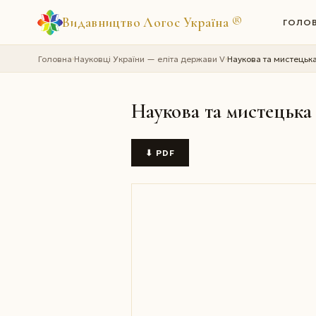
Видавництво Логос Україна
®
ГОЛО
Головна
Науковці України — еліта держави V
Наукова та мистецька
›
›
Наукова та мистецька 
⬇ PDF