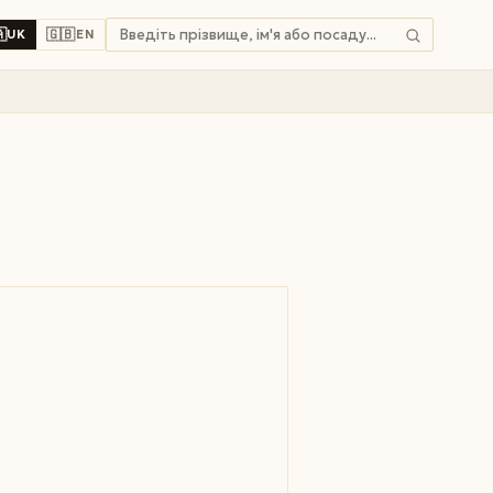

🇬🇧
UK
EN