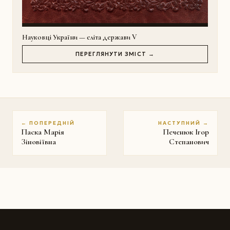
Науковці України — еліта держави V
ПЕРЕГЛЯНУТИ ЗМІСТ →
← ПОПЕРЕДНІЙ
НАСТУПНИЙ →
Паска Марія
Печенюк Ігор
Зіновіївна
Степанович