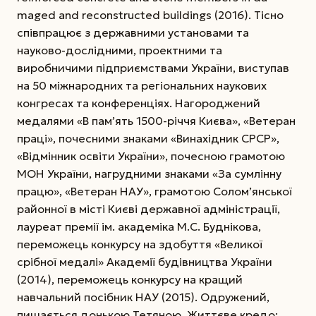
maged and reconstructed buildings (2016). Тісно
співпрацює з державними установами та
науково-дослідними, проектними та
виробничими підприємствами України, виступав
на 50 міжнародних та регіональних наукових
конгресах та конференціях. Нагороджений
медалями «В пам’ять 1500-річчя Києва», «Ветеран
праці», почесними знаками «Винахідник СРСР»,
«Відмінник освіти України», почесною грамотою
МОН України, нагрудними знаками «За сумлінну
працю», «Ветеран НАУ», грамотою Солом’янської
районної в місті Києві державної адміністрації,
лауреат премії ім. академіка М.С. Буднікова,
переможець конкурсу на здобуття «Великої
срібної медалі» Академії будівництва України
(2014), переможець конкурсу на кращий
навчальний посібник НАУ (2015). Одружений,
пишається донькою Тетяною. Життєве кредо: