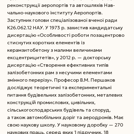
реконструкції аеропортів та автошляхів Нав­
чально-наукового інституту Аеропортів.
Заступник голови спеціалізованої вченої ради
К26.062.12 НАУ. У 1973 р. захистив кандидатську
дисертацію «Особливості роботи позацентрово
стиснутих коротких елементів із
керамзитобетону з малими величинами
ексцентрицитетів»,
у 2012 р. — докторську
дисертацію «Створення ефективних типів
залізобетонних рам з несучими елементами
змінного перерізу». Професор В.М. Першаков
досліджує теоретичні та експериментальні
питання будівельних залізобетонних, металевих
конструкцій промислових, цивільних,
сільськогосподарських будівель та споруд,
а також автомобільних доріг та аеродромів. Має
свою наукову школу. У науковому доробку — 270
наукових праць, серед яких 1 підручник, 18