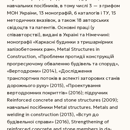
навчальних посібників, в тому числі 3 — з грифом
МОН України, 13 монографій, 6 каталогів і ТУ, 15
методичних вказівок, а також 18 авторських
свідоцтв та патентів. Основні праці (у
співавторстві), видані в Україні та Німеччині:
монографії «Каркасні будинки з тришарнірних
залізобетонних рам», Metal Structures in
Construction, «Проблеми протидії конструкцій
прогресуючому обваленню будівель та споруд»,
«Вертодроми» (2014), «Дослідження
транспортних потоків в аспекті заторових станів
дорожнього руху» (2015), «Проектування
вертодромних покриттів» (2016); підручник
Reinforced concrete and stone structures (2009);
навчальні посібники Metal structures. Metals and
welding in construction (2013), «Вступ до
будівельної справи» (2016), Streng­thening of
reinforced concrete and stone members in da­