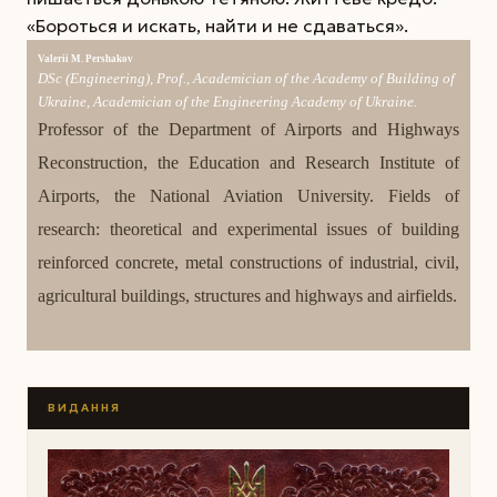
«Бороться и искать, найти и не сдаваться».
Valerii M. Pershakov
DSc (Engineering), Prof., Academician of the Aca­demy of Building of
Ukraine, Academician of the Engineering Academy of Ukraine.
Professor of the Department of Airports and Highways
Reconstruction, the Education and Research Institute of
Airports, the National Aviation University. Fields of
research: theoretical and experimental issues of building
reinforced concrete, metal constructions of industrial, civil,
agricultural buildings, structures and highways and airfields.
ВИДАННЯ