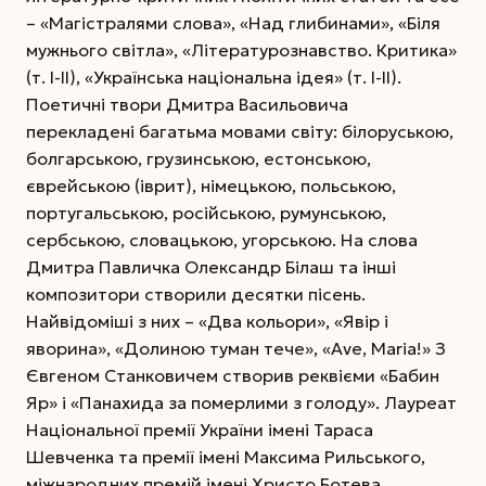
– «Магістралями слова», «Над глибинами», «Біля
мужнього світла», «Літературознавство. Критика»
(т. І-ІІ), «Українська національна ідея» (т. І-ІІ).
Поетичні твори Дмитра Васильовича
перекладені багатьма мовами світу: білоруською,
болгарською, грузинською, естонською,
єврейською (іврит), німецькою, польською,
португальською, російською, румунською,
сербською, словацькою, угорською. На слова
Дмитра Павличка Олександр Білаш та інші
композитори створили десятки пісень.
Найвідоміші з них – «Два кольори», «Явір і
яворина», «Долиною туман тече», «Ave, Maria!» З
Євгеном Станковичем створив реквієми «Бабин
Яр» і «Панахида за померлими з голоду». Лауреат
Національної премії України імені Тараса
Шевченка та премії імені Максима Рильського,
міжнародних премій імені Христо Ботева