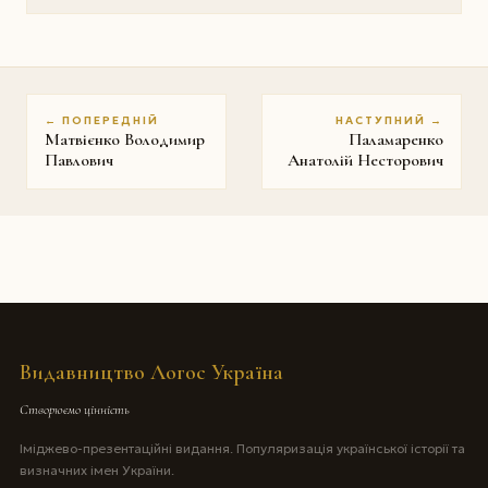
← ПОПЕРЕДНІЙ
НАСТУПНИЙ →
Матвієнко Володимир
Паламаренко
Павлович
Анатолій Несторович
Видавництво Логос Україна
Створюємо цінність
Іміджево-презентаційні видання. Популяризація української історії та
визначних імен України.