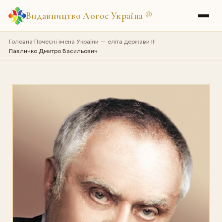
Видавництво Логос Україна
®
Головна
Почесні імена України — еліта держави II
›
›
Павличко Дмитро Васильович