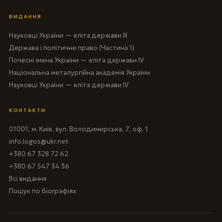
ВИДАННЯ
Науковці України — еліта держави III
Держава і політичне право (Частина 1)
Почесні імена України — еліта держави IV
Національна металургійна академія України
Науковці України — еліта держави IV
КОНТАКТИ
01001, м. Київ, вул. Володимирська, 7, оф. 1
info.logos@ukr.net
+380 67 328 72 62
+380 67 547 34 36
Всі видання
Пошук по біографіях