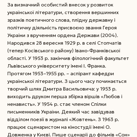
За визначний особистий внесок у розвиток
української літератури, створення вершинних
зразків поетичного слова, плідну державну і
політичну діяльність присвоєно звання Героя
України з врученням ордена Держави (2004).
Народився 28 вересня 1929 р. в селі Стопчатів
(тепер Косівського району) Івано-Франківської
області. У 1953 р. закінчив філологічний факультет
Львівського університету імені І. Франка.
Протягом 1953–1955 рр. – аспірант кафедри
української літератури. З цього часу починається
творчий шлях Дмитра Васильовича: у 1953 р.
виходить друком перша збірка віршів «Любов і
ненависть». У 1954 р. стає членом Спілки
письменників України. Деякий час завідував
відділом поезії в журналі «Жовтень». З 1963 р.
працює сценаристом на кіностудії імені О.
Довженка у Києві. Пише сценарії до фільмів «Сон»