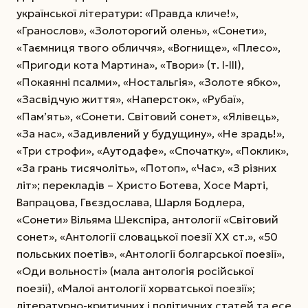
української літератури: «Правда кличе!»,
«Гранослов», «Золоторогий олень», «Сонети»,
«Таємниця твого обличчя», «Вогнище», «Плесо»,
«Пригоди кота Мартина», «Твори» (т. І-ІІІ),
«Покаянні псалми», «Ностальгія», «Золоте ябко»,
«Засвідчую життя», «Наперсток», «Рубаї»,
«Пам’ять», «Сонети. Світовий сонет», «Ялівець»,
«За нас», «Задивлений у будущину», «Не зрадь!»,
«Три строфи», «Аутодафе», «Спочатку», «Поклик»,
«За грань тисячоліть», «Потоп», «Час», «З різних
літ»; перекладів – Христо Ботева, Хосе Марті,
Вапрацова, Гвєздослава, Шарля Бодлера,
«Сонети» Вільяма Шекспіра, антології «Світовий
сонет», «Антології словацької поезії ХХ ст.», «50
польських поетів», «Антології болгарської поезії»,
«Оди вольності» (мала антологія російської
поезії), «Малої антології хорватської поезії»;
літературно-критичних і політичних статей та есе