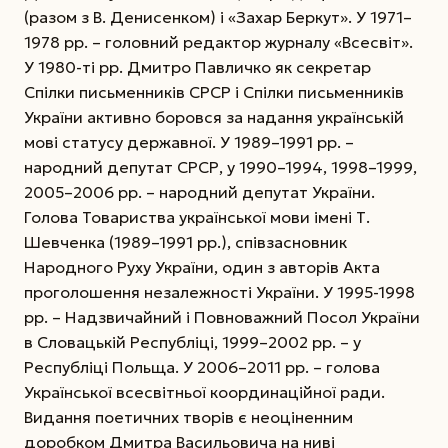
(разом з В. Денисенком) і «Захар Беркут». У 1971–
1978 рр. – головний редактор журналу «Всесвіт».
У 1980-ті рр. Дмитро Павличко як секретар
Спілки письменників СРСР і Спілки письменників
України активно боровся за надання українській
мові статусу державної.
У 1989–1991 рр. –
народний депутат СРСР, у 1990–1994, 1998–1999,
2005–2006 рр. – народний депутат України.
Голова Товариства української мови імені Т.
Шевченка (1989–1991 рр.), співзасновник
Народного Руху України, один з авторів Акта
проголошення незалежності України. У 1995-1998
рр. – Надзвичайний і Повноважний Посол України
в Словацькій Республіці, 1999–2002 рр. – у
Республіці Польща. У 2006–2011 рр. – голова
Української всесвітньої координаційної ради.
Видання поетичних творів є неоціненним
доробком Дмитра Васильовича на ниві