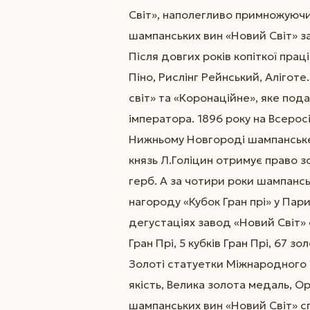
Світ», наполегливо примножуючи 
шампанських вин «Новий Світ» з
Після довгих років копіткої пра
Піно, Рислінг Рейнський, Аліготе
світ» та «Коронаційне», яке пода
імператора. 1896 року на Всерос
Нижньому Новгороді шампанське 
князь Л.Голіцин отримує право 
герб. А за чотири роки шампанс
нагороду «Кубок Гран прі» у Пари
дегустаціях завод «Новий Світ» 
Гран Прі, 5 кубків Гран Прі, 67 зо
Золоті статуетки Міжнародного Є
якість, Велика золота медаль, 
шампанських вин «Новий Світ» сп