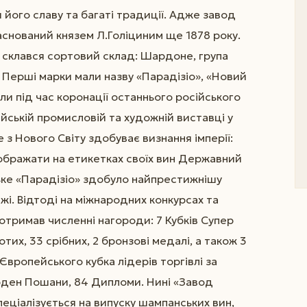
його славу та багаті традиції. Адже завод
аснований князем Л.Голіциним ще 1878 року.
ці склався сортовий склад: Шардоне, група
. Перші марки мали назву «Парадізіо», «Новий
ли під час коронації останнього російського
ійській промисловій та художній виставці у
з Нового Світу здобуває визнання імперії:
зображати на етикетках своїх вин Державний
ьке «Парадізіо» здобуло найпрестижнішу
жі. Відтоді на міжнародних конкурсах та
отримав численні нагороди: 7 Кубків Супер
лотих, 33 срібних, 2 бронзові медалі, а також 3
вропейського кубка лідерів торгівлі за
Орден Пошани, 84 Дипломи. Нині «Завод
еціалізується на випуску шампанських вин,