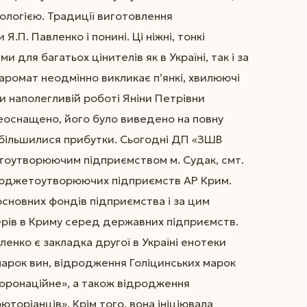
ологією. Традиції виготовлення
.П. Павленко і понині. Ці ніжні, тонкі
 для багатьох цінителів як в Україні, так і за
аромат неодмінно викликає п’янкі, хвилюючі
и наполегливій роботі Яніни Петрівни
еоснащено, його було виведено на повну
збільшилися прибутки. Сьогодні ДП «ЗШВ
тоутворюючим підприємством м. Судак, смт.
 бюджетоутворюючих підприємств АР Крим.
сновних фондів підприємства і за цим
ерів в Криму серед державних підприємств.
енко є закладка другої в Україні енотеки
 марок вин, відродження Голіцинських марок
Коронаційне», а також відродження
торіанців». Крім того, вона ініціювала