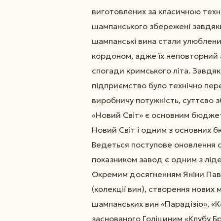
виготовлених за класичною техн
шампанського збережені завдяки Я
шампанські вина стали улюбленими
кордоном, адже їх неповторний 
спогади кримського літа. Завдяк
підприємство було технічно пер
виробничу потужність, суттєво 
«Новий Світ» є основним бюдже
Новий Світ і одним з основних
Ведеться поступове оновлення о
показником завод є одним з лід
Окремим досягненням Яніни Павл
(колекції вин), створення нових
шампанських вин «Парадізіо», «
заснованого Голіциним «Клубу Брю