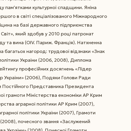
ду пам’ятками культурної спадщини. Яніна
ершого в світі спеціалізованого Міжнародного
оліцина на базі державного підприємства
віт», який здобув у 2010 році патронат
ду та вина (ОІV. Париж. Франція). Натхненна
а багатьох нагород: трудової відзнаки «Знак
олітики України (2006, 2008), Диплома
рейтингу професійних досягнень «Лідер
ер України» (2006), Подяки Голови Ради
ки Постійного Представника Президента
ної грамоти Міністерства економіки АР Крим
ерства аграрної політики АР Крим (2007),
грарної політики України (2007), Грамоти
 (2008), почесного звання «Заслужений
ва України» (2008), Почесної Грамоти