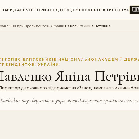
🇺
ВНА
ВИДАННЯ
ІСТОРИЧНІ ДОСЛІДЖЕННЯ
ПРОЕКТИ
ПОШУК
правління при Президентові України
Павленко Яніна Петрівна
›
ЛІТОПИС ВИПУСКНИКІВ НАЦІОНАЛЬНОЇ АКАДЕМІЇ ДЕРЖ
ПРЕЗИДЕНТОВІ УКРАЇНИ
Павленко Яніна Петрів
Директор державного підприємства «Завод шампанських вин «Нови
Кандидат наук державного управління Заслужений працівник сільсько