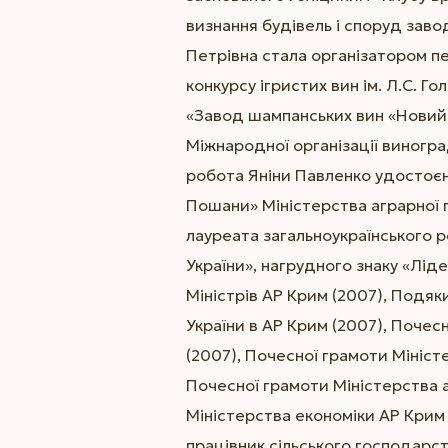
визнання будівель і споруд заво
Петрівна стала організатором п
конкурсу ігристих вин ім. Л.С. Г
«Завод шампанських вин «Новий С
Міжнародної організації виногра
робота Яніни Павленко удостоєн
Пошани» Міністерства аграрної п
лауреата загальноукраїнського 
України», нагрудного знаку «Лід
Міністрів АР Крим (2007), Подя
України в АР Крим (2007), Почес
(2007), Почесної грамоти Мініст
Почесної грамоти Міністерства а
Міністерства економіки АР Крим
працівник сільського господарст