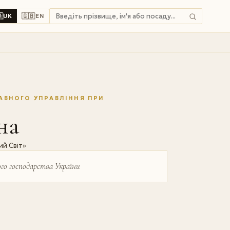

🇬🇧
UK
EN
АВНОГО УПРАВЛІННЯ ПРИ
на
й Світ»
го господарства України