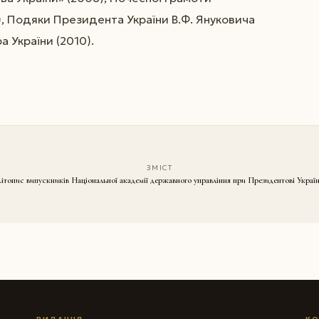
9), Подяки Президента України В.Ф. Януковича
а України (2010).
ЗМІСТ
ітопис випускників Національної академії державного управління при Президентові Украї