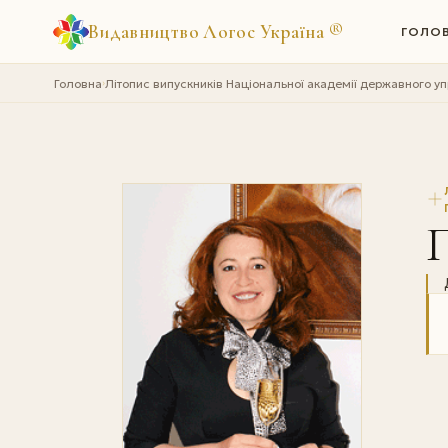
Видавництво Логос Україна
®
ГОЛО
Головна
Літопис випускників Національної академії державного у
›