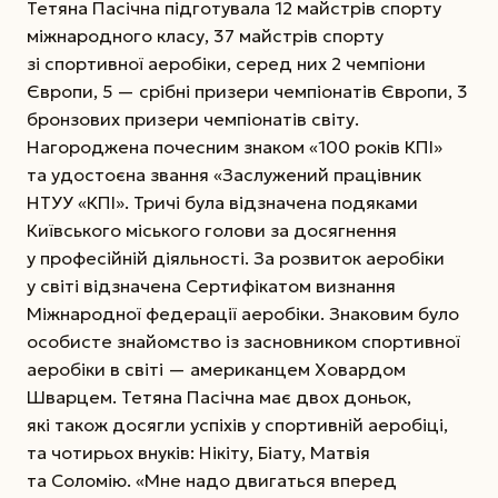
Тетяна Пасічна підготувала 12 майстрів спорту
міжнародного класу, 37 майстрів спорту
зі спортивної аеробіки, серед них 2 чемпіони
Європи, 5 — срібні призери чемпіонатів Європи, 3
бронзових призери чемпіонатів світу.
Нагороджена почесним знаком «100 років КПІ»
та удостоєна звання «Заслужений працівник
НТУУ «КПІ». Тричі була відзначена подяками
Київського міського голови за досягнення
у професійній діяльності. За розвиток аеробіки
у світі відзначена Сертифікатом визнання
Міжнародної федерації аеробіки. Знаковим було
особисте знайомство із засновником спортивної
аеробіки в світі — американцем Ховардом
Шварцем. Тетяна Пасічна має двох доньок,
які також досягли успіхів у спортивній аеробіці,
та чотирьох внуків: Нікіту, Біату, Матвія
та Соломію. «Мне надо двигаться вперед