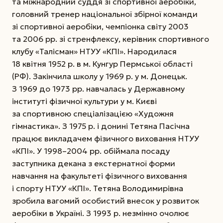
та міжнародний суддя зі спортивної аеробіки,
головний тренер національної збірної команди
зі спортивної аеробіки, чемпіонка світу 2003
та 2006 рр. зі стренфлексу, керівник спортивного
клубу «Талісман» НТУУ «КПІ». Народилася
18 квітня 1952 р. в м. Кунгур Пермської області
(РФ). Закінчила школу у 1969 р. у м. Донецьк.
З 1969 до 1973 рр. навча­лась у Державному
інституті фізичної культури у м. Києві
за спортивною спеціалізацією «Художня
гімнастика».
З 1975 р. і донині Тетяна Пасічна
працює викладачем фізичного виховання НТУУ
«КПІ». У 1998–2004 рр. обіймала посаду
заступника декана з екстернатної форми
навчання на факультеті фізичного виховання
і спорту НТУУ «КПІ». Тетяна Володимирівна
зробила вагомий особистий внесок у розвиток
аеробіки в Україні. З 1993 р. незмінно очолює