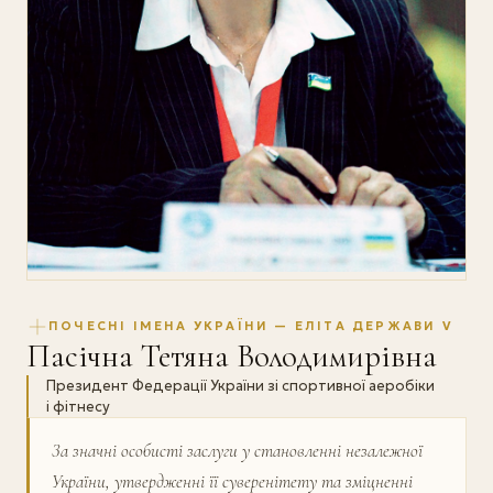
ПОЧЕСНІ ІМЕНА УКРАЇНИ — ЕЛІТА ДЕРЖАВИ V
Пасічна Тетяна Володимирівна
Президент Федерації України зі спортивної аеробіки
і фітнесу
За значні особисті заслуги у становленні незалежної
України, утвердженні її суверенітету та зміцненні