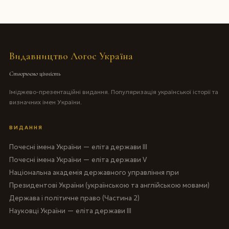
Видавництво Логос Україна
Створюємо цінність
Іміджево-презентаційні видання. Популяризація української історії та
визначних імен України.
ВИДАННЯ
Почесні імена України — еліта держави III
Почесні імена України — еліта держави V
Національна академія державного управління при
Президентові України (українською та англійською мовами)
Держава і політичне право (Частина 2)
Науковці України — еліта держави III