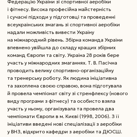
Федерацію України зі спортивної аеробіки
і фітнесу. Висока професійна майстерність
і сучасні підходи у підготовці та проведенні
всеукраїнських змагань зі спортивної аеробіки
надали можливість вивести Україну
на міжнародний рівень. Збірна команда України
впевнено увійшла до складу кращих збірних
команд Європи та світу. Україна 28 років бере
участь у міжнародних змаганнях. Т. В. Пасічна
проводить велику спортивно-організаційну
та тренерську роботу. Як людина ініціативна
та захоплена своєю справою, вона підготувала
й провела чемпіонат світу зі стренфлексу (нового
виду програми з фітнесу) та особисто взяла
участь у ньому, організувала та провела два
чемпіонати Європи в м. Києві (1998, 2006). З її
ініціативи введені нові спеціалізації з аеробіки
у ВНЗ, відкрито кафедри з аеробіки та ДЮСШ.