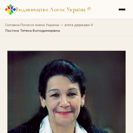
Видавництво Логос Україна
®
Головна
Почесні імена України — еліта держави V
›
›
Пасічна Тетяна Володимирівна